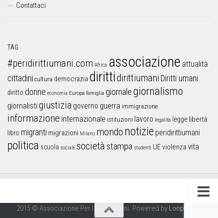
Contattaci
TAG
associazione
#peridirittiumani.com
attualità
Africa
diritti
dirittiumani
cittadini
Diritti umani
democrazia
cultura
giornalismo
donne
giornale
diritto
Europa
famiglia
economia
giustizia
guerra
giornalisti
governo
immigrazione
informazione
internazionale
lavoro
libertà
legge
istituzioni
legalità
notizie
mondo
migranti
peridirittiumani
libro
migrazioni
Milano
politica
società
stampa
vita
UE
violenza
scuola
sociale
studenti
2015 © Associazione Per I Diritti Umani. Powered by
Looproject