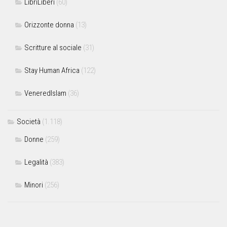
LibriLiberi
(60)
Orizzonte donna
(13)
Scritture al sociale
(31)
Stay Human Africa
(122)
VeneredIslam
(36)
Società
(1.118)
Donne
(259)
Legalità
(383)
Minori
(256)