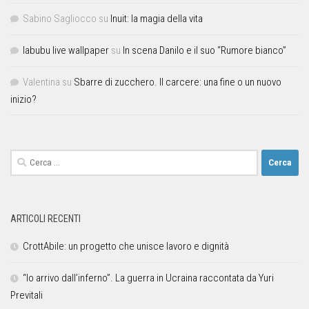
Sabino Sagliocco
su
Inuit: la magia della vita
labubu live wallpaper
su
In scena Danilo e il suo “Rumore bianco”
Valentina
su
Sbarre di zucchero. Il carcere: una fine o un nuovo
inizio?
ARTICOLI RECENTI
CrottAbile: un progetto che unisce lavoro e dignità
“Io arrivo dall’inferno”. La guerra in Ucraina raccontata da Yuri
Previtali