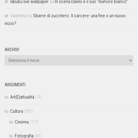
labubu live wallpaper
su
In scena Danilo e il suo “Rumore bianco”
Valentina
su
Sbarre di zucchero. Il carcere: una fine o un nuovo
inizio?
ARCHIVI
ARGOMENTI
Art(E)attualità
(74)
Cultura
(885)
Cinema
(177)
Fotografia
(84)