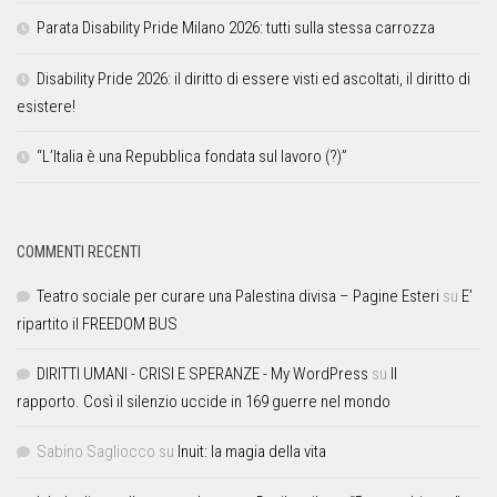
Parata Disability Pride Milano 2026: tutti sulla stessa carrozza
Disability Pride 2026: il diritto di essere visti ed ascoltati, il diritto di
esistere!
“L’Italia è una Repubblica fondata sul lavoro (?)”
COMMENTI RECENTI
Teatro sociale per curare una Palestina divisa – Pagine Esteri
su
E’
ripartito il FREEDOM BUS
DIRITTI UMANI - CRISI E SPERANZE - My WordPress
su
Il
rapporto. Così il silenzio uccide in 169 guerre nel mondo
Sabino Sagliocco
su
Inuit: la magia della vita