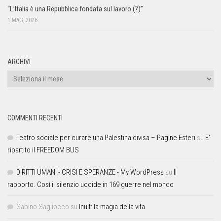
“L’Italia è una Repubblica fondata sul lavoro (?)”
1 MAG, 2026
ARCHIVI
COMMENTI RECENTI
Teatro sociale per curare una Palestina divisa – Pagine Esteri
su
E’
ripartito il FREEDOM BUS
DIRITTI UMANI - CRISI E SPERANZE - My WordPress
su
Il
rapporto. Così il silenzio uccide in 169 guerre nel mondo
Sabino Sagliocco
su
Inuit: la magia della vita