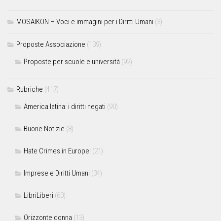
MOSAIKON – Voci e immagini per i Diritti Umani
(3)
Proposte Associazione
(139)
Proposte per scuole e università
(92)
Rubriche
(417)
America latina: i diritti negati
(90)
Buone Notizie
(8)
Hate Crimes in Europe!
(21)
Imprese e Diritti Umani
(34)
LibriLiberi
(60)
Orizzonte donna
(13)