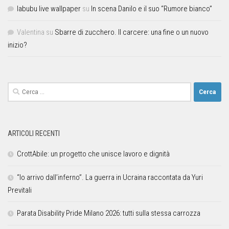
labubu live wallpaper
su
In scena Danilo e il suo “Rumore bianco”
Valentina
su
Sbarre di zucchero. Il carcere: una fine o un nuovo
inizio?
ARTICOLI RECENTI
CrottAbile: un progetto che unisce lavoro e dignità
“Io arrivo dall’inferno”. La guerra in Ucraina raccontata da Yuri
Previtali
Parata Disability Pride Milano 2026: tutti sulla stessa carrozza