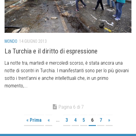
MONDO
14 GIUGNO 2013
La Turchia e il diritto di espressione
La notte tra, martedì e mercoledì scorso, è stata ancora una
notte di scontri in Turchia. I manifestanti sono per lo più giovani
sotto i trent’anni e anche intellettuali che, in un primo
momento,...
Pagina 6 di 7
« Prima
«
...
3
4
5
6
7
»