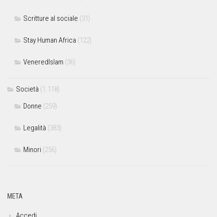
Scritture al sociale
(31)
Stay Human Africa
(122)
VeneredIslam
(36)
Società
(1.118)
Donne
(259)
Legalità
(383)
Minori
(256)
META
Accedi