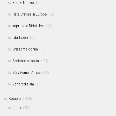
Buone Notizie
(8)
Hate Crimes in Europe!
(21)
Imprese e Diritti Umani
(34)
LibriLiberi
(60)
Orizzonte donna
(13)
Scritture al sociale
(31)
Stay Human Africa
(122)
VeneredIslam
(36)
Società
(1.118)
Donne
(259)