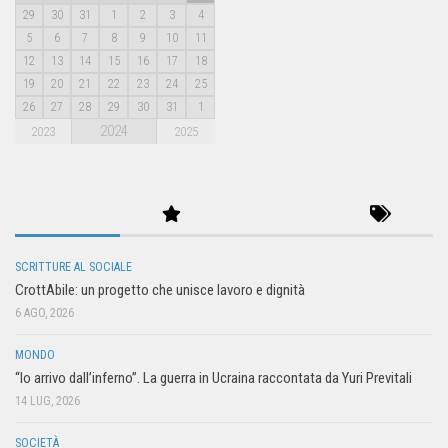
29
30
31
1
2
3
4
5
6
7
8
9
10
11
12
13
14
15
16
17
18
19
20
21
22
23
24
25
26
27
28
29
30
31
1
2024
2023
2025
SCRITTURE AL SOCIALE
CrottAbile: un progetto che unisce lavoro e dignità
6 AGO, 2026
MONDO
“Io arrivo dall’inferno”. La guerra in Ucraina raccontata da Yuri Previtali
14 LUG, 2026
SOCIETÀ