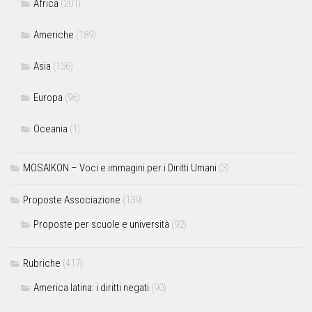
Africa
(201)
Americhe
(189)
Asia
(136)
Europa
(96)
Oceania
(1)
MOSAIKON – Voci e immagini per i Diritti Umani
(3)
Proposte Associazione
(139)
Proposte per scuole e università
(92)
Rubriche
(417)
America latina: i diritti negati
(90)