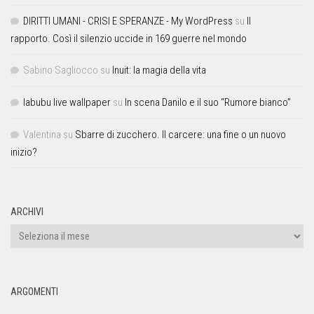
DIRITTI UMANI - CRISI E SPERANZE - My WordPress
su
Il
rapporto. Così il silenzio uccide in 169 guerre nel mondo
Sabino Sagliocco
su
Inuit: la magia della vita
labubu live wallpaper
su
In scena Danilo e il suo “Rumore bianco”
Valentina
su
Sbarre di zucchero. Il carcere: una fine o un nuovo
inizio?
ARCHIVI
ARGOMENTI