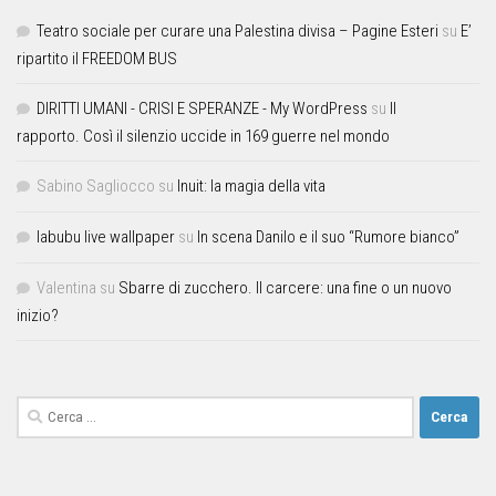
Teatro sociale per curare una Palestina divisa – Pagine Esteri
su
E’
ripartito il FREEDOM BUS
DIRITTI UMANI - CRISI E SPERANZE - My WordPress
su
Il
rapporto. Così il silenzio uccide in 169 guerre nel mondo
Sabino Sagliocco
su
Inuit: la magia della vita
labubu live wallpaper
su
In scena Danilo e il suo “Rumore bianco”
Valentina
su
Sbarre di zucchero. Il carcere: una fine o un nuovo
inizio?