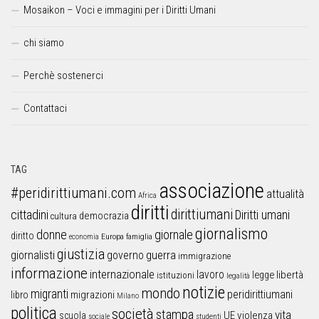
Mosaikon – Voci e immagini per i Diritti Umani
chi siamo
Perchè sostenerci
Contattaci
TAG
associazione
#peridirittiumani.com
attualità
Africa
diritti
dirittiumani
cittadini
Diritti umani
democrazia
cultura
giornalismo
donne
giornale
diritto
Europa
famiglia
economia
giustizia
guerra
giornalisti
governo
immigrazione
informazione
internazionale
lavoro
libertà
legge
istituzioni
legalità
notizie
mondo
migranti
peridirittiumani
libro
migrazioni
Milano
politica
società
stampa
vita
UE
violenza
scuola
sociale
studenti