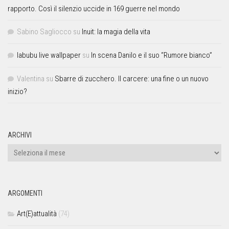
rapporto. Così il silenzio uccide in 169 guerre nel mondo
Sabino Sagliocco
su
Inuit: la magia della vita
labubu live wallpaper
su
In scena Danilo e il suo “Rumore bianco”
Valentina
su
Sbarre di zucchero. Il carcere: una fine o un nuovo
inizio?
ARCHIVI
ARGOMENTI
Art(E)attualità
(74)