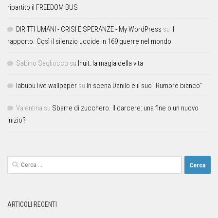
ripartito il FREEDOM BUS
DIRITTI UMANI - CRISI E SPERANZE - My WordPress
su
Il
rapporto. Così il silenzio uccide in 169 guerre nel mondo
Sabino Sagliocco
su
Inuit: la magia della vita
labubu live wallpaper
su
In scena Danilo e il suo “Rumore bianco”
Valentina
su
Sbarre di zucchero. Il carcere: una fine o un nuovo
inizio?
ARTICOLI RECENTI