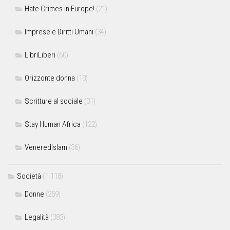
Hate Crimes in Europe!
(21)
Imprese e Diritti Umani
(34)
LibriLiberi
(60)
Orizzonte donna
(13)
Scritture al sociale
(31)
Stay Human Africa
(122)
VeneredIslam
(36)
Società
(1.118)
Donne
(259)
Legalità
(383)