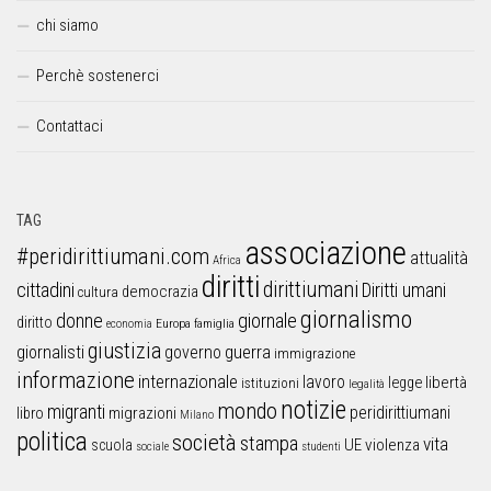
chi siamo
Perchè sostenerci
Contattaci
TAG
associazione
#peridirittiumani.com
attualità
Africa
diritti
dirittiumani
cittadini
Diritti umani
democrazia
cultura
giornalismo
donne
giornale
diritto
Europa
famiglia
economia
giustizia
guerra
giornalisti
governo
immigrazione
informazione
internazionale
lavoro
libertà
legge
istituzioni
legalità
notizie
mondo
migranti
peridirittiumani
libro
migrazioni
Milano
politica
società
stampa
vita
UE
violenza
scuola
sociale
studenti