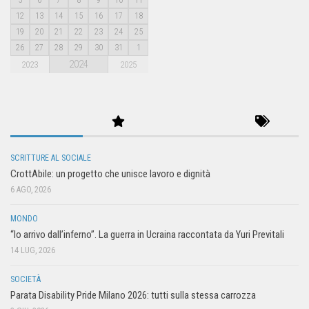
5
6
7
8
9
10
11
12
13
14
15
16
17
18
19
20
21
22
23
24
25
26
27
28
29
30
31
1
2024
2023
2025
SCRITTURE AL SOCIALE
CrottAbile: un progetto che unisce lavoro e dignità
6 AGO, 2026
MONDO
“Io arrivo dall’inferno”. La guerra in Ucraina raccontata da Yuri Previtali
14 LUG, 2026
SOCIETÀ
Parata Disability Pride Milano 2026: tutti sulla stessa carrozza