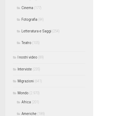
Cinema
(177)
Fotografia
(84)
Letteratura e Saggi
(254)
Teatro
(105)
I nostri video
(89)
Interviste
(235)
Migrazioni
(641)
Mondo
(2.970)
Africa
(201)
Americhe
(189)