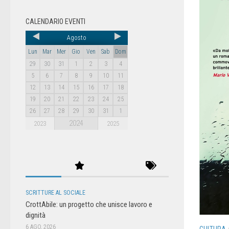
CALENDARIO EVENTI
Agosto
Lun
Mar
Mer
Gio
Ven
Sab
Dom
29
30
31
1
2
3
4
5
6
7
8
9
10
11
12
13
14
15
16
17
18
19
20
21
22
23
24
25
26
27
28
29
30
31
1
2024
2023
2025
SCRITTURE AL SOCIALE
CrottAbile: un progetto che unisce lavoro e
dignità
6 AGO, 2026