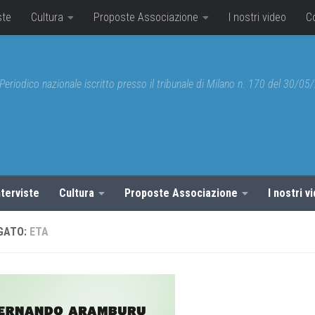
ste
Cultura
Proposte Associazione
I nostri video
C
Periodico nazionale iscritto presso il tribunale di Milano n. 170 del 30/0
nterviste
Cultura
Proposte Associazione
I nostri v
GATO:
ETA