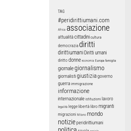
TAG
#peridirittiumani.com
associazione
Africa
cittadini
attualità
cultura
diritti
democrazia
dirittiumani
Diritti umani
donne
diritto
Europa
famiglia
economia
giornalismo
giornale
giustizia
giornalisti
governo
guerra
immigrazione
informazione
internazionale
lavoro
istituzioni
migranti
libertà
libro
legge
legalità
mondo
migrazioni
Milano
notizie
peridirittiumani
politica
scuola