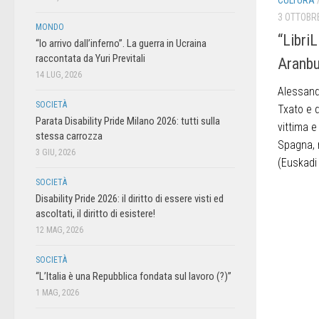
CULTURA
3 OTTOBR
MONDO
“LibriL
“Io arrivo dall’inferno”. La guerra in Ucraina
raccontata da Yuri Previtali
Aranbu
14 LUG, 2026
Alessand
SOCIETÀ
Txato e q
Parata Disability Pride Milano 2026: tutti sulla
vittima e
stessa carrozza
Spagna, n
3 GIU, 2026
(Euskadi 
SOCIETÀ
Disability Pride 2026: il diritto di essere visti ed
ascoltati, il diritto di esistere!
12 MAG, 2026
SOCIETÀ
“L’Italia è una Repubblica fondata sul lavoro (?)”
1 MAG, 2026