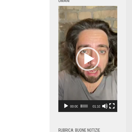
UMANI
Video
Player
00:00
01:10
RUBRICA: BUONE NOTIZIE