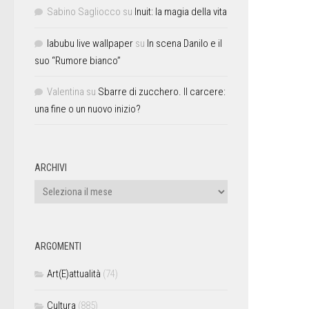
Sabino Sagliocco
su
Inuit: la magia della vita
labubu live wallpaper
su
In scena Danilo e il
suo “Rumore bianco”
Valentina
su
Sbarre di zucchero. Il carcere:
una fine o un nuovo inizio?
ARCHIVI
ARGOMENTI
Art(E)attualità
(74)
Cultura
(885)