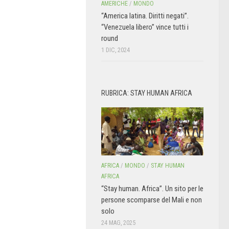
AMERICHE
/
MONDO
“America latina. Diritti negati”.
“Venezuela libero” vince tutti i
round
1 DIC, 2024
RUBRICA: STAY HUMAN AFRICA
AFRICA
/
MONDO
/
STAY HUMAN
AFRICA
“Stay human. Africa”. Un sito per le
persone scomparse del Mali e non
solo
24 MAG, 2025