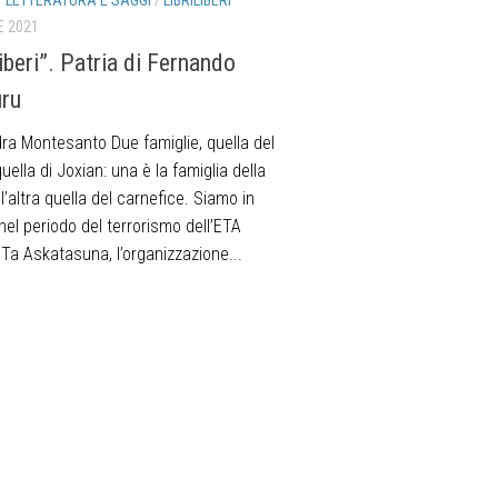
/
LETTERATURA E SAGGI
/
LIBRILIBERI
E 2021
iberi”. Patria di Fernando
ru
ra Montesanto Due famiglie, quella del
uella di Joxian: una è la famiglia della
 l’altra quella del carnefice. Siamo in
el periodo del terrorismo dell’ETA
Ta Askatasuna, l’organizzazione...