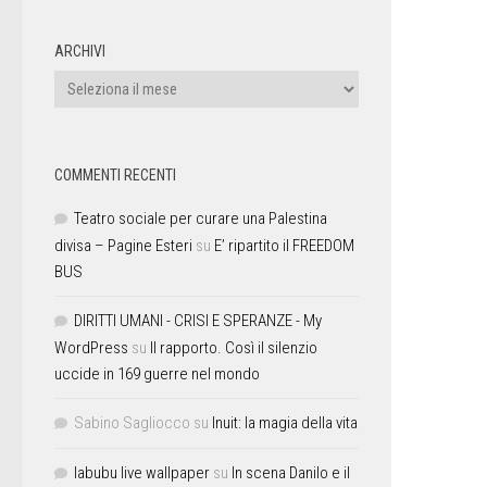
ARCHIVI
COMMENTI RECENTI
Teatro sociale per curare una Palestina
divisa – Pagine Esteri
su
E’ ripartito il FREEDOM
BUS
DIRITTI UMANI - CRISI E SPERANZE - My
WordPress
su
Il rapporto. Così il silenzio
uccide in 169 guerre nel mondo
Sabino Sagliocco
su
Inuit: la magia della vita
labubu live wallpaper
su
In scena Danilo e il