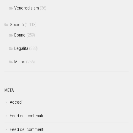
VeneredIslam
(36)
Società
(1.118)
Donne
(259)
Legalità
(383)
Minori
(256)
META
Accedi
Feed dei contenuti
Feed dei commenti