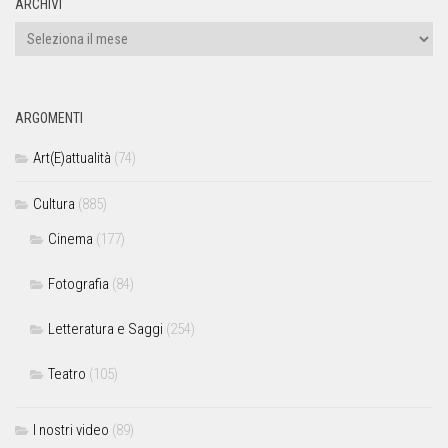
ARCHIVI
ARGOMENTI
Art(E)attualità
(74)
Cultura
(885)
Cinema
(177)
Fotografia
(84)
Letteratura e Saggi
(254)
Teatro
(105)
I nostri video
(89)