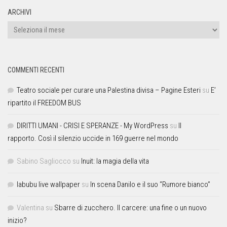
ARCHIVI
COMMENTI RECENTI
Teatro sociale per curare una Palestina divisa – Pagine Esteri
su
E’
ripartito il FREEDOM BUS
DIRITTI UMANI - CRISI E SPERANZE - My WordPress
su
Il
rapporto. Così il silenzio uccide in 169 guerre nel mondo
Sabino Sagliocco
su
Inuit: la magia della vita
labubu live wallpaper
su
In scena Danilo e il suo “Rumore bianco”
Valentina
su
Sbarre di zucchero. Il carcere: una fine o un nuovo
inizio?