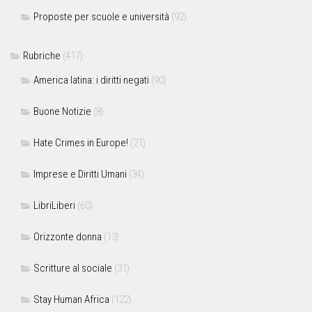
Proposte per scuole e università
(92)
Rubriche
(417)
America latina: i diritti negati
(90)
Buone Notizie
(8)
Hate Crimes in Europe!
(21)
Imprese e Diritti Umani
(34)
LibriLiberi
(60)
Orizzonte donna
(13)
Scritture al sociale
(31)
Stay Human Africa
(122)