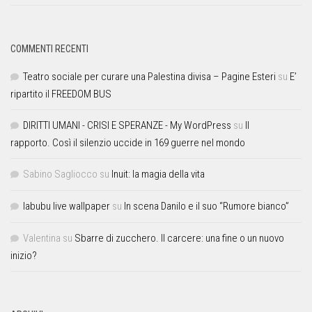
COMMENTI RECENTI
Teatro sociale per curare una Palestina divisa – Pagine Esteri
su
E’
ripartito il FREEDOM BUS
DIRITTI UMANI - CRISI E SPERANZE - My WordPress
su
Il
rapporto. Così il silenzio uccide in 169 guerre nel mondo
Sabino Sagliocco
su
Inuit: la magia della vita
labubu live wallpaper
su
In scena Danilo e il suo “Rumore bianco”
Valentina
su
Sbarre di zucchero. Il carcere: una fine o un nuovo
inizio?