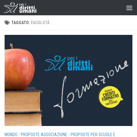
TAGGATO:
FACOLSTÀ
MONDO
/
PROPOSTE ASSOCIAZIONE
/
PROPOSTE PER SCUOLE E