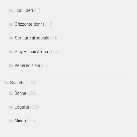
LibriLiberi
(60)
Orizzonte donna
(13)
Scritture al sociale
(30)
Stay Human Africa
(122)
VeneredIslam
(36)
Società
(1.118)
Donne
(259)
Legalità
(383)
Minori
(256)