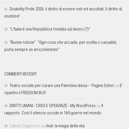
Disability Pride 2026: il diritto di essere visti ed ascoltati, il diritto di
esistere!
“L’Italia è una Repubblica fondata sul lavoro (?)”
“Buone notizie”. “0gni cosa che accade, per scelta o casualità,
porta sempre un arricchimento”
COMMENTI RECENTI
Teatro sociale per curare una Palestina divisa – Pagine Esteri
su
E’
ripartito il FREEDOM BUS
DIRITTI UMANI - CRISI E SPERANZE - My WordPress
su
Il
rapporto. Così il silenzio uccide in 169 guerre nel mondo
Sabino Sagliocco
su
Inuit: la magia della vita