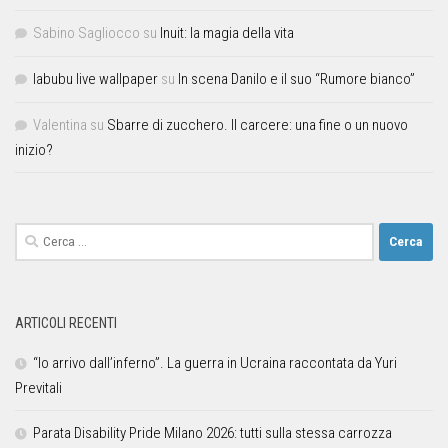
Sabino Sagliocco
su
Inuit: la magia della vita
labubu live wallpaper
su
In scena Danilo e il suo “Rumore bianco”
Valentina
su
Sbarre di zucchero. Il carcere: una fine o un nuovo
inizio?
ARTICOLI RECENTI
“Io arrivo dall’inferno”. La guerra in Ucraina raccontata da Yuri
Previtali
Parata Disability Pride Milano 2026: tutti sulla stessa carrozza