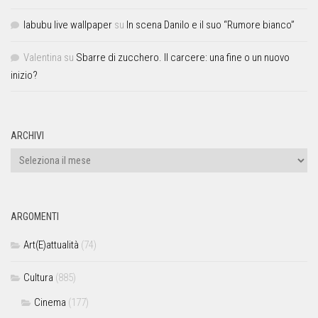
labubu live wallpaper
su
In scena Danilo e il suo “Rumore bianco”
Valentina
su
Sbarre di zucchero. Il carcere: una fine o un nuovo
inizio?
ARCHIVI
ARGOMENTI
Art(E)attualità
(74)
Cultura
(885)
Cinema
(177)