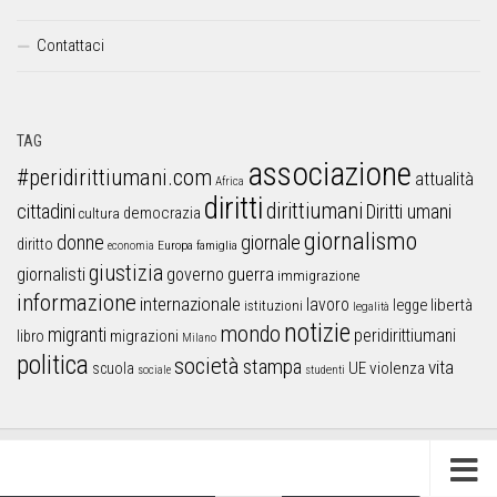
Contattaci
TAG
associazione
#peridirittiumani.com
attualità
Africa
diritti
dirittiumani
cittadini
Diritti umani
democrazia
cultura
giornalismo
donne
giornale
diritto
Europa
famiglia
economia
giustizia
guerra
giornalisti
governo
immigrazione
informazione
internazionale
lavoro
libertà
legge
istituzioni
legalità
notizie
mondo
migranti
peridirittiumani
libro
migrazioni
Milano
politica
società
stampa
vita
UE
violenza
scuola
sociale
studenti