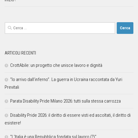
ARTICOLI RECENTI
CrottAbile: un progetto che unisce lavoro e dignità
“Io arrivo dall’inferno”. La guerra in Ucraina raccontata da Yuri
Previtali
Parata Disability Pride Milano 2026: tutti sulla stessa carrozza
Disability Pride 2026: il diritto di essere visti ed ascoltati, il diritto di
esistere!
“L’Italia è una Repubblica fondata sul lavoro (?)”