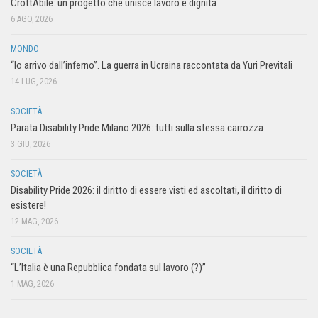
CrottAbile: un progetto che unisce lavoro e dignità
6 AGO, 2026
MONDO
“Io arrivo dall’inferno”. La guerra in Ucraina raccontata da Yuri Previtali
14 LUG, 2026
SOCIETÀ
Parata Disability Pride Milano 2026: tutti sulla stessa carrozza
3 GIU, 2026
SOCIETÀ
Disability Pride 2026: il diritto di essere visti ed ascoltati, il diritto di
esistere!
12 MAG, 2026
SOCIETÀ
“L’Italia è una Repubblica fondata sul lavoro (?)”
1 MAG, 2026