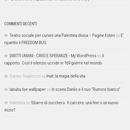
COMMENTI RECENTI
Teatro sociale per curare una Palestina divisa – Pagine Esteri
su
E’
ripartito il FREEDOM BUS
DIRITTI UMANI - CRISI E SPERANZE - My WordPress
su
Il
rapporto. Così il silenzio uccide in 169 guerre nel mondo
Sabino Sagliocco
su
Inuit: la magia della vita
labubu live wallpaper
su
In scena Danilo e il suo “Rumore bianco”
Valentina
su
Sbarre di zucchero. Il carcere: una fine o un nuovo
inizio?