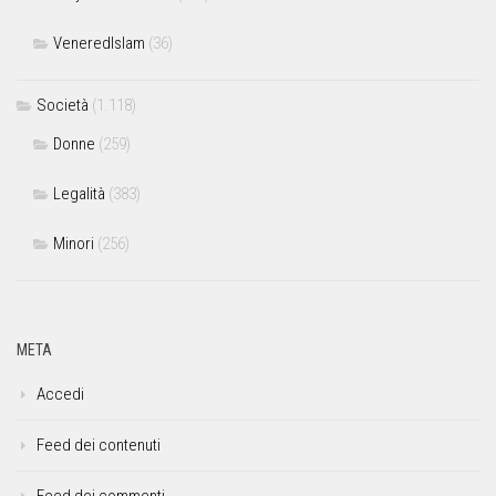
VeneredIslam
(36)
Società
(1.118)
Donne
(259)
Legalità
(383)
Minori
(256)
META
Accedi
Feed dei contenuti
Feed dei commenti