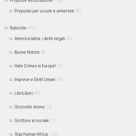
Proposte Associazione
(139)
Proposte per scuole e università
(92)
Rubriche
(417)
America latina: i diritti negati
(90)
Buone Notizie
(8)
Hate Crimes in Europe!
(21)
Imprese e Diritti Umani
(34)
LibriLiberi
(60)
Orizzonte donna
(13)
Scritture al sociale
(31)
Stay Human Africa
(122)