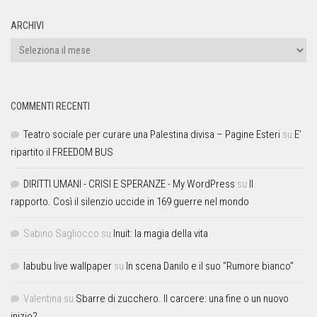
ARCHIVI
COMMENTI RECENTI
Teatro sociale per curare una Palestina divisa – Pagine Esteri
su
E’
ripartito il FREEDOM BUS
DIRITTI UMANI - CRISI E SPERANZE - My WordPress
su
Il
rapporto. Così il silenzio uccide in 169 guerre nel mondo
Sabino Sagliocco
su
Inuit: la magia della vita
labubu live wallpaper
su
In scena Danilo e il suo “Rumore bianco”
Valentina
su
Sbarre di zucchero. Il carcere: una fine o un nuovo
inizio?