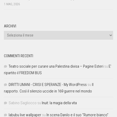
1 MAG, 2026
ARCHIVI
COMMENTI RECENTI
Teatro sociale per curare una Palestina divisa – Pagine Esteri
su
E’
ripartito il FREEDOM BUS
DIRITTI UMANI - CRISI E SPERANZE - My WordPress
su
Il
rapporto. Così il silenzio uccide in 169 guerre nel mondo
Sabino Sagliocco
su
Inuit: la magia della vita
labubu live wallpaper
su
In scena Danilo e il suo “Rumore bianco”