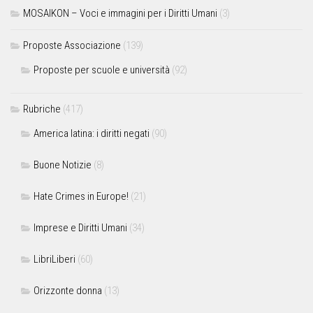
MOSAIKON – Voci e immagini per i Diritti Umani
(3)
Proposte Associazione
(139)
Proposte per scuole e università
(92)
Rubriche
(417)
America latina: i diritti negati
(90)
Buone Notizie
(8)
Hate Crimes in Europe!
(21)
Imprese e Diritti Umani
(34)
LibriLiberi
(60)
Orizzonte donna
(13)