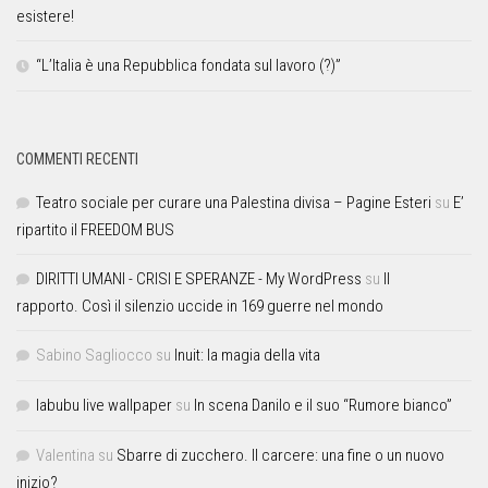
esistere!
“L’Italia è una Repubblica fondata sul lavoro (?)”
COMMENTI RECENTI
Teatro sociale per curare una Palestina divisa – Pagine Esteri
su
E’
ripartito il FREEDOM BUS
DIRITTI UMANI - CRISI E SPERANZE - My WordPress
su
Il
rapporto. Così il silenzio uccide in 169 guerre nel mondo
Sabino Sagliocco
su
Inuit: la magia della vita
labubu live wallpaper
su
In scena Danilo e il suo “Rumore bianco”
Valentina
su
Sbarre di zucchero. Il carcere: una fine o un nuovo
inizio?