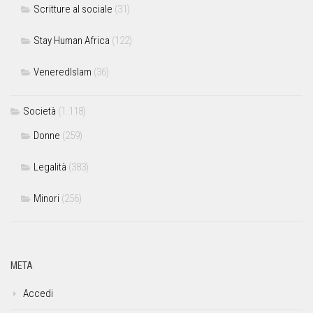
Scritture al sociale
(31)
Stay Human Africa
(122)
VeneredIslam
(36)
Società
(1.118)
Donne
(259)
Legalità
(383)
Minori
(256)
META
Accedi