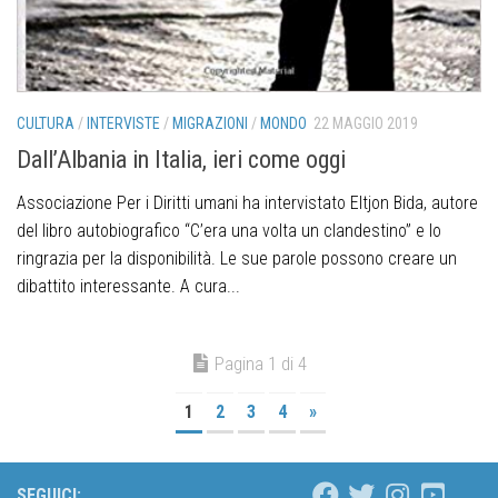
CULTURA
/
INTERVISTE
/
MIGRAZIONI
/
MONDO
22 MAGGIO 2019
Dall’Albania in Italia, ieri come oggi
Associazione Per i Diritti umani ha intervistato Eltjon Bida, autore
del libro autobiografico “C’era una volta un clandestino” e lo
ringrazia per la disponibilità. Le sue parole possono creare un
dibattito interessante. A cura...
Pagina 1 di 4
1
2
3
4
»
SEGUICI: