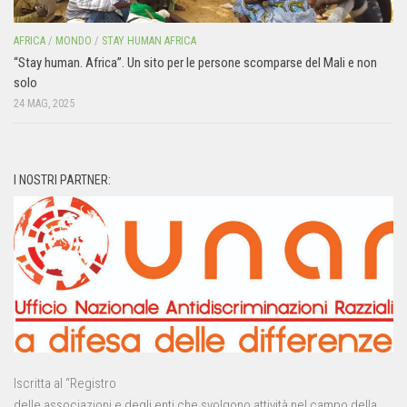
AFRICA
/
MONDO
/
STAY HUMAN AFRICA
“Stay human. Africa”. Un sito per le persone scomparse del Mali e non
solo
24 MAG, 2025
I NOSTRI PARTNER:
Iscritta al “Registro
delle associazioni e degli enti che svolgono attività nel campo della