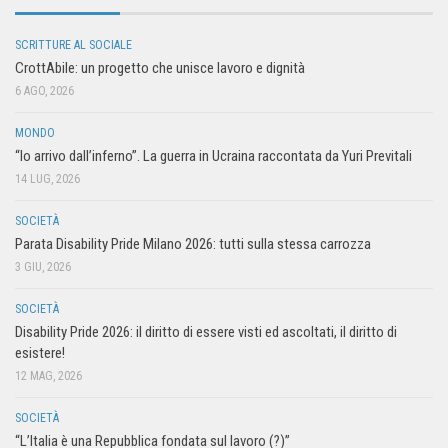
SCRITTURE AL SOCIALE
CrottAbile: un progetto che unisce lavoro e dignità
6 AGO, 2026
MONDO
“Io arrivo dall’inferno”. La guerra in Ucraina raccontata da Yuri Previtali
14 LUG, 2026
SOCIETÀ
Parata Disability Pride Milano 2026: tutti sulla stessa carrozza
3 GIU, 2026
SOCIETÀ
Disability Pride 2026: il diritto di essere visti ed ascoltati, il diritto di
esistere!
12 MAG, 2026
SOCIETÀ
“L’Italia è una Repubblica fondata sul lavoro (?)”