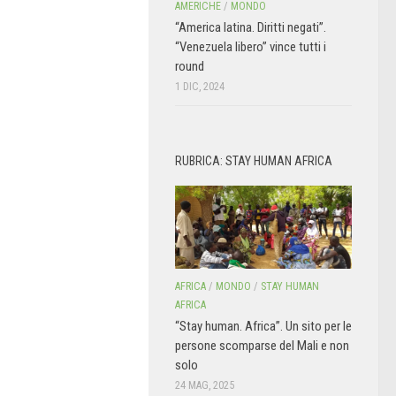
AMERICHE
/
MONDO
“America latina. Diritti negati”.
“Venezuela libero” vince tutti i
round
1 DIC, 2024
RUBRICA: STAY HUMAN AFRICA
AFRICA
/
MONDO
/
STAY HUMAN
AFRICA
“Stay human. Africa”. Un sito per le
persone scomparse del Mali e non
solo
24 MAG, 2025