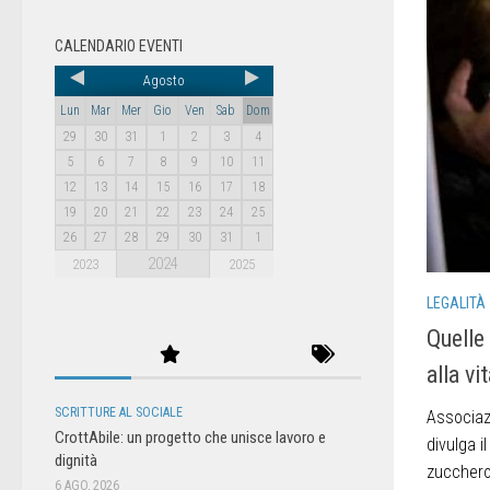
CALENDARIO EVENTI
Agosto
Lun
Mar
Mer
Gio
Ven
Sab
Dom
29
30
31
1
2
3
4
5
6
7
8
9
10
11
12
13
14
15
16
17
18
19
20
21
22
23
24
25
26
27
28
29
30
31
1
2024
2023
2025
LEGALITÀ
Quelle 
alla vi
SCRITTURE AL SOCIALE
Associazi
CrottAbile: un progetto che unisce lavoro e
divulga i
dignità
zucchero 
6 AGO, 2026