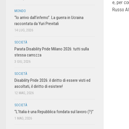
e, per c
Russo Al 
MONDO
“Io arrivo dall’inferno”. La guerra in Ucraina
raccontata da Yuri Previtali
14 LUG, 2026
SOCIETÀ
Parata Disability Pride Milano 2026: tutti sulla
stessa carrozza
3 GIU, 2026
SOCIETÀ
Disability Pride 2026: il diritto di essere visti ed
ascoltati, il diritto di esistere!
12 MAG, 2026
SOCIETÀ
“L’Italia è una Repubblica fondata sul lavoro (?)”
1 MAG, 2026