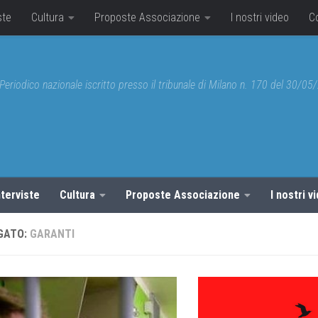
ste
Cultura
Proposte Associazione
I nostri video
C
Periodico nazionale iscritto presso il tribunale di Milano n. 170 del 30/0
nterviste
Cultura
Proposte Associazione
I nostri v
GATO:
GARANTI