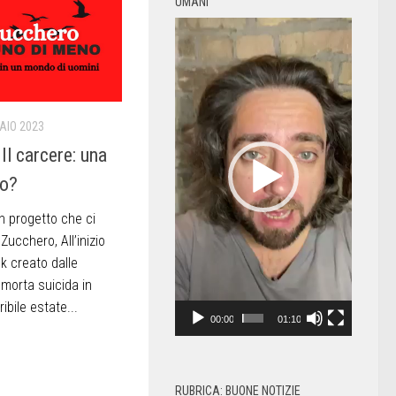
UMANI
Video
Player
AIO 2023
Il carcere: una
io?
un progetto che ci
Zucchero, All’inizio
k creato dalle
morta suicida in
ibile estate...
00:00
01:10
RUBRICA: BUONE NOTIZIE