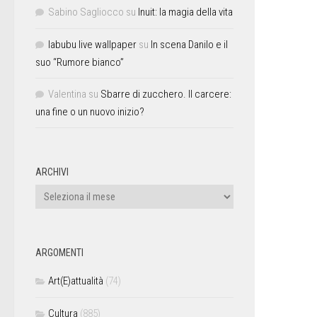
Sabino Sagliocco
su
Inuit: la magia della vita
labubu live wallpaper
su
In scena Danilo e il
suo “Rumore bianco”
Valentina
su
Sbarre di zucchero. Il carcere:
una fine o un nuovo inizio?
ARCHIVI
ARGOMENTI
Art(E)attualità
(74)
Cultura
(885)