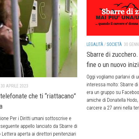
LEGALITÀ
/
SOCIETÀ
30 GENN
Sbarre di zucchero. 
fine o un nuovo iniz
Oggi vogliamo parlarvi di 
interessa molto: Sbarre di 
30 APRILE 2023
era un gruppo su Faceboo
telefonate che ti “riattacano”
amiche di Donatella Hodo, 
ta
carcere a 27 anni nella terr
one Per i Diritti umani sottoscrive e
l seguente appello lanciato da Sbarre di
Lettera aperta ai direttori penitenziari