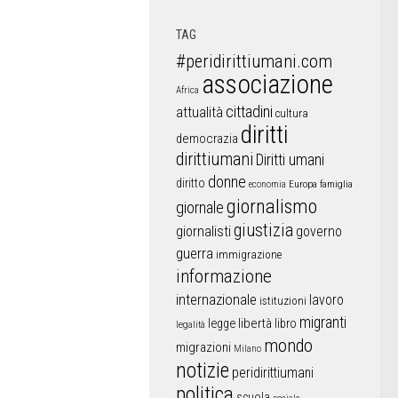
TAG
#peridirittiumani.com
associazione
Africa
cittadini
attualità
cultura
diritti
democrazia
dirittiumani
Diritti umani
donne
diritto
Europa
famiglia
economia
giornalismo
giornale
giustizia
giornalisti
governo
guerra
immigrazione
informazione
internazionale
lavoro
istituzioni
migranti
libertà
libro
legge
legalità
mondo
migrazioni
Milano
notizie
peridirittiumani
politica
scuola