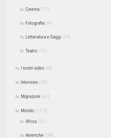
Cinema
(177)
Fotografia
(84)
Letteratura e Saggi
(254)
Teatro
(105)
I nostri video
(89)
Interviste
(235)
Migrazioni
(641)
Mondo
(2.970)
Africa
(201)
Americhe
(189)