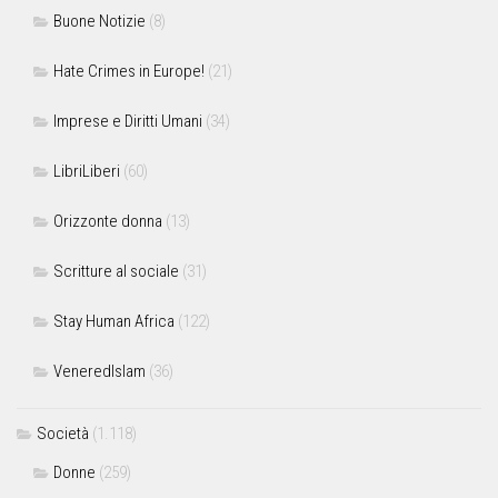
Buone Notizie
(8)
Hate Crimes in Europe!
(21)
Imprese e Diritti Umani
(34)
LibriLiberi
(60)
Orizzonte donna
(13)
Scritture al sociale
(31)
Stay Human Africa
(122)
VeneredIslam
(36)
Società
(1.118)
Donne
(259)