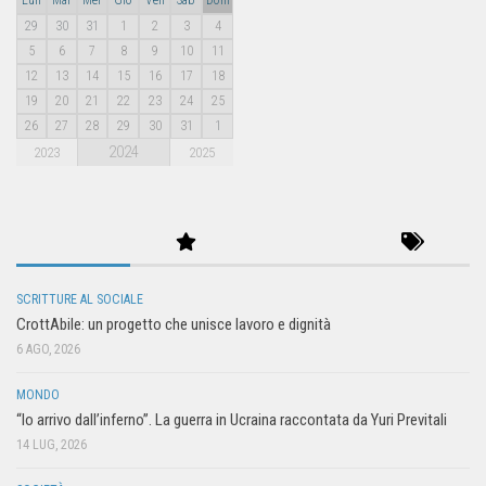
29
30
31
1
2
3
4
5
6
7
8
9
10
11
12
13
14
15
16
17
18
19
20
21
22
23
24
25
26
27
28
29
30
31
1
2024
2023
2025
SCRITTURE AL SOCIALE
CrottAbile: un progetto che unisce lavoro e dignità
6 AGO, 2026
MONDO
“Io arrivo dall’inferno”. La guerra in Ucraina raccontata da Yuri Previtali
14 LUG, 2026