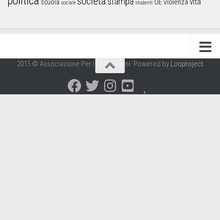
politica
società
stampa
vita
UE
violenza
scuola
sociale
studenti
2015 © Associazione Per I Diritti Umani. Powered by
Looproject