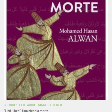
CULTURA
/
LETTERATURA E SAGGI
/
LIBRILIBERI
“Libri Liberi”. Una piccola morte