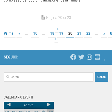
complesso periodo di “transizione” della Tunisia...
Pagina 20 di 23
«
Prima
«
...
10
...
18
19
20
21
22
...
»
U
»
SEGUICI:
CALENDARIO EVENTI
Agosto
Lun
Mar
Mer
Gio
Ven
Sab
Dom