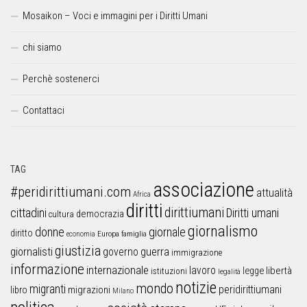
Mosaikon – Voci e immagini per i Diritti Umani
chi siamo
Perchè sostenerci
Contattaci
TAG
associazione
#peridirittiumani.com
attualità
Africa
diritti
dirittiumani
cittadini
Diritti umani
democrazia
cultura
giornalismo
donne
giornale
diritto
Europa
famiglia
economia
giustizia
guerra
giornalisti
governo
immigrazione
informazione
internazionale
lavoro
libertà
legge
istituzioni
legalità
notizie
mondo
migranti
peridirittiumani
libro
migrazioni
Milano