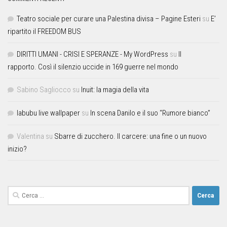
Teatro sociale per curare una Palestina divisa – Pagine Esteri
su
E’
ripartito il FREEDOM BUS
DIRITTI UMANI - CRISI E SPERANZE - My WordPress
su
Il
rapporto. Così il silenzio uccide in 169 guerre nel mondo
Sabino Sagliocco
su
Inuit: la magia della vita
labubu live wallpaper
su
In scena Danilo e il suo “Rumore bianco”
Valentina
su
Sbarre di zucchero. Il carcere: una fine o un nuovo
inizio?