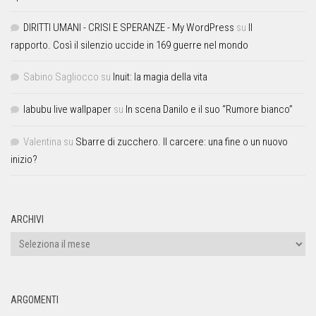
DIRITTI UMANI - CRISI E SPERANZE - My WordPress
su
Il
rapporto. Così il silenzio uccide in 169 guerre nel mondo
Sabino Sagliocco
su
Inuit: la magia della vita
labubu live wallpaper
su
In scena Danilo e il suo “Rumore bianco”
Valentina
su
Sbarre di zucchero. Il carcere: una fine o un nuovo
inizio?
ARCHIVI
ARGOMENTI