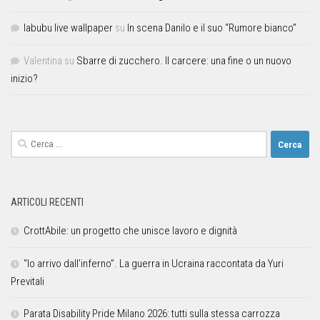
labubu live wallpaper
su
In scena Danilo e il suo “Rumore bianco”
Valentina
su
Sbarre di zucchero. Il carcere: una fine o un nuovo
inizio?
ARTICOLI RECENTI
CrottAbile: un progetto che unisce lavoro e dignità
“Io arrivo dall’inferno”. La guerra in Ucraina raccontata da Yuri
Previtali
Parata Disability Pride Milano 2026: tutti sulla stessa carrozza