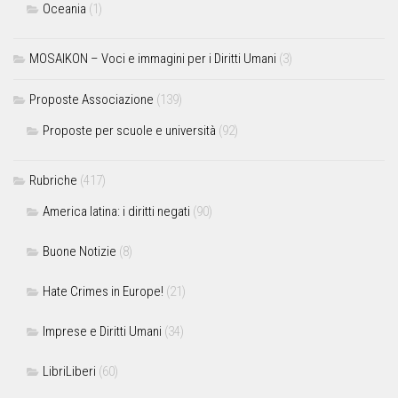
Oceania
(1)
MOSAIKON – Voci e immagini per i Diritti Umani
(3)
Proposte Associazione
(139)
Proposte per scuole e università
(92)
Rubriche
(417)
America latina: i diritti negati
(90)
Buone Notizie
(8)
Hate Crimes in Europe!
(21)
Imprese e Diritti Umani
(34)
LibriLiberi
(60)