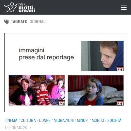
TAGGATO:
GIORNALI
CINEMA
/
CULTURA
/
DONNE
/
MIGRAZIONI
/
MINORI
/
MONDO
/
SOCIETÀ
1 GENNAIO 2017