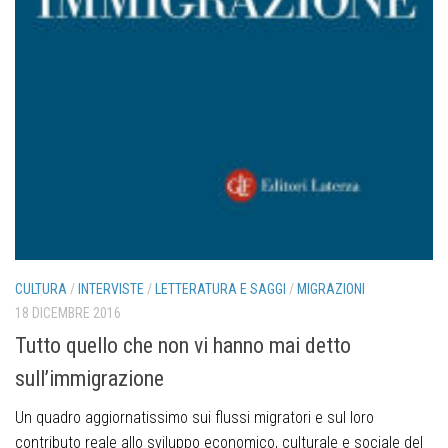
CULTURA
/
INTERVISTE
/
LETTERATURA E SAGGI
/
MIGRAZIONI
18 DICEMBRE 2016
Tutto quello che non vi hanno mai detto
sull’immigrazione
Un quadro aggiornatissimo sui flussi migratori e sul loro
contributo reale allo sviluppo economico, culturale e sociale del