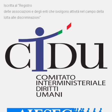
Iscritta al “Registro
delle associazioni e degli enti che svolgono attività nel campo della
lotta alle discriminazioni”