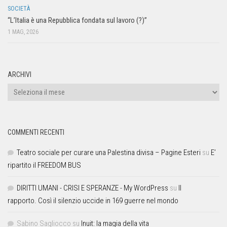
SOCIETÀ
“L’Italia è una Repubblica fondata sul lavoro (?)”
1 MAG, 2026
ARCHIVI
COMMENTI RECENTI
Teatro sociale per curare una Palestina divisa – Pagine Esteri
su
E’
ripartito il FREEDOM BUS
DIRITTI UMANI - CRISI E SPERANZE - My WordPress
su
Il
rapporto. Così il silenzio uccide in 169 guerre nel mondo
Sabino Sagliocco
su
Inuit: la magia della vita