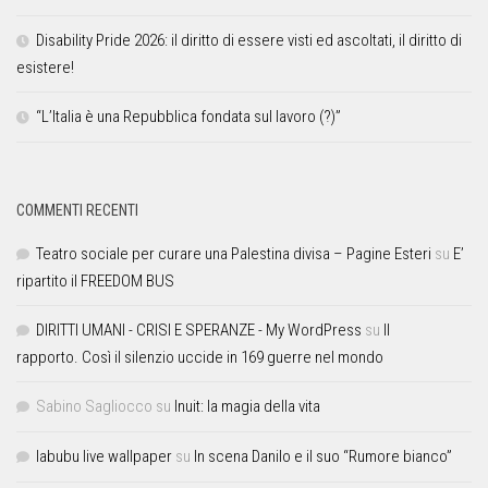
Disability Pride 2026: il diritto di essere visti ed ascoltati, il diritto di
esistere!
“L’Italia è una Repubblica fondata sul lavoro (?)”
COMMENTI RECENTI
Teatro sociale per curare una Palestina divisa – Pagine Esteri
su
E’
ripartito il FREEDOM BUS
DIRITTI UMANI - CRISI E SPERANZE - My WordPress
su
Il
rapporto. Così il silenzio uccide in 169 guerre nel mondo
Sabino Sagliocco
su
Inuit: la magia della vita
labubu live wallpaper
su
In scena Danilo e il suo “Rumore bianco”