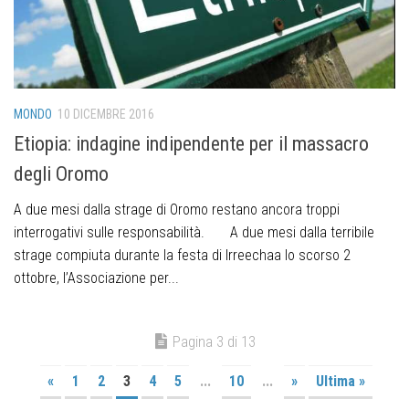
MONDO
10 DICEMBRE 2016
Etiopia: indagine indipendente per il massacro
degli Oromo
A due mesi dalla strage di Oromo restano ancora troppi
interrogativi sulle responsabilità. A due mesi dalla terribile
strage compiuta durante la festa di Irreechaa lo scorso 2
ottobre, l’Associazione per...
Pagina 3 di 13
«
1
2
3
4
5
...
10
...
»
Ultima »