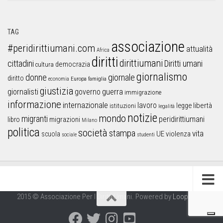
TAG
associazione
#peridirittiumani.com
attualità
Africa
diritti
dirittiumani
cittadini
Diritti umani
democrazia
cultura
giornalismo
donne
giornale
diritto
Europa
famiglia
economia
giustizia
guerra
giornalisti
governo
immigrazione
informazione
internazionale
lavoro
libertà
legge
istituzioni
legalità
notizie
mondo
migranti
peridirittiumani
libro
migrazioni
Milano
politica
società
stampa
vita
UE
violenza
scuola
sociale
studenti
2015 © Associazione Per I Diritti Umani. Powered by
Looproject