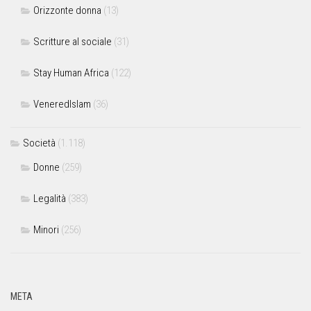
Orizzonte donna
(13)
Scritture al sociale
(31)
Stay Human Africa
(122)
VeneredIslam
(36)
Società
(1.118)
Donne
(259)
Legalità
(383)
Minori
(256)
META