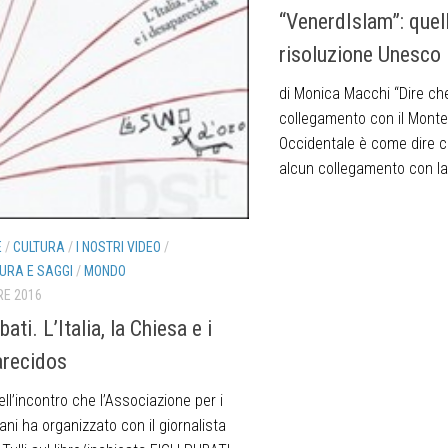
“VenerdIslam”: quell
risoluzione Unesco
di Monica Macchi “Dire ch
collegamento con il Monte
Occidentale è come dire c
alcun collegamento con la
E
/
CULTURA
/
I NOSTRI VIDEO
/
URA E SAGGI
/
MONDO
RE 2016
ubati. L’Italia, la Chiesa e i
recidos
dell’incontro che l’Associazione per i
mani ha organizzato con il giornalista