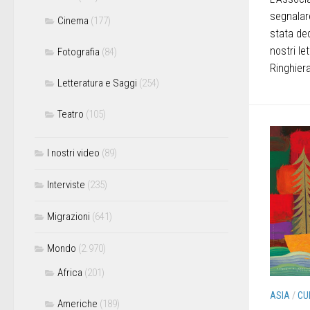
segnalare
Cinema
(177)
stata de
nostri le
Fotografia
(84)
Ringhiera
Letteratura e Saggi
(254)
Teatro
(105)
I nostri video
(89)
Interviste
(235)
Migrazioni
(641)
Mondo
(2.970)
Africa
(201)
ASIA
/
CU
Americhe
(189)