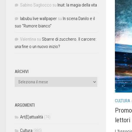
Sabino Sagliocco
su
Inuit: la magia della vita
labubu live wallpaper
su
In scena Danilo e il
suo “Rumore bianco”
Valentina
su
Sbarre di zucchero. Il carcere:
una fine o un nuovo inizio?
ARCHIVI
CULTURA
ARGOMENTI
Promoz
Art(E)attualità
(74)
lettori
Cultura
(885)
L’Associa