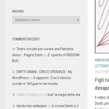
ARCHIVI
COMMENTI RECENTI
Teatro sociale per curare una Palestina
divisa – Pagine Esteri
su
E’ ripartito il FREEDOM
AMERICH
BUS
LETTERAT
DIRITTI UMANI - CRISI E SPERANZE - My
29 OTTOB
WordPress
su
Il rapporto. Così il silenzio
Figli r
uccide in 169 guerre nel mondo
desapa
Sabino Sagliocco
su
Inuit: la magia della vita
Il video 
Diritti u
labubu live wallpaper
su
In scena Danilo e il