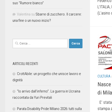
Federico 
suo “Rumore bianco”
L’ITALIA
(L’asino
Valentina
su
Sbarre di zucchero. Il carcere:
una fine o un nuovo inizio?
ARTICOLI RECENTI
CrottAbile: un progetto che unisce lavoro e
CULTURA
dignità
Nasce 
“Io arrivo dall’inferno”. La guerra in Ucraina
di Mil
raccontata da Yuri Previtali
E’ stata
stampa a
Parata Disability Pride Milano 2026: tutti sulla