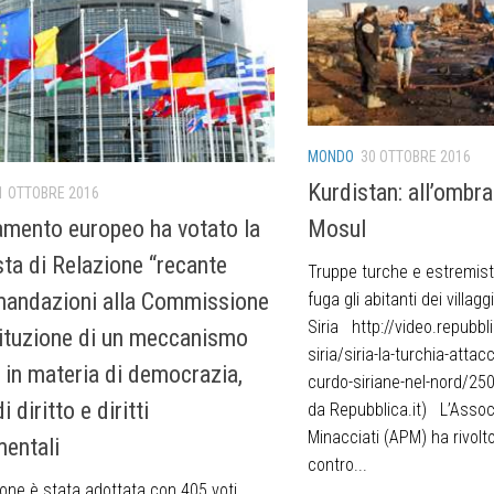
MONDO
30 OTTOBRE 2016
Kurdistan: all’ombra
1 OTTOBRE 2016
lamento europeo ha votato la
Mosul
ta di Relazione “recante
Truppe turche e estremisti
andazioni alla Commissione
fuga gli abitanti dei villagg
Siria http://video.repubbli
stituzione di un meccanismo
siria/siria-la-turchia-attac
E in materia di democrazia,
curdo-siriane-nel-nord/2
i diritto e diritti
da Repubblica.it) L’Associ
Minacciati (APM) ha rivol
entali
contro...
ione è stata adottata con 405 voti