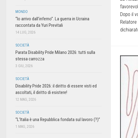
favorevo
MONDO
Dopo il v
“Io arrivo dall’inferno”. La guerra in Ucraina
Relatore
raccontata da Yuri Previtali
dichiarato
14 LUG, 2026
SOCIETÀ
Parata Disability Pride Milano 2026: tutti sulla
stessa carrozza
3 GIU, 2026
SOCIETÀ
Disability Pride 2026: il diritto di essere visti ed
ascoltati, il diritto di esistere!
12 MAG, 2026
SOCIETÀ
“L’Italia è una Repubblica fondata sul lavoro (?)”
1 MAG, 2026