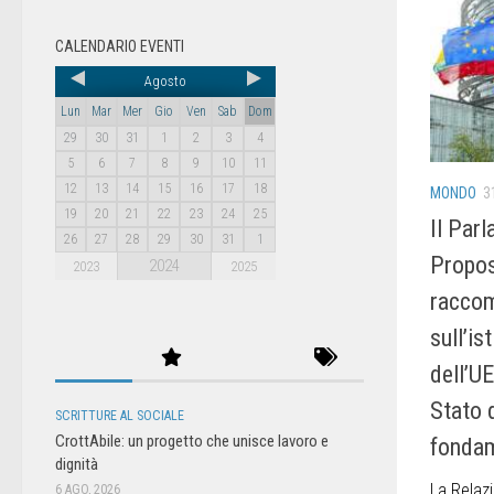
CALENDARIO EVENTI
Agosto
Lun
Mar
Mer
Gio
Ven
Sab
Dom
29
30
31
1
2
3
4
5
6
7
8
9
10
11
12
13
14
15
16
17
18
MONDO
3
19
20
21
22
23
24
25
Il Par
26
27
28
29
30
31
1
Propos
2024
2023
2025
raccom
sull’i
dell’U
Stato d
SCRITTURE AL SOCIALE
CrottAbile: un progetto che unisce lavoro e
fondam
dignità
La Relaz
6 AGO, 2026