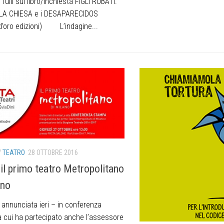
Tulli sul libro/inchiesta FIGLI RUBATI.
, LA CHIESA e i DESAPARECIDOS
 d’oro edizioni) L’indagine...
/
TEATRO
28 OTTOBRE 2016
il primo teatro Metropolitano
ano
 annunciata ieri – in conferenza
 cui ha partecipato anche l’assessore