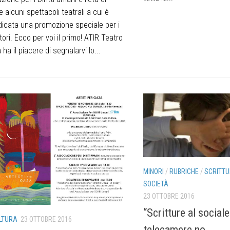
 alcuni spettacoli teatrali a cui è
dicata una promozione speciale per i
ttori. Ecco per voi il primo! ATIR Teatro
 ha il piacere di segnalarvi lo...
MINORI
/
RUBRICHE
/
SCRITTU
SOCIETÀ
23 OTTOBRE 2016
“Scritture al sociale
LTURA
23 OTTOBRE 2016
telecamere no…