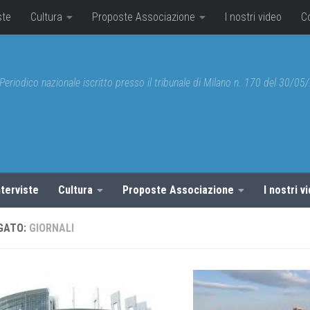
ste
Cultura
Proposte Associazione
I nostri video
C
Periodico nazionale iscritto presso il tribunale di Milano n. 170 del 30/0
nterviste
Cultura
Proposte Associazione
I nostri v
GATO:
GIORNALI