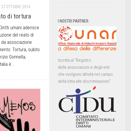
27 OTTOBRE 2016
to di tortura
I NOSTRI PARTNER:
iritti umani aderisce
uzione del reato di
a da associazione
ento: Tortura, subito
rizio Gonnella,
Iscritta al “Registro
alia è...
delle associazioni e degli enti
che svolgono attività nel campo
della lotta alle discriminazioni”