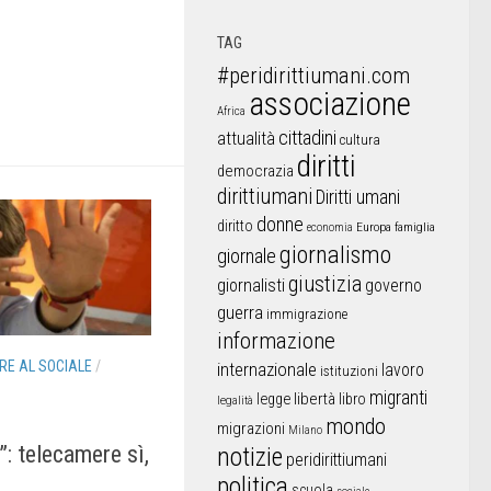
TAG
#peridirittiumani.com
associazione
Africa
cittadini
attualità
cultura
diritti
democrazia
dirittiumani
Diritti umani
donne
diritto
Europa
famiglia
economia
giornalismo
giornale
giustizia
giornalisti
governo
guerra
immigrazione
informazione
RE AL SOCIALE
/
internazionale
lavoro
istituzioni
migranti
libertà
libro
legge
legalità
mondo
migrazioni
Milano
”: telecamere sì,
notizie
peridirittiumani
politica
scuola