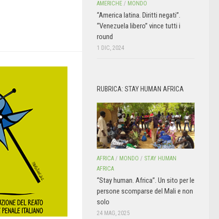
AMERICHE
/
MONDO
“America latina. Diritti negati”.
“Venezuela libero” vince tutti i
round
1 DIC, 2024
RUBRICA: STAY HUMAN AFRICA
AFRICA
/
MONDO
/
STAY HUMAN
AFRICA
“Stay human. Africa”. Un sito per le
persone scomparse del Mali e non
solo
24 MAG, 2025