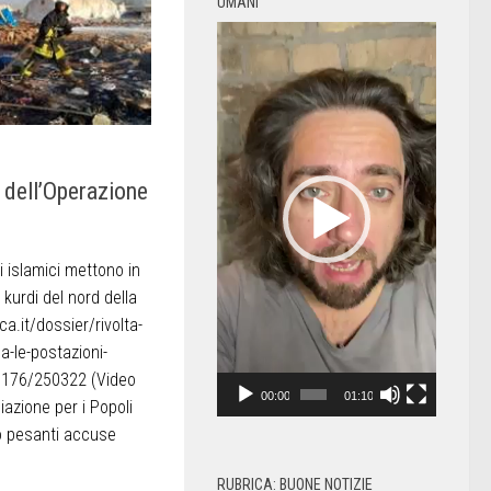
UMANI
Video
Player
 dell’Operazione
 islamici mettono in
i kurdi del nord della
ca.it/dossier/rivolta-
ca-le-postazioni-
50176/250322 (Video
00:00
01:10
azione per i Popoli
to pesanti accuse
RUBRICA: BUONE NOTIZIE