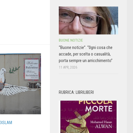
BUONE NOTIZIE
“Buone notizie”. “0gni cosa che
accade, per scelta o casualità,
porta sempre un arricchimento”
11 APR, 2026
RUBRICA: LIBRILIBERI
DISLAM