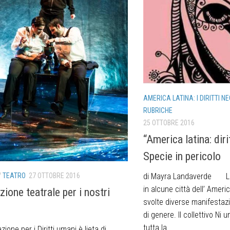
AMERICA LATINA: I DIRITTI NE
RUBRICHE
25 OTTOBRE 2016
“America latina: diri
Specie in pericolo
/
TEATRO
27 OTTOBRE 2016
di Mayra Landaverde La
in alcune città dell’ Ameri
ione teatrale per i nostri
svolte diverse manifestazi
di genere. Il collettivo Ni
tutta la...
zione per i Diritti umani è lieta di