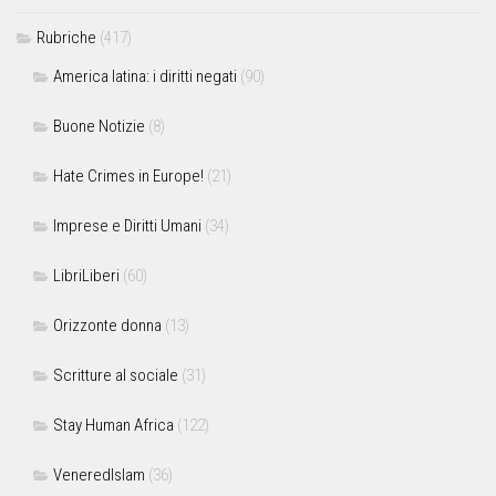
Rubriche
(417)
America latina: i diritti negati
(90)
Buone Notizie
(8)
Hate Crimes in Europe!
(21)
Imprese e Diritti Umani
(34)
LibriLiberi
(60)
Orizzonte donna
(13)
Scritture al sociale
(31)
Stay Human Africa
(122)
VeneredIslam
(36)