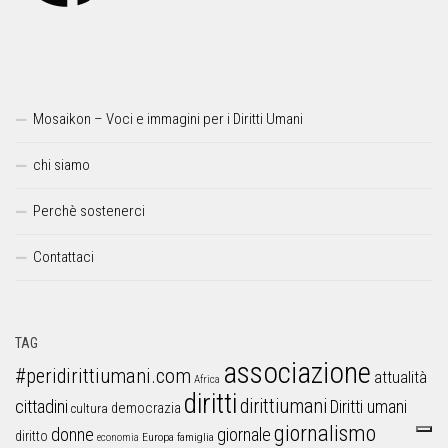
Mosaikon – Voci e immagini per i Diritti Umani
chi siamo
Perchè sostenerci
Contattaci
TAG
associazione
#peridirittiumani.com
attualità
Africa
diritti
dirittiumani
cittadini
Diritti umani
democrazia
cultura
giornalismo
donne
giornale
diritto
Europa
famiglia
economia