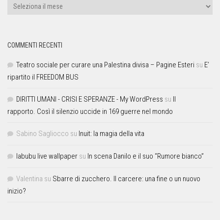
COMMENTI RECENTI
Teatro sociale per curare una Palestina divisa – Pagine Esteri
su
E’
ripartito il FREEDOM BUS
DIRITTI UMANI - CRISI E SPERANZE - My WordPress
su
Il
rapporto. Così il silenzio uccide in 169 guerre nel mondo
Sabino Sagliocco
su
Inuit: la magia della vita
labubu live wallpaper
su
In scena Danilo e il suo “Rumore bianco”
Valentina
su
Sbarre di zucchero. Il carcere: una fine o un nuovo
inizio?