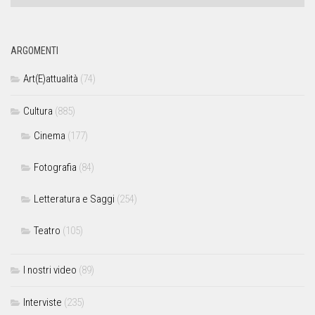
ARGOMENTI
Art(E)attualità
(74)
Cultura
(885)
Cinema
(177)
Fotografia
(84)
Letteratura e Saggi
(254)
Teatro
(105)
I nostri video
(89)
Interviste
(235)