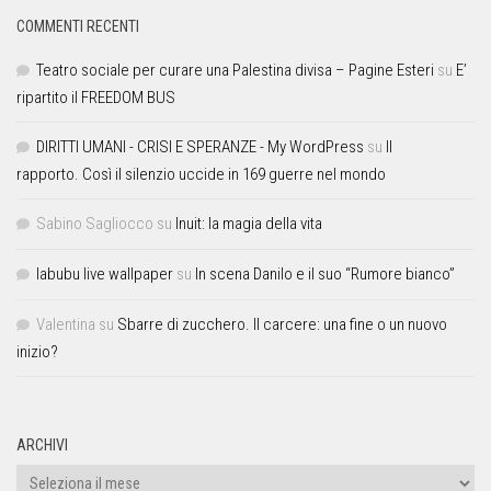
COMMENTI RECENTI
Teatro sociale per curare una Palestina divisa – Pagine Esteri
su
E’
ripartito il FREEDOM BUS
DIRITTI UMANI - CRISI E SPERANZE - My WordPress
su
Il
rapporto. Così il silenzio uccide in 169 guerre nel mondo
Sabino Sagliocco
su
Inuit: la magia della vita
labubu live wallpaper
su
In scena Danilo e il suo “Rumore bianco”
Valentina
su
Sbarre di zucchero. Il carcere: una fine o un nuovo
inizio?
ARCHIVI