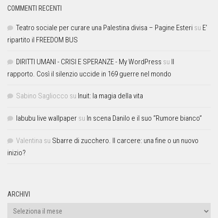
COMMENTI RECENTI
Teatro sociale per curare una Palestina divisa – Pagine Esteri
su
E’
ripartito il FREEDOM BUS
DIRITTI UMANI - CRISI E SPERANZE - My WordPress
su
Il
rapporto. Così il silenzio uccide in 169 guerre nel mondo
Sabino Sagliocco
su
Inuit: la magia della vita
labubu live wallpaper
su
In scena Danilo e il suo “Rumore bianco”
Valentina
su
Sbarre di zucchero. Il carcere: una fine o un nuovo
inizio?
ARCHIVI