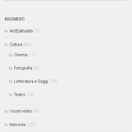
ARGOMENTI
Art(E)attualità
(74)
Cultura
(885)
Cinema
(177)
Fotografia
(84)
Letteratura e Saggi
(254)
Teatro
(105)
I nostri video
(89)
Interviste
(235)