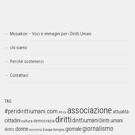
Mosaikon – Voci e immagini per i Diritti Umani
chi siamo
Perchè sostenerci
Contattaci
TAG
associazione
#peridirittiumani.com
attualità
Africa
diritti
dirittiumani
cittadini
Diritti umani
democrazia
cultura
giornalismo
donne
giornale
diritto
Europa
famiglia
economia