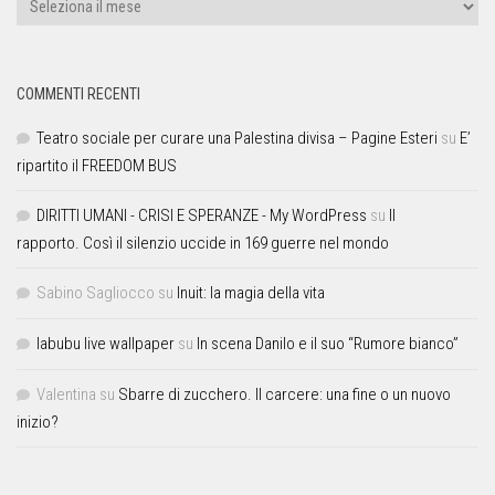
COMMENTI RECENTI
Teatro sociale per curare una Palestina divisa – Pagine Esteri
su
E’
ripartito il FREEDOM BUS
DIRITTI UMANI - CRISI E SPERANZE - My WordPress
su
Il
rapporto. Così il silenzio uccide in 169 guerre nel mondo
Sabino Sagliocco
su
Inuit: la magia della vita
labubu live wallpaper
su
In scena Danilo e il suo “Rumore bianco”
Valentina
su
Sbarre di zucchero. Il carcere: una fine o un nuovo
inizio?