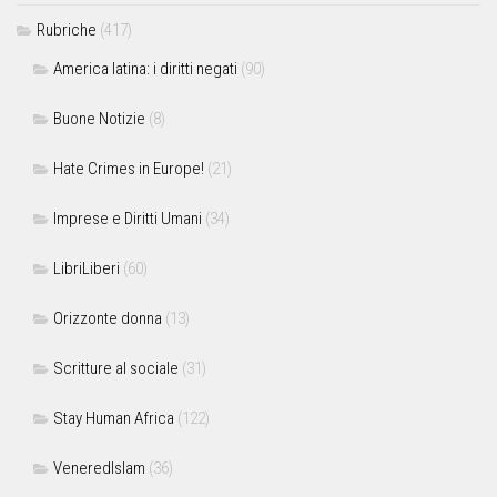
Rubriche
(417)
America latina: i diritti negati
(90)
Buone Notizie
(8)
Hate Crimes in Europe!
(21)
Imprese e Diritti Umani
(34)
LibriLiberi
(60)
Orizzonte donna
(13)
Scritture al sociale
(31)
Stay Human Africa
(122)
VeneredIslam
(36)