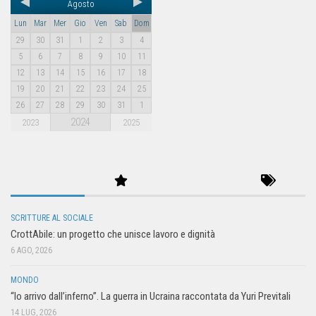
Agosto
Lun
Mar
Mer
Gio
Ven
Sab
Dom
29
30
31
1
2
3
4
5
6
7
8
9
10
11
12
13
14
15
16
17
18
19
20
21
22
23
24
25
26
27
28
29
30
31
1
2024
2023
2025
SCRITTURE AL SOCIALE
CrottAbile: un progetto che unisce lavoro e dignità
6 AGO, 2026
MONDO
“Io arrivo dall’inferno”. La guerra in Ucraina raccontata da Yuri Previtali
14 LUG, 2026