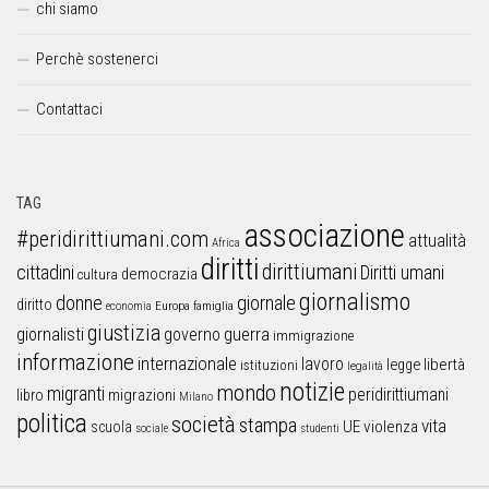
chi siamo
Perchè sostenerci
Contattaci
TAG
associazione
#peridirittiumani.com
attualità
Africa
diritti
dirittiumani
cittadini
Diritti umani
democrazia
cultura
giornalismo
donne
giornale
diritto
Europa
famiglia
economia
giustizia
guerra
giornalisti
governo
immigrazione
informazione
internazionale
lavoro
libertà
legge
istituzioni
legalità
notizie
mondo
migranti
peridirittiumani
libro
migrazioni
Milano
politica
società
stampa
vita
UE
violenza
scuola
sociale
studenti