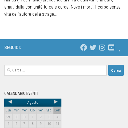
amati dalla comunità turca e curda. Nove i morti. Il corpo senza
vita dell’autore della strage...
SEGUICI:
CALENDARIO EVENTI
Agosto
Lun
Mar
Mer
Gio
Ven
Sab
Dom
29
30
31
1
2
3
4
5
6
7
8
9
10
11