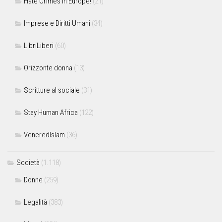
Hate Crimes in Europe!
(21)
Imprese e Diritti Umani
(34)
LibriLiberi
(60)
Orizzonte donna
(13)
Scritture al sociale
(31)
Stay Human Africa
(122)
VeneredIslam
(36)
Società
(1.118)
Donne
(259)
Legalità
(383)