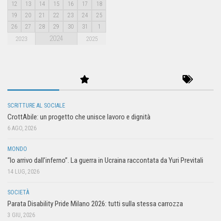
12
13
14
15
16
17
18
19
20
21
22
23
24
25
26
27
28
29
30
31
1
2024
2023
2025
SCRITTURE AL SOCIALE
CrottAbile: un progetto che unisce lavoro e dignità
6 AGO, 2026
MONDO
“Io arrivo dall’inferno”. La guerra in Ucraina raccontata da Yuri Previtali
14 LUG, 2026
SOCIETÀ
Parata Disability Pride Milano 2026: tutti sulla stessa carrozza
3 GIU, 2026