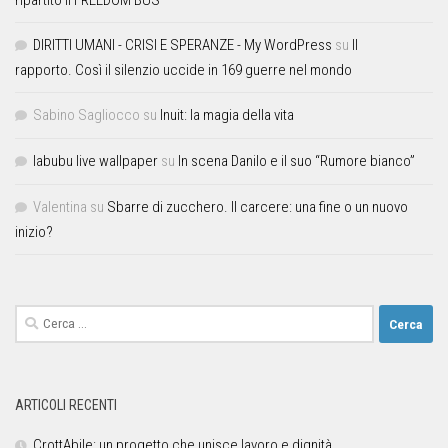
ripartito il FREEDOM BUS
DIRITTI UMANI - CRISI E SPERANZE - My WordPress
su
Il
rapporto. Così il silenzio uccide in 169 guerre nel mondo
Sabino Sagliocco
su
Inuit: la magia della vita
labubu live wallpaper
su
In scena Danilo e il suo “Rumore bianco”
Valentina
su
Sbarre di zucchero. Il carcere: una fine o un nuovo
inizio?
ARTICOLI RECENTI
CrottAbile: un progetto che unisce lavoro e dignità