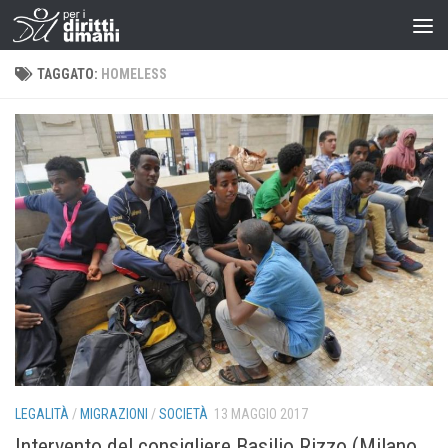
TAGGATO:
HOMELESS
LEGALITÀ
/
MIGRAZIONI
/
SOCIETÀ
13 MAGGIO 2017
Intervento del consigliere Basilio Rizzo (Milano