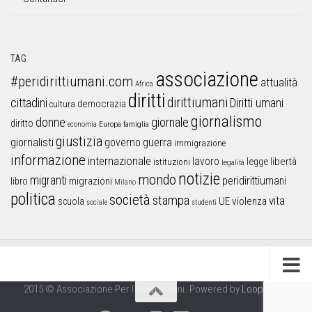
TAG
associazione
#peridirittiumani.com
attualità
Africa
diritti
dirittiumani
cittadini
Diritti umani
democrazia
cultura
giornalismo
donne
giornale
diritto
Europa
famiglia
economia
giustizia
guerra
giornalisti
governo
immigrazione
informazione
internazionale
lavoro
libertà
legge
istituzioni
legalità
notizie
mondo
migranti
peridirittiumani
libro
migrazioni
Milano
politica
società
stampa
vita
UE
violenza
scuola
sociale
studenti
2015 © Associazione Per I Diritti Umani. Powered by
Looproject