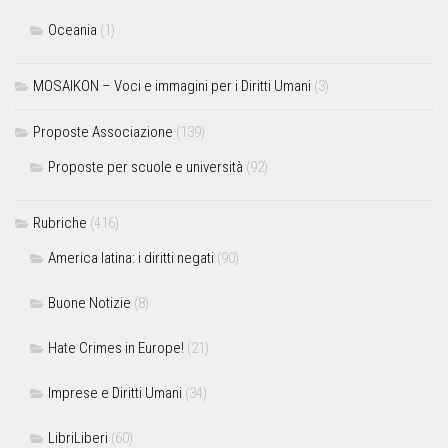
Oceania
(1)
MOSAIKON – Voci e immagini per i Diritti Umani
(3)
Proposte Associazione
(139)
Proposte per scuole e università
(92)
Rubriche
(416)
America latina: i diritti negati
(90)
Buone Notizie
(8)
Hate Crimes in Europe!
(21)
Imprese e Diritti Umani
(34)
LibriLiberi
(60)