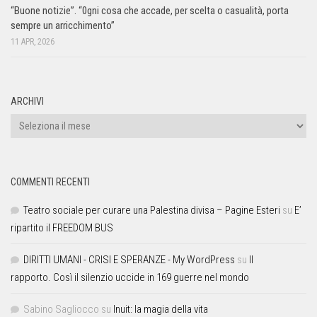
“Buone notizie”. “0gni cosa che accade, per scelta o casualità, porta
sempre un arricchimento”
11 APR, 2026
ARCHIVI
COMMENTI RECENTI
Teatro sociale per curare una Palestina divisa – Pagine Esteri
su
E’
ripartito il FREEDOM BUS
DIRITTI UMANI - CRISI E SPERANZE - My WordPress
su
Il
rapporto. Così il silenzio uccide in 169 guerre nel mondo
Sabino Sagliocco
su
Inuit: la magia della vita