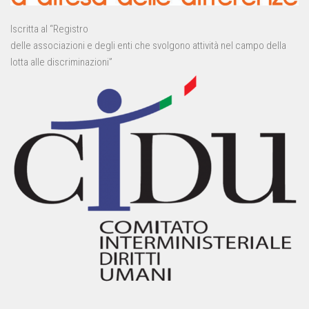
Iscritta al “Registro
delle associazioni e degli enti che svolgono attività nel campo della
lotta alle discriminazioni”