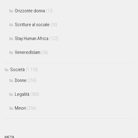
Orizzonte donna
(13)
Scritture al sociale
(30)
Stay Human Africa
(122)
VeneredIslam
(36)
Società
(1.118)
Donne
(259)
Legalità
(383)
Minori
(256)
META