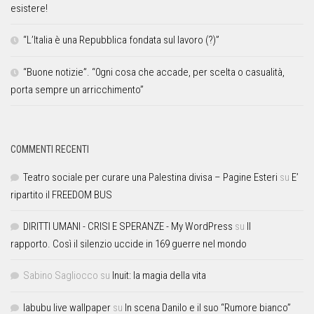
esistere!
“L’Italia è una Repubblica fondata sul lavoro (?)”
“Buone notizie”. “0gni cosa che accade, per scelta o casualità,
porta sempre un arricchimento”
COMMENTI RECENTI
Teatro sociale per curare una Palestina divisa – Pagine Esteri
su
E’
ripartito il FREEDOM BUS
DIRITTI UMANI - CRISI E SPERANZE - My WordPress
su
Il
rapporto. Così il silenzio uccide in 169 guerre nel mondo
Sabino Sagliocco
su
Inuit: la magia della vita
labubu live wallpaper
su
In scena Danilo e il suo “Rumore bianco”