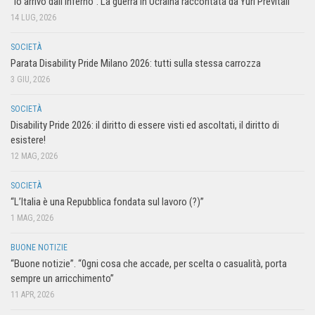
“Io arrivo dall’inferno”. La guerra in Ucraina raccontata da Yuri Previtali
14 LUG, 2026
SOCIETÀ
Parata Disability Pride Milano 2026: tutti sulla stessa carrozza
3 GIU, 2026
SOCIETÀ
Disability Pride 2026: il diritto di essere visti ed ascoltati, il diritto di
esistere!
12 MAG, 2026
SOCIETÀ
“L’Italia è una Repubblica fondata sul lavoro (?)”
1 MAG, 2026
BUONE NOTIZIE
“Buone notizie”. “0gni cosa che accade, per scelta o casualità, porta
sempre un arricchimento”
11 APR, 2026