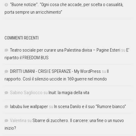
“Buone notizie”. “0gni cosa che accade, per scelta o casualità,
porta sempre un arricchimento”
COMMENTI RECENTI
Teatro sociale per curare una Palestina divisa – Pagine Esteri
su
E’
ripartito il FREEDOM BUS
DIRITTI UMANI - CRISI E SPERANZE - My WordPress
su
Il
rapporto. Così il silenzio uccide in 169 guerre nel mondo
Sabino Sagliocco
su
Inuit: la magia della vita
labubu live wallpaper
su
In scena Danilo e il suo “Rumore bianco”
Valentina
su
Sbarre di zucchero. Il carcere: una fine o un nuovo
inizio?