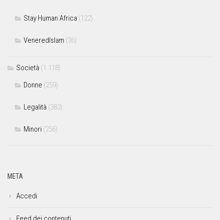
Stay Human Africa
(122)
VeneredIslam
(36)
Società
(1.118)
Donne
(259)
Legalità
(383)
Minori
(256)
META
Accedi
Feed dei contenuti