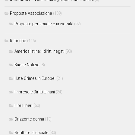
Proposte Associazione
(139)
Proposte per scuole e università
(92)
Rubriche
(416)
America latina: i diritti negati
(90)
Buone Notizie
(8)
Hate Crimes in Europe!
(21)
Imprese e Diritti Umani
(34)
LibriLiberi
(60)
Orizzonte donna
(13)
Scritture al sociale
(30)