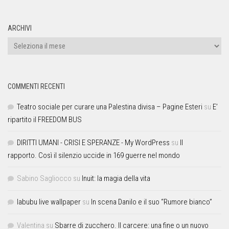
ARCHIVI
COMMENTI RECENTI
Teatro sociale per curare una Palestina divisa – Pagine Esteri
su
E’
ripartito il FREEDOM BUS
DIRITTI UMANI - CRISI E SPERANZE - My WordPress
su
Il
rapporto. Così il silenzio uccide in 169 guerre nel mondo
Sabino Sagliocco
su
Inuit: la magia della vita
labubu live wallpaper
su
In scena Danilo e il suo “Rumore bianco”
Valentina
su
Sbarre di zucchero. Il carcere: una fine o un nuovo