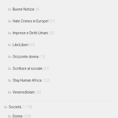
Buone Notizie
(8)
Hate Crimes in Europe!
(21)
Imprese e Diritti Umani
(34)
LibriLiberi
(60)
Orizzonte donna
(13)
Scritture al sociale
(31)
Stay Human Africa
(122)
VeneredIslam
(36)
Società
(1.118)
Donne
(259)