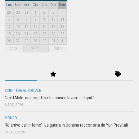
Lun
Mar
Mer
Gio
Ven
Sab
Dom
29
30
31
1
2
3
4
5
6
7
8
9
10
11
12
13
14
15
16
17
18
19
20
21
22
23
24
25
26
27
28
29
30
31
1
2024
2023
2025
SCRITTURE AL SOCIALE
CrottAbile: un progetto che unisce lavoro e dignità
6 AGO, 2026
MONDO
“Io arrivo dall’inferno”. La guerra in Ucraina raccontata da Yuri Previtali
14 LUG, 2026