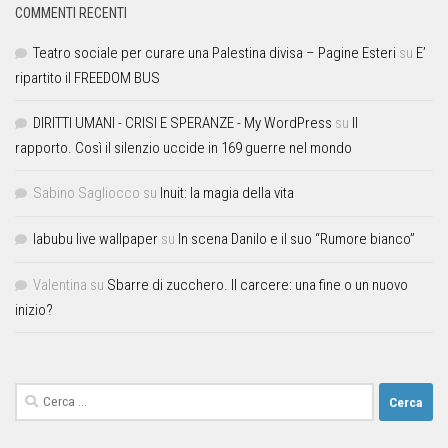
COMMENTI RECENTI
Teatro sociale per curare una Palestina divisa – Pagine Esteri
su
E’
ripartito il FREEDOM BUS
DIRITTI UMANI - CRISI E SPERANZE - My WordPress
su
Il
rapporto. Così il silenzio uccide in 169 guerre nel mondo
Sabino Sagliocco
su
Inuit: la magia della vita
labubu live wallpaper
su
In scena Danilo e il suo “Rumore bianco”
Valentina
su
Sbarre di zucchero. Il carcere: una fine o un nuovo
inizio?