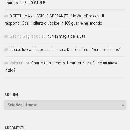
ripartito il FREEDOM BUS
DIRITTI UMANI - CRISI E SPERANZE - My WordPress
su
Il
rapporto. Così il silenzio uccide in 169 guerre nel mondo
Sabino Sagliocco
su
Inuit: la magia della vita
labubu live wallpaper
su
In scena Danilo e il suo “Rumore bianco”
Valentina
su
Sbarre di zucchero. Il carcere: una fine o un nuovo
inizio?
ARCHIVI
ARGOMENTI