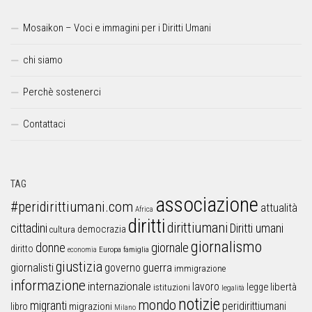
Mosaikon – Voci e immagini per i Diritti Umani
chi siamo
Perchè sostenerci
Contattaci
TAG
associazione
#peridirittiumani.com
attualità
Africa
diritti
dirittiumani
cittadini
Diritti umani
democrazia
cultura
giornalismo
donne
giornale
diritto
Europa
famiglia
economia
giustizia
guerra
giornalisti
governo
immigrazione
informazione
internazionale
lavoro
libertà
legge
istituzioni
legalità
notizie
mondo
migranti
peridirittiumani
libro
migrazioni
Milano