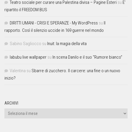
Teatro sociale per curare una Palestina divisa – Pagine Esteri
su
E’
ripartito il FREEDOM BUS
DIRITTI UMANI - CRISI E SPERANZE - My WordPress
su
Il
rapporto. Così il silenzio uccide in 169 guerre nel mondo
Sabino Sagliocco
su
Inuit: la magia della vita
labubu live wallpaper
su
In scena Danilo e il suo “Rumore bianco”
Valentina
su
Sbarre di zucchero. Il carcere: una fine o un nuovo
inizio?
ARCHIVI