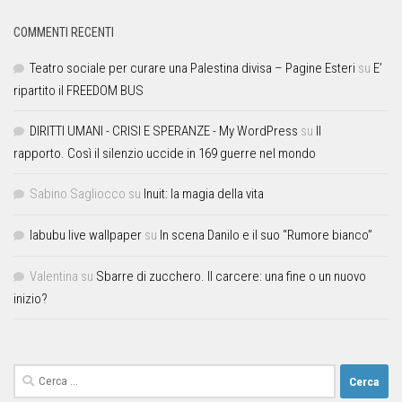
COMMENTI RECENTI
Teatro sociale per curare una Palestina divisa – Pagine Esteri
su
E’
ripartito il FREEDOM BUS
DIRITTI UMANI - CRISI E SPERANZE - My WordPress
su
Il
rapporto. Così il silenzio uccide in 169 guerre nel mondo
Sabino Sagliocco
su
Inuit: la magia della vita
labubu live wallpaper
su
In scena Danilo e il suo “Rumore bianco”
Valentina
su
Sbarre di zucchero. Il carcere: una fine o un nuovo
inizio?