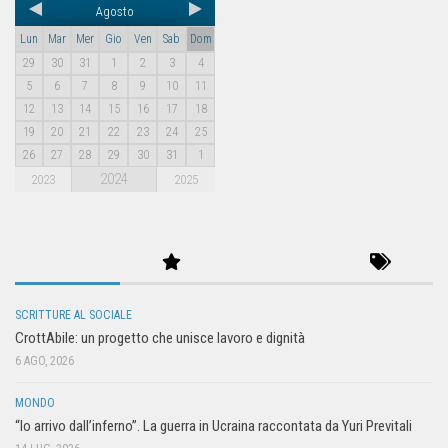
Agosto
Lun
Mar
Mer
Gio
Ven
Sab
Dom
29
30
31
1
2
3
4
5
6
7
8
9
10
11
12
13
14
15
16
17
18
19
20
21
22
23
24
25
26
27
28
29
30
31
1
2024
2023
2025
SCRITTURE AL SOCIALE
CrottAbile: un progetto che unisce lavoro e dignità
6 AGO, 2026
MONDO
“Io arrivo dall’inferno”. La guerra in Ucraina raccontata da Yuri Previtali