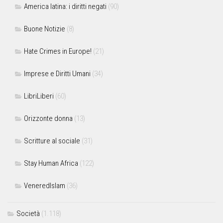
America latina: i diritti negati
(90)
Buone Notizie
(8)
Hate Crimes in Europe!
(21)
Imprese e Diritti Umani
(34)
LibriLiberi
(60)
Orizzonte donna
(13)
Scritture al sociale
(31)
Stay Human Africa
(122)
VeneredIslam
(36)
Società
(1.118)