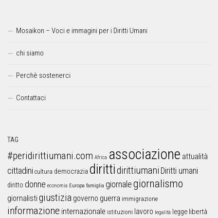
Mosaikon – Voci e immagini per i Diritti Umani
chi siamo
Perchè sostenerci
Contattaci
TAG
associazione
#peridirittiumani.com
attualità
Africa
diritti
dirittiumani
cittadini
Diritti umani
democrazia
cultura
giornalismo
donne
giornale
diritto
Europa
famiglia
economia
giustizia
guerra
giornalisti
governo
immigrazione
informazione
internazionale
lavoro
libertà
legge
istituzioni
legalità