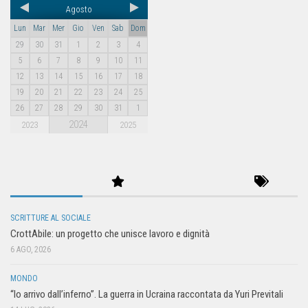
Agosto
Lun
Mar
Mer
Gio
Ven
Sab
Dom
29
30
31
1
2
3
4
5
6
7
8
9
10
11
12
13
14
15
16
17
18
19
20
21
22
23
24
25
26
27
28
29
30
31
1
2024
2023
2025
SCRITTURE AL SOCIALE
CrottAbile: un progetto che unisce lavoro e dignità
6 AGO, 2026
MONDO
“Io arrivo dall’inferno”. La guerra in Ucraina raccontata da Yuri Previtali