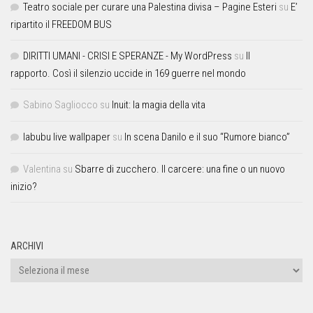
Teatro sociale per curare una Palestina divisa – Pagine Esteri
su
E’
ripartito il FREEDOM BUS
DIRITTI UMANI - CRISI E SPERANZE - My WordPress
su
Il
rapporto. Così il silenzio uccide in 169 guerre nel mondo
Sabino Sagliocco
su
Inuit: la magia della vita
labubu live wallpaper
su
In scena Danilo e il suo “Rumore bianco”
Valentina
su
Sbarre di zucchero. Il carcere: una fine o un nuovo
inizio?
ARCHIVI