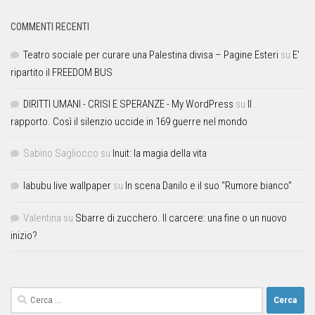
COMMENTI RECENTI
Teatro sociale per curare una Palestina divisa – Pagine Esteri
su
E’
ripartito il FREEDOM BUS
DIRITTI UMANI - CRISI E SPERANZE - My WordPress
su
Il
rapporto. Così il silenzio uccide in 169 guerre nel mondo
Sabino Sagliocco
su
Inuit: la magia della vita
labubu live wallpaper
su
In scena Danilo e il suo “Rumore bianco”
Valentina
su
Sbarre di zucchero. Il carcere: una fine o un nuovo
inizio?