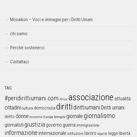
Mosaikon – Voci e immagini per i Diritti Umani
chi siamo
Perchè sostenerci
Contattaci
TAG
associazione
#peridirittiumani.com
attualità
Africa
diritti
dirittiumani
cittadini
Diritti umani
democrazia
cultura
giornalismo
donne
giornale
diritto
Europa
famiglia
economia
giustizia
guerra
giornalisti
governo
immigrazione
informazione
internazionale
lavoro
libertà
legge
istituzioni
legalità