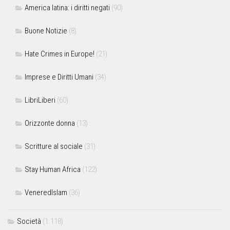
America latina: i diritti negati
(90)
Buone Notizie
(8)
Hate Crimes in Europe!
(21)
Imprese e Diritti Umani
(34)
LibriLiberi
(60)
Orizzonte donna
(13)
Scritture al sociale
(31)
Stay Human Africa
(122)
VeneredIslam
(36)
Società
(1.118)