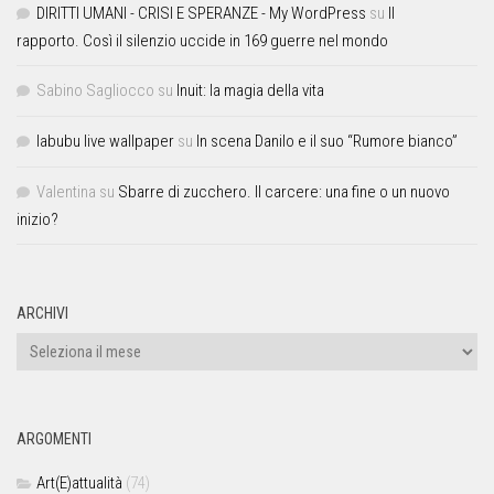
DIRITTI UMANI - CRISI E SPERANZE - My WordPress
su
Il
rapporto. Così il silenzio uccide in 169 guerre nel mondo
Sabino Sagliocco
su
Inuit: la magia della vita
labubu live wallpaper
su
In scena Danilo e il suo “Rumore bianco”
Valentina
su
Sbarre di zucchero. Il carcere: una fine o un nuovo
inizio?
ARCHIVI
ARGOMENTI
Art(E)attualità
(74)