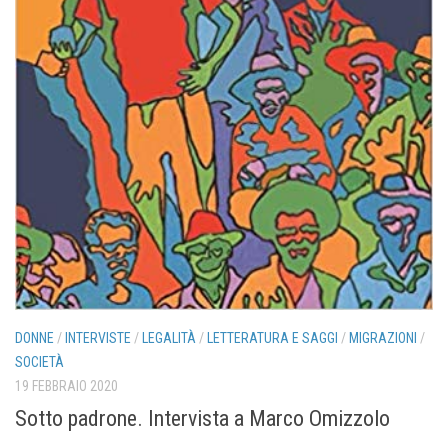
DONNE
/
INTERVISTE
/
LEGALITÀ
/
LETTERATURA E SAGGI
/
MIGRAZIONI
/
SOCIETÀ
19 FEBBRAIO 2020
Sotto padrone. Intervista a Marco Omizzolo