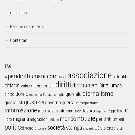
chi siamo
Perchè sostenerci
Contattaci
TAG
associazione
#peridirittiumani.com
attualità
Africa
diritti
dirittiumani
cittadini
Diritti umani
democrazia
cultura
giornalismo
donne
giornale
diritto
Europa
famiglia
economia
giustizia
guerra
giornalisti
governo
immigrazione
informazione
internazionale
lavoro
libertà
legge
istituzioni
legalità
notizie
mondo
migranti
peridirittiumani
libro
migrazioni
Milano
politica
società
stampa
vita
UE
violenza
scuola
sociale
studenti