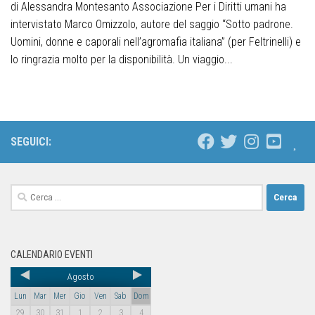
di Alessandra Montesanto Associazione Per i Diritti umani ha
intervistato Marco Omizzolo, autore del saggio “Sotto padrone.
Uomini, donne e caporali nell’agromafia italiana” (per Feltrinelli) e
lo ringrazia molto per la disponibilità. Un viaggio...
SEGUICI:
CALENDARIO EVENTI
Agosto
Lun
Mar
Mer
Gio
Ven
Sab
Dom
29
30
31
1
2
3
4