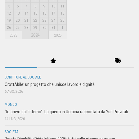
5
6
7
8
9
10
11
12
13
14
15
16
17
18
19
20
21
22
23
24
25
26
27
28
29
30
31
1
2024
2023
2025
SCRITTURE AL SOCIALE
CrottAbile: un progetto che unisce lavoro e dignità
6 AGO, 2026
MONDO
“Io arrivo dall’inferno”. La guerra in Ucraina raccontata da Yuri Previtali
14 LUG, 2026
SOCIETÀ
Parata Disability Pride Milano 2026: tutti sulla stessa carrozza