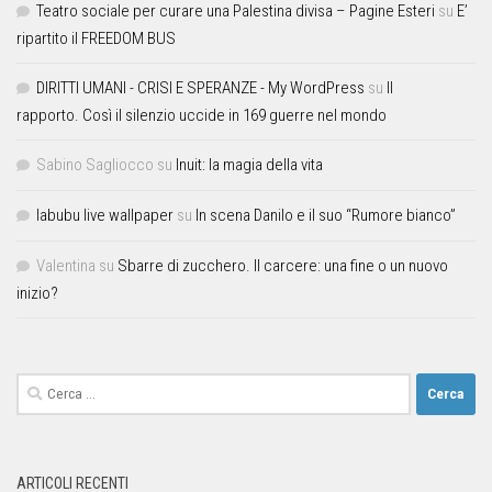
Teatro sociale per curare una Palestina divisa – Pagine Esteri
su
E’
ripartito il FREEDOM BUS
DIRITTI UMANI - CRISI E SPERANZE - My WordPress
su
Il
rapporto. Così il silenzio uccide in 169 guerre nel mondo
Sabino Sagliocco
su
Inuit: la magia della vita
labubu live wallpaper
su
In scena Danilo e il suo “Rumore bianco”
Valentina
su
Sbarre di zucchero. Il carcere: una fine o un nuovo
inizio?
ARTICOLI RECENTI