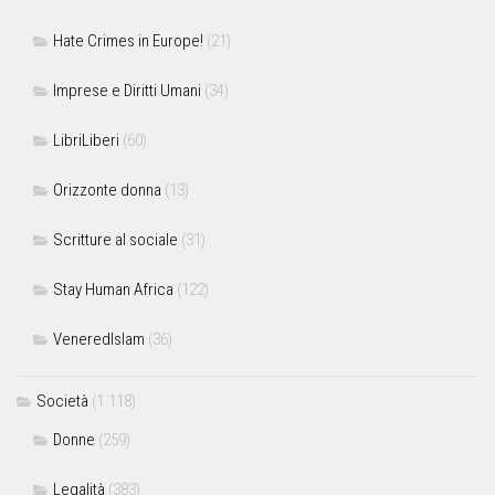
Hate Crimes in Europe!
(21)
Imprese e Diritti Umani
(34)
LibriLiberi
(60)
Orizzonte donna
(13)
Scritture al sociale
(31)
Stay Human Africa
(122)
VeneredIslam
(36)
Società
(1.118)
Donne
(259)
Legalità
(383)