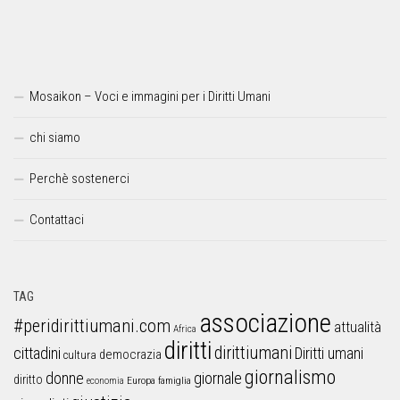
Mosaikon – Voci e immagini per i Diritti Umani
chi siamo
Perchè sostenerci
Contattaci
TAG
associazione
#peridirittiumani.com
attualità
Africa
diritti
dirittiumani
cittadini
Diritti umani
democrazia
cultura
giornalismo
donne
giornale
diritto
Europa
famiglia
economia