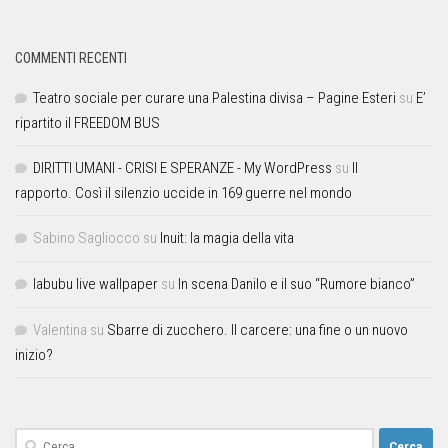
COMMENTI RECENTI
Teatro sociale per curare una Palestina divisa – Pagine Esteri
su
E’
ripartito il FREEDOM BUS
DIRITTI UMANI - CRISI E SPERANZE - My WordPress
su
Il
rapporto. Così il silenzio uccide in 169 guerre nel mondo
Sabino Sagliocco
su
Inuit: la magia della vita
labubu live wallpaper
su
In scena Danilo e il suo “Rumore bianco”
Valentina
su
Sbarre di zucchero. Il carcere: una fine o un nuovo
inizio?