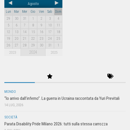
Agosto
Lun
Mar
Mer
Gio
Ven
Sab
Dom
29
30
31
1
2
3
4
5
6
7
8
9
10
11
12
13
14
15
16
17
18
19
20
21
22
23
24
25
26
27
28
29
30
31
1
2024
2023
2025
MONDO
“Io arrivo dall’inferno”. La guerra in Ucraina raccontata da Yuri Previtali
14 LUG, 2026
SOCIETÀ
Parata Disability Pride Milano 2026: tutti sulla stessa carrozza