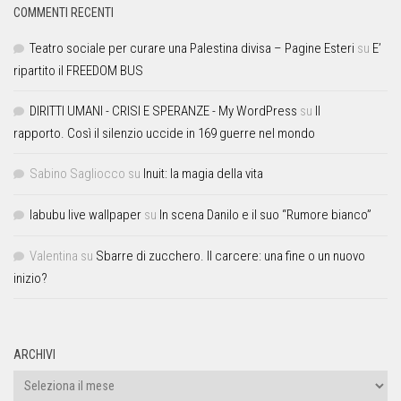
COMMENTI RECENTI
Teatro sociale per curare una Palestina divisa – Pagine Esteri
su
E’
ripartito il FREEDOM BUS
DIRITTI UMANI - CRISI E SPERANZE - My WordPress
su
Il
rapporto. Così il silenzio uccide in 169 guerre nel mondo
Sabino Sagliocco
su
Inuit: la magia della vita
labubu live wallpaper
su
In scena Danilo e il suo “Rumore bianco”
Valentina
su
Sbarre di zucchero. Il carcere: una fine o un nuovo
inizio?
ARCHIVI