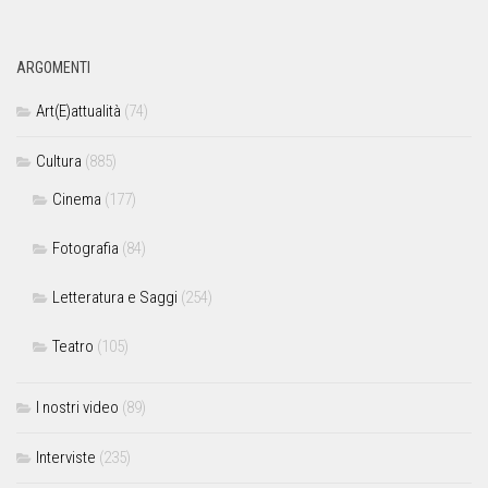
ARGOMENTI
Art(E)attualità
(74)
Cultura
(885)
Cinema
(177)
Fotografia
(84)
Letteratura e Saggi
(254)
Teatro
(105)
I nostri video
(89)
Interviste
(235)