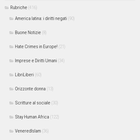
Rubriche
(416)
America latina: i diritti negati
(90)
Buone Notizie
(8)
Hate Crimes in Europe!
(21)
Imprese e Diritti Umani
(34)
LibriLiberi
(60)
Orizzonte donna
(13)
Scritture al sociale
(30)
Stay Human Africa
(122)
VeneredIslam
(36)