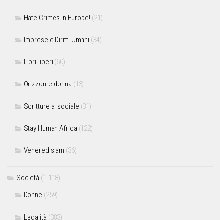
Hate Crimes in Europe!
(21)
Imprese e Diritti Umani
(34)
LibriLiberi
(60)
Orizzonte donna
(13)
Scritture al sociale
(31)
Stay Human Africa
(122)
VeneredIslam
(36)
Società
(1.118)
Donne
(259)
Legalità
(383)