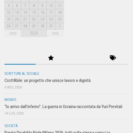
5
6
7
8
9
10
11
12
13
14
15
16
17
18
19
20
21
22
23
24
25
26
27
28
29
30
31
1
2024
2023
2025
SCRITTURE AL SOCIALE
CrottAbile: un progetto che unisce lavoro e dignità
6 AGO, 2026
MONDO
“Io arrivo dall’inferno”. La guerra in Ucraina raccontata da Yuri Previtali
14 LUG, 2026
SOCIETÀ
Parata Disability Pride Milano 2026: tutti sulla stessa carrozza