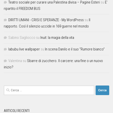
Teatro sociale per curare una Palestina divisa – Pagine Esteri
su
E’
ripartito il FREEDOM BUS
DIRITTI UMANI - CRISI E SPERANZE - My WordPress
su
Il
rapporto. Così il silenzio uccide in 169 guerre nel mondo
Sabino Sagliocco
su
Inuit: la magia della vita
labubu live wallpaper
su
In scena Danilo e il suo “Rumore bianco”
Valentina
su
Sbarre di zucchero. Il carcere: una fine o un nuovo
inizio?
ARTICOLI RECENTI