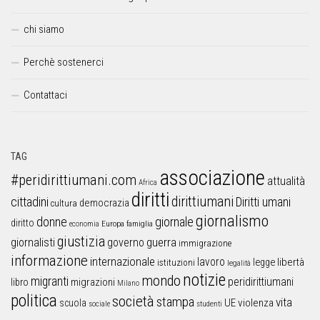
chi siamo
Perchè sostenerci
Contattaci
TAG
associazione
#peridirittiumani.com
attualità
Africa
diritti
dirittiumani
cittadini
Diritti umani
democrazia
cultura
giornalismo
donne
giornale
diritto
Europa
famiglia
economia
giustizia
guerra
giornalisti
governo
immigrazione
informazione
internazionale
lavoro
libertà
legge
istituzioni
legalità
notizie
mondo
migranti
peridirittiumani
libro
migrazioni
Milano
politica
società
stampa
vita
UE
violenza
scuola
sociale
studenti