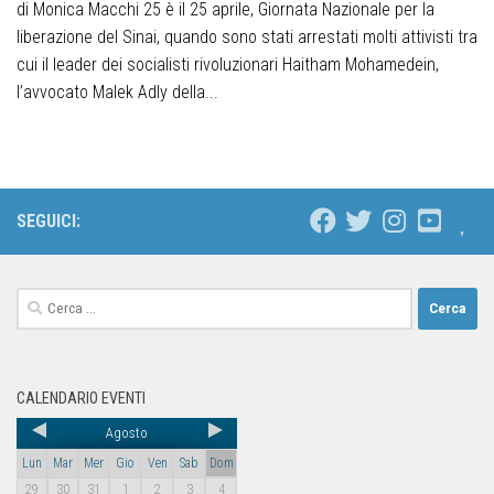
di Monica Macchi 25 è il 25 aprile, Giornata Nazionale per la
liberazione del Sinai, quando sono stati arrestati molti attivisti tra
cui il leader dei socialisti rivoluzionari Haitham Mohamedein,
l’avvocato Malek Adly della...
SEGUICI:
CALENDARIO EVENTI
Agosto
Lun
Mar
Mer
Gio
Ven
Sab
Dom
29
30
31
1
2
3
4