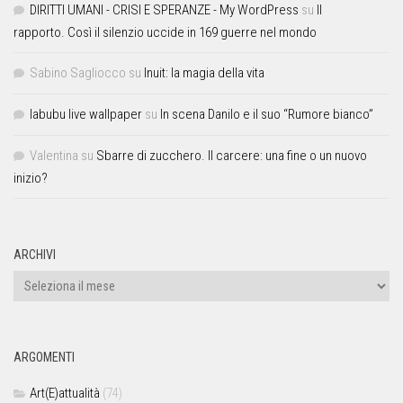
DIRITTI UMANI - CRISI E SPERANZE - My WordPress
su
Il
rapporto. Così il silenzio uccide in 169 guerre nel mondo
Sabino Sagliocco
su
Inuit: la magia della vita
labubu live wallpaper
su
In scena Danilo e il suo “Rumore bianco”
Valentina
su
Sbarre di zucchero. Il carcere: una fine o un nuovo
inizio?
ARCHIVI
ARGOMENTI
Art(E)attualità
(74)