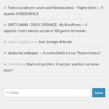
Teatro sociale per curare una Palestina divisa – Pagine Esteri
su
E’
ripartito il FREEDOM BUS
DIRITTI UMANI - CRISI E SPERANZE - My WordPress
su
Il
rapporto. Così il silenzio uccide in 169 guerre nel mondo
Sabino Sagliocco
su
Inuit: la magia della vita
labubu live wallpaper
su
In scena Danilo e il suo “Rumore bianco”
Valentina
su
Sbarre di zucchero. Il carcere: una fine o un nuovo
inizio?