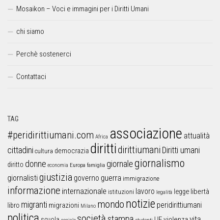
Mosaikon – Voci e immagini per i Diritti Umani
chi siamo
Perchè sostenerci
Contattaci
TAG
associazione
#peridirittiumani.com
attualità
Africa
diritti
dirittiumani
cittadini
Diritti umani
democrazia
cultura
giornalismo
donne
giornale
diritto
Europa
famiglia
economia
giustizia
guerra
giornalisti
governo
immigrazione
informazione
internazionale
lavoro
libertà
legge
istituzioni
legalità
notizie
mondo
migranti
peridirittiumani
libro
migrazioni
Milano
politica
società
stampa
vita
UE
violenza
scuola