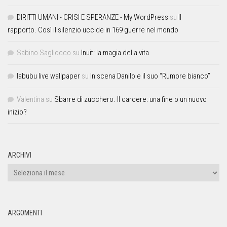
DIRITTI UMANI - CRISI E SPERANZE - My WordPress
su
Il
rapporto. Così il silenzio uccide in 169 guerre nel mondo
Sabino Sagliocco
su
Inuit: la magia della vita
labubu live wallpaper
su
In scena Danilo e il suo “Rumore bianco”
Valentina
su
Sbarre di zucchero. Il carcere: una fine o un nuovo
inizio?
ARCHIVI
ARGOMENTI