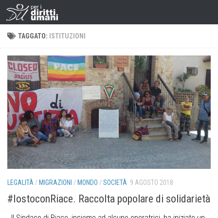
TAGGATO:
ISTITUZIONI
LEGALITÀ
/
MIGRAZIONI
/
MONDO
/
SOCIETÀ
9 AGOSTO 2018
#IostoconRiace. Raccolta popolare di solidarietà
Il Sindaco di Riace, insieme ad alcune operatrici, ha iniziato un