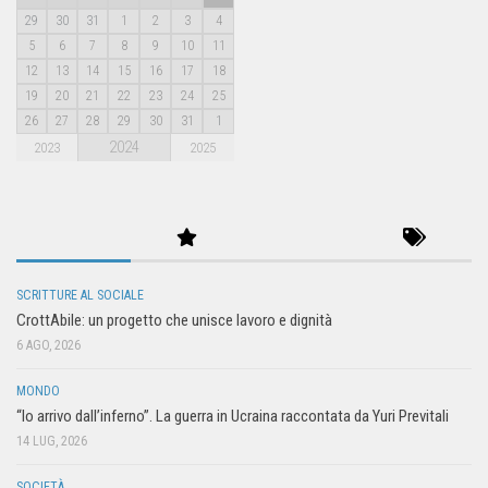
29
30
31
1
2
3
4
5
6
7
8
9
10
11
12
13
14
15
16
17
18
19
20
21
22
23
24
25
26
27
28
29
30
31
1
2024
2023
2025
SCRITTURE AL SOCIALE
CrottAbile: un progetto che unisce lavoro e dignità
6 AGO, 2026
MONDO
“Io arrivo dall’inferno”. La guerra in Ucraina raccontata da Yuri Previtali
14 LUG, 2026
SOCIETÀ