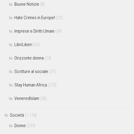
Buone Notizie
(8)
Hate Crimes in Europe!
(21)
Imprese e Diritti Umani
(34)
LibriLiberi
(60)
Orizzonte donna
(13)
Scritture al sociale
(31)
Stay Human Africa
(122)
VeneredIslam
(36)
Società
(1.118)
Donne
(259)