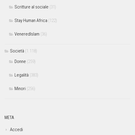
Scritture al sociale
(31)
Stay Human Africa
(122)
VeneredIslam
(36)
Società
(1.118)
Donne
(259)
Legalità
(383)
Minori
(256)
META
Accedi