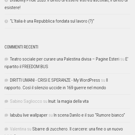
esistere!
“L’Italia è una Repubblica fondata sul lavoro (?)”
COMMENTI RECENTI
Teatro sociale per curare una Palestina divisa – Pagine Esteri
su
E’
ripartito il FREEDOM BUS
DIRITTI UMANI - CRISI E SPERANZE - My WordPress
su
Il
rapporto. Così il silenzio uccide in 169 guerre nel mondo
Sabino Sagliocco
su
Inuit: la magia della vita
labubu live wallpaper
su
In scena Danilo e il suo “Rumore bianco”
Valentina
su
Sbarre di zucchero. Il carcere: una fine o un nuovo