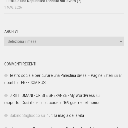
“L’Italia è una Repubblica fondata sul lavoro (?)”
1 MAG, 2026
ARCHIVI
COMMENTI RECENTI
Teatro sociale per curare una Palestina divisa – Pagine Esteri
su
E’
ripartito il FREEDOM BUS
DIRITTI UMANI - CRISI E SPERANZE - My WordPress
su
Il
rapporto. Così il silenzio uccide in 169 guerre nel mondo
Sabino Sagliocco
su
Inuit: la magia della vita