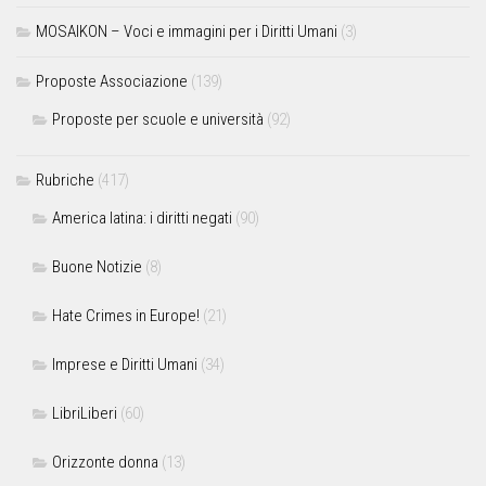
MOSAIKON – Voci e immagini per i Diritti Umani
(3)
Proposte Associazione
(139)
Proposte per scuole e università
(92)
Rubriche
(417)
America latina: i diritti negati
(90)
Buone Notizie
(8)
Hate Crimes in Europe!
(21)
Imprese e Diritti Umani
(34)
LibriLiberi
(60)
Orizzonte donna
(13)