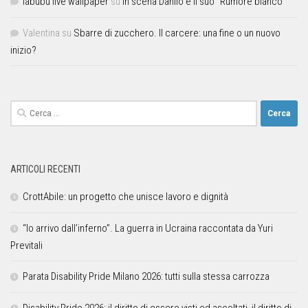
labubu live wallpaper
su
In scena Danilo e il suo “Rumore bianco”
Valentina
su
Sbarre di zucchero. Il carcere: una fine o un nuovo
inizio?
ARTICOLI RECENTI
CrottAbile: un progetto che unisce lavoro e dignità
“Io arrivo dall’inferno”. La guerra in Ucraina raccontata da Yuri
Previtali
Parata Disability Pride Milano 2026: tutti sulla stessa carrozza
Disability Pride 2026: il diritto di essere visti ed ascoltati, il diritto di