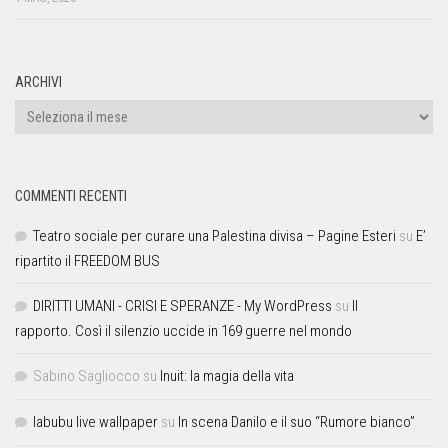
ARCHIVI
COMMENTI RECENTI
Teatro sociale per curare una Palestina divisa – Pagine Esteri
su
E’
ripartito il FREEDOM BUS
DIRITTI UMANI - CRISI E SPERANZE - My WordPress
su
Il
rapporto. Così il silenzio uccide in 169 guerre nel mondo
Sabino Sagliocco
su
Inuit: la magia della vita
labubu live wallpaper
su
In scena Danilo e il suo “Rumore bianco”