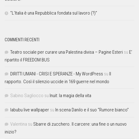
“L’Italia è una Repubblica fondata sul lavoro (?)”
COMMENTI RECENTI
Teatro sociale per curare una Palestina divisa – Pagine Esteri
su
E’
ripartito il FREEDOM BUS
DIRITTI UMANI - CRISI E SPERANZE - My WordPress
su
Il
rapporto. Così il silenzio uccide in 169 guerre nel mondo
Sabino Sagliocco
su
Inuit: la magia della vita
labubu live wallpaper
su
In scena Danilo e il suo “Rumore bianco”
Valentina
su
Sbarre di zucchero. Il carcere: una fine o un nuovo
inizio?