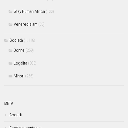
Stay Human Africa
(122)
VeneredIslam
(36)
Società
(1.118)
Donne
(259)
Legalità
(383)
Minori
(256)
META
Accedi
Feed dei contenuti