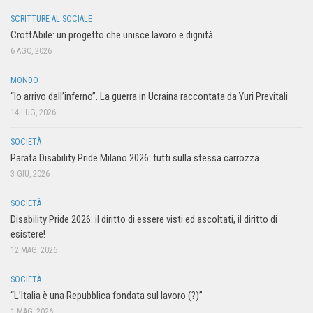
SCRITTURE AL SOCIALE
CrottAbile: un progetto che unisce lavoro e dignità
6 AGO, 2026
MONDO
“Io arrivo dall’inferno”. La guerra in Ucraina raccontata da Yuri Previtali
14 LUG, 2026
SOCIETÀ
Parata Disability Pride Milano 2026: tutti sulla stessa carrozza
3 GIU, 2026
SOCIETÀ
Disability Pride 2026: il diritto di essere visti ed ascoltati, il diritto di
esistere!
12 MAG, 2026
SOCIETÀ
“L’Italia è una Repubblica fondata sul lavoro (?)”
1 MAG, 2026