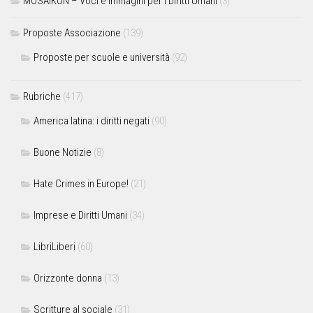
MOSAIKON – Voci e immagini per i Diritti Umani
(3)
Proposte Associazione
(139)
Proposte per scuole e università
(92)
Rubriche
(417)
America latina: i diritti negati
(90)
Buone Notizie
(8)
Hate Crimes in Europe!
(21)
Imprese e Diritti Umani
(34)
LibriLiberi
(60)
Orizzonte donna
(13)
Scritture al sociale
(31)