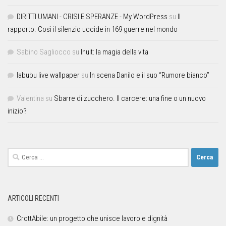
DIRITTI UMANI - CRISI E SPERANZE - My WordPress
su
Il
rapporto. Così il silenzio uccide in 169 guerre nel mondo
Sabino Sagliocco
su
Inuit: la magia della vita
labubu live wallpaper
su
In scena Danilo e il suo “Rumore bianco”
Valentina
su
Sbarre di zucchero. Il carcere: una fine o un nuovo
inizio?
ARTICOLI RECENTI
CrottAbile: un progetto che unisce lavoro e dignità