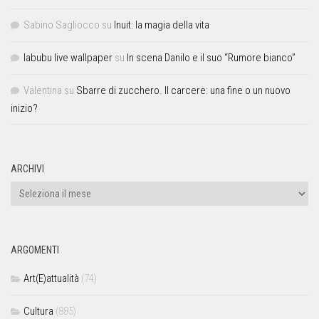
Sabino Sagliocco
su
Inuit: la magia della vita
labubu live wallpaper
su
In scena Danilo e il suo “Rumore bianco”
Valentina
su
Sbarre di zucchero. Il carcere: una fine o un nuovo
inizio?
ARCHIVI
ARGOMENTI
Art(E)attualità
(74)
Cultura
(885)