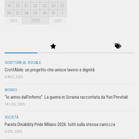
19
20
21
22
23
24
25
26
27
28
29
30
31
1
2024
2023
2025
SCRITTURE AL SOCIALE
CrottAbile: un progetto che unisce lavoro e dignità
6 AGO, 2026
MONDO
“Io arrivo dall’inferno”. La guerra in Ucraina raccontata da Yuri Previtali
14 LUG, 2026
SOCIETÀ
Parata Disability Pride Milano 2026: tutti sulla stessa carrozza
3 GIU, 2026