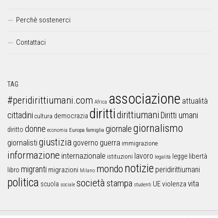
Perchè sostenerci
Contattaci
TAG
associazione
#peridirittiumani.com
attualità
Africa
diritti
dirittiumani
cittadini
Diritti umani
democrazia
cultura
giornalismo
donne
giornale
diritto
Europa
famiglia
economia
giustizia
guerra
giornalisti
governo
immigrazione
informazione
internazionale
lavoro
libertà
legge
istituzioni
legalità
notizie
mondo
migranti
peridirittiumani
libro
migrazioni
Milano
politica
società
stampa
vita
UE
violenza
scuola
sociale
studenti