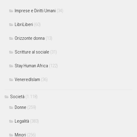
Imprese e Diritti Umani
(34)
LibriLiberi
(60)
Orizzonte donna
(13)
Scritture al sociale
(31)
Stay Human Africa
(122)
VeneredIslam
(36)
Società
(1.118)
Donne
(259)
Legalità
(383)
Minori
(256)