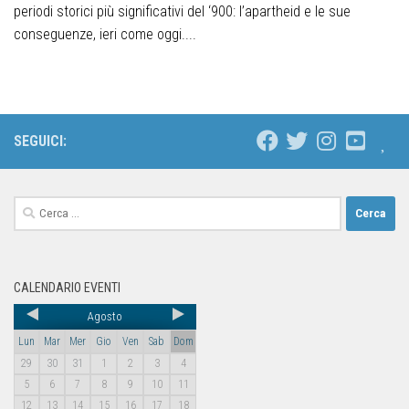
periodi storici più significativi del ‘900: l’apartheid e le sue
conseguenze, ieri come oggi....
SEGUICI:
CALENDARIO EVENTI
Agosto
Lun
Mar
Mer
Gio
Ven
Sab
Dom
29
30
31
1
2
3
4
5
6
7
8
9
10
11
12
13
14
15
16
17
18