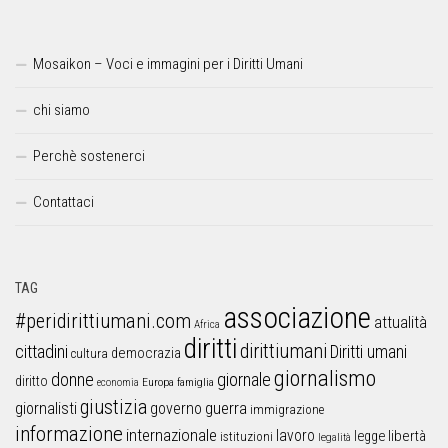
Mosaikon – Voci e immagini per i Diritti Umani
chi siamo
Perchè sostenerci
Contattaci
TAG
associazione
#peridirittiumani.com
attualità
Africa
diritti
dirittiumani
cittadini
Diritti umani
democrazia
cultura
giornalismo
donne
giornale
diritto
Europa
famiglia
economia
giustizia
guerra
giornalisti
governo
immigrazione
informazione
internazionale
lavoro
libertà
legge
istituzioni
legalità