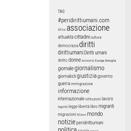
TAG
#peridirittiumani.com
associazione
Africa
cittadini
attualità
cultura
diritti
democrazia
dirittiumani
Diritti umani
donne
diritto
Europa
famiglia
economia
giornalismo
giornale
giustizia
giornalisti
governo
guerra
immigrazione
informazione
internazionale
lavoro
istituzioni
migranti
libertà
libro
legge
legalità
mondo
migrazioni
Milano
notizie
peridirittiumani
politica
scuola