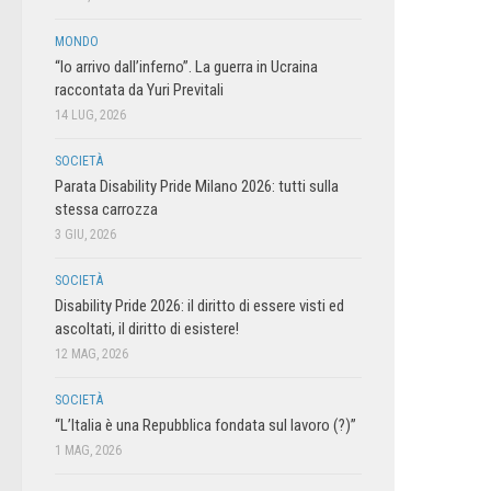
MONDO
“Io arrivo dall’inferno”. La guerra in Ucraina
raccontata da Yuri Previtali
14 LUG, 2026
SOCIETÀ
Parata Disability Pride Milano 2026: tutti sulla
stessa carrozza
3 GIU, 2026
SOCIETÀ
Disability Pride 2026: il diritto di essere visti ed
ascoltati, il diritto di esistere!
12 MAG, 2026
SOCIETÀ
“L’Italia è una Repubblica fondata sul lavoro (?)”
1 MAG, 2026