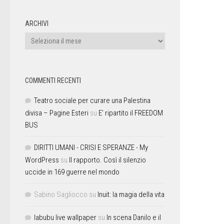
ARCHIVI
COMMENTI RECENTI
Teatro sociale per curare una Palestina
divisa – Pagine Esteri
su
E’ ripartito il FREEDOM
BUS
DIRITTI UMANI - CRISI E SPERANZE - My
WordPress
su
Il rapporto. Così il silenzio
uccide in 169 guerre nel mondo
Sabino Sagliocco
su
Inuit: la magia della vita
labubu live wallpaper
su
In scena Danilo e il