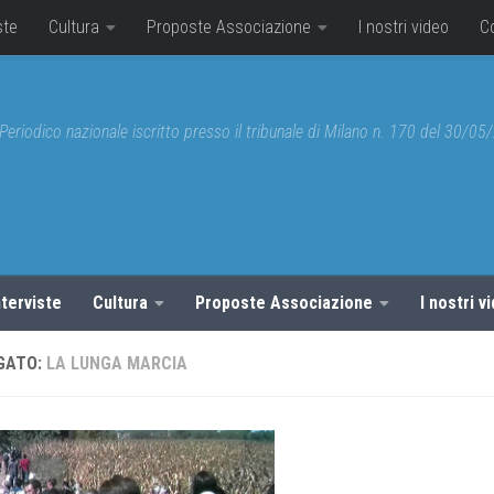
ste
Cultura
Proposte Associazione
I nostri video
C
Periodico nazionale iscritto presso il tribunale di Milano n. 170 del 30/0
nterviste
Cultura
Proposte Associazione
I nostri v
GATO:
LA LUNGA MARCIA