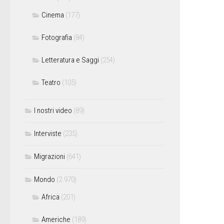
Cinema
(177)
Fotografia
(84)
Letteratura e Saggi
(254)
Teatro
(105)
I nostri video
(89)
Interviste
(235)
Migrazioni
(641)
Mondo
(2.970)
Africa
(201)
Americhe
(189)