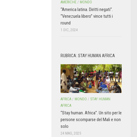
AMERICHE
/
MONDO
“America latina. Diritti negati”.
“Venezuela libero” vince tutti i
round
1 DIC, 2024
RUBRICA: STAY HUMAN AFRICA
AFRICA
/
MONDO
/
STAY HUMAN
AFRICA
“Stay human. Africa”. Un sito per le
persone scomparse del Mali e non
solo
24 MAG, 2025