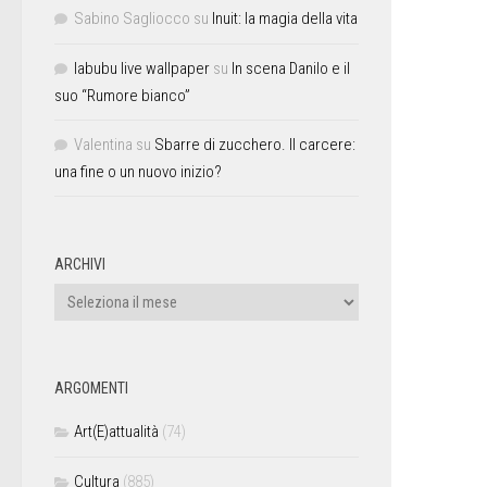
Sabino Sagliocco
su
Inuit: la magia della vita
labubu live wallpaper
su
In scena Danilo e il
suo “Rumore bianco”
Valentina
su
Sbarre di zucchero. Il carcere:
una fine o un nuovo inizio?
ARCHIVI
ARGOMENTI
Art(E)attualità
(74)
Cultura
(885)