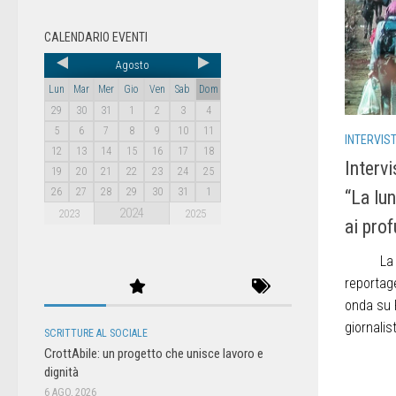
CALENDARIO EVENTI
Agosto
Lun
Mar
Mer
Gio
Ven
Sab
Dom
29
30
31
1
2
3
4
5
6
7
8
9
10
11
INTERVIS
12
13
14
15
16
17
18
Interv
19
20
21
22
23
24
25
26
27
28
29
30
31
1
“La lun
2024
2023
2025
ai prof
La lunga
reportag
onda su 
giornali
SCRITTURE AL SOCIALE
CrottAbile: un progetto che unisce lavoro e
dignità
6 AGO, 2026