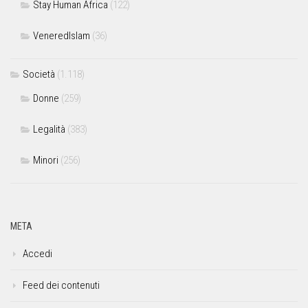
Stay Human Africa
(122)
VeneredIslam
(36)
Società
(1.118)
Donne
(259)
Legalità
(383)
Minori
(256)
META
Accedi
Feed dei contenuti