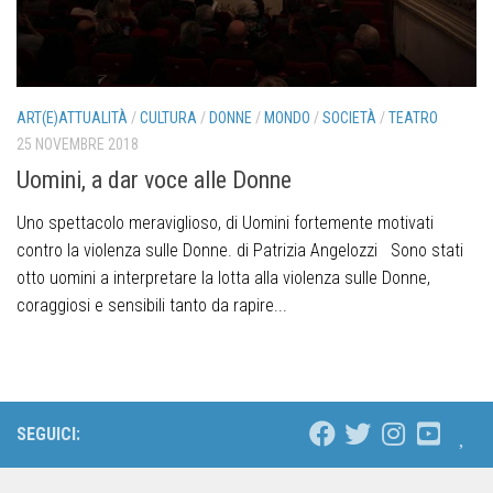
ART(E)ATTUALITÀ
/
CULTURA
/
DONNE
/
MONDO
/
SOCIETÀ
/
TEATRO
25 NOVEMBRE 2018
Uomini, a dar voce alle Donne
Uno spettacolo meraviglioso, di Uomini fortemente motivati
contro la violenza sulle Donne. di Patrizia Angelozzi Sono stati
otto uomini a interpretare la lotta alla violenza sulle Donne,
coraggiosi e sensibili tanto da rapire...
SEGUICI: