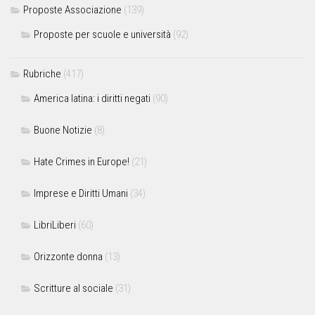
Proposte Associazione
(139)
Proposte per scuole e università
(92)
Rubriche
(417)
America latina: i diritti negati
(90)
Buone Notizie
(8)
Hate Crimes in Europe!
(21)
Imprese e Diritti Umani
(34)
LibriLiberi
(60)
Orizzonte donna
(13)
Scritture al sociale
(31)