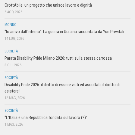
CrottAbile: un progetto che unisce lavoro e dignità
6 AGO, 2026
MONDO
“Io arrivo dall’inferno”. La guerra in Ucraina raccontata da Yuri Previtali
14 LUG, 2026
SOCIETÀ
Parata Disability Pride Milano 2026: tutti sulla stessa carrozza
3 GIU, 2026
SOCIETÀ
Disability Pride 2026: il diritto di essere visti ed ascoltati, il diritto di
esistere!
12 MAG, 2026
SOCIETÀ
“L’Italia è una Repubblica fondata sul lavoro (?)”
1 MAG, 2026