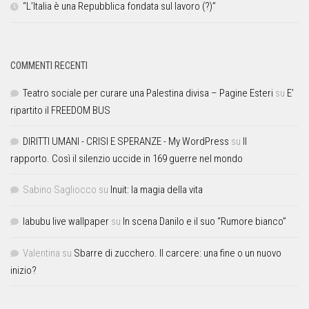
“L’Italia è una Repubblica fondata sul lavoro (?)”
COMMENTI RECENTI
Teatro sociale per curare una Palestina divisa – Pagine Esteri
su
E’
ripartito il FREEDOM BUS
DIRITTI UMANI - CRISI E SPERANZE - My WordPress
su
Il
rapporto. Così il silenzio uccide in 169 guerre nel mondo
Sabino Sagliocco
su
Inuit: la magia della vita
labubu live wallpaper
su
In scena Danilo e il suo “Rumore bianco”
Valentina
su
Sbarre di zucchero. Il carcere: una fine o un nuovo
inizio?