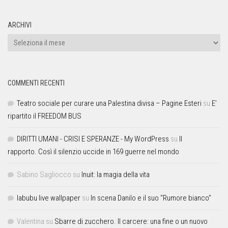
ARCHIVI
COMMENTI RECENTI
Teatro sociale per curare una Palestina divisa – Pagine Esteri
su
E’
ripartito il FREEDOM BUS
DIRITTI UMANI - CRISI E SPERANZE - My WordPress
su
Il
rapporto. Così il silenzio uccide in 169 guerre nel mondo
Sabino Sagliocco
su
Inuit: la magia della vita
labubu live wallpaper
su
In scena Danilo e il suo “Rumore bianco”
Valentina
su
Sbarre di zucchero. Il carcere: una fine o un nuovo