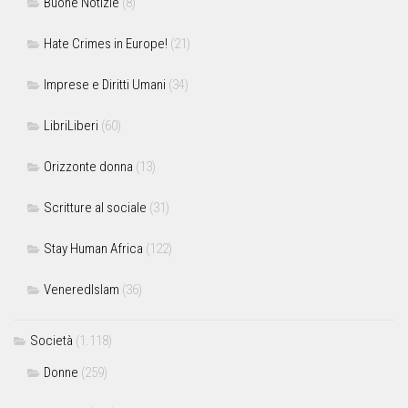
Buone Notizie
(8)
Hate Crimes in Europe!
(21)
Imprese e Diritti Umani
(34)
LibriLiberi
(60)
Orizzonte donna
(13)
Scritture al sociale
(31)
Stay Human Africa
(122)
VeneredIslam
(36)
Società
(1.118)
Donne
(259)