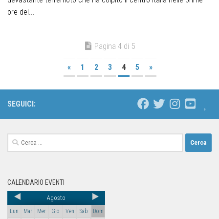
ore del...
Pagina 4 di 5
«
1
2
3
4
5
»
SEGUICI:
CALENDARIO EVENTI
Agosto
Lun
Mar
Mer
Gio
Ven
Sab
Dom