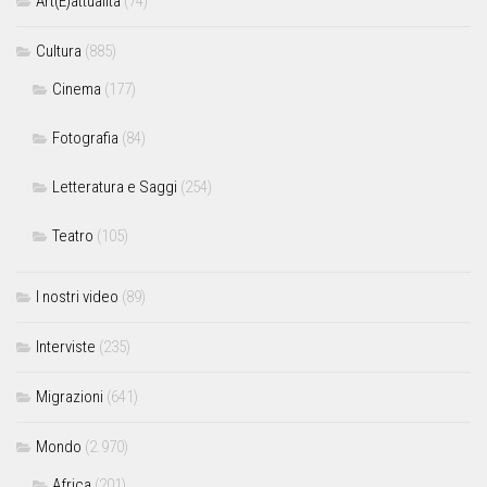
Art(E)attualità
(74)
Cultura
(885)
Cinema
(177)
Fotografia
(84)
Letteratura e Saggi
(254)
Teatro
(105)
I nostri video
(89)
Interviste
(235)
Migrazioni
(641)
Mondo
(2.970)
Africa
(201)