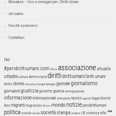
Mosaikon – Voci e immagini per i Diritti Umani
chi siamo
Perchè sostenerci
Contattaci
TAG
associazione
#peridirittiumani.com
attualità
Africa
diritti
dirittiumani
cittadini
Diritti umani
democrazia
cultura
giornalismo
donne
giornale
diritto
Europa
famiglia
economia
giustizia
guerra
giornalisti
governo
immigrazione
informazione
internazionale
lavoro
libertà
legge
istituzioni
legalità
notizie
mondo
migranti
peridirittiumani
libro
migrazioni
Milano
politica
società
stampa
vita
UE
violenza
scuola
sociale
studenti