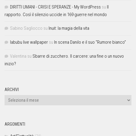
DIRITTI UMANI - CRISI E SPERANZE - My WordPress
su
Il
rapporto. Così il silenzio uccide in 169 guerre nel mondo
Sabino Sagliocco
su
Inuit: la magia della vita
labubu live wallpaper
su
In scena Danilo e il suo “Rumore bianco”
Valentina
su
Sbarre di zucchero. Il carcere: una fine o un nuovo
inizio?
ARCHIVI
ARGOMENTI