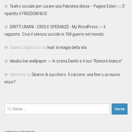
Teatro sociale per curare una Palestina divisa – Pagine Esteri
su
E’
ripartito il FREEDOM BUS
DIRITTI UMANI - CRISI E SPERANZE - My WordPress
su
Il
rapporto. Così il silenzio uccide in 169 guerre nel mondo
Sabino Sagliocco
su
Inuit: la magia della vita
labubu live wallpaper
su
In scena Danilo e il suo “Rumore bianco”
Valentina
su
Sbarre di zucchero. Il carcere: una fine o un nuovo
inizio?