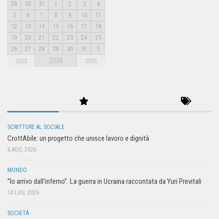
29
30
31
1
2
3
4
5
6
7
8
9
10
11
12
13
14
15
16
17
18
19
20
21
22
23
24
25
26
27
28
29
30
31
1
2024
2023
2025
SCRITTURE AL SOCIALE
CrottAbile: un progetto che unisce lavoro e dignità
6 AGO, 2026
MONDO
“Io arrivo dall’inferno”. La guerra in Ucraina raccontata da Yuri Previtali
14 LUG, 2026
SOCIETÀ