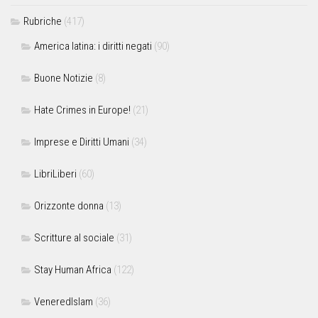
Rubriche
(417)
America latina: i diritti negati
(90)
Buone Notizie
(8)
Hate Crimes in Europe!
(21)
Imprese e Diritti Umani
(34)
LibriLiberi
(60)
Orizzonte donna
(13)
Scritture al sociale
(31)
Stay Human Africa
(122)
VeneredIslam
(36)