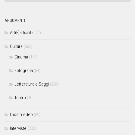
ARGOMENTI
Art(E)attualità
(74)
Cultura
(885)
Cinema
(177)
Fotografia
(84)
Letteratura e Saggi
(254)
Teatro
(105)
I nostri video
(89)
Interviste
(235)