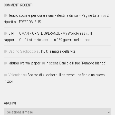
COMMENTI RECENTI
Teatro sociale per curare una Palestina divisa – Pagine Esteri
su
E’
ripartito il FREEDOM BUS
DIRITTI UMANI - CRISI E SPERANZE - My WordPress
su
Il
rapporto. Così il silenzio uccide in 169 guerre nel mondo
Sabino Sagliocco
su
Inuit: la magia della vita
labubu live wallpaper
su
In scena Danilo e il suo “Rumore bianco”
Valentina
su
Sbarre di zucchero. Il carcere: una fine o un nuovo
inizio?
ARCHIVI