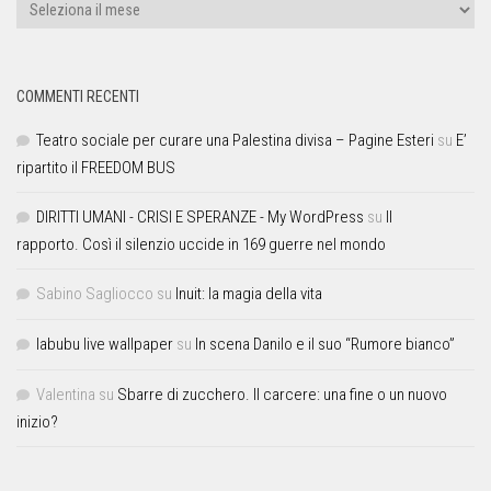
COMMENTI RECENTI
Teatro sociale per curare una Palestina divisa – Pagine Esteri
su
E’
ripartito il FREEDOM BUS
DIRITTI UMANI - CRISI E SPERANZE - My WordPress
su
Il
rapporto. Così il silenzio uccide in 169 guerre nel mondo
Sabino Sagliocco
su
Inuit: la magia della vita
labubu live wallpaper
su
In scena Danilo e il suo “Rumore bianco”
Valentina
su
Sbarre di zucchero. Il carcere: una fine o un nuovo
inizio?