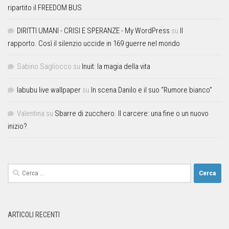
ripartito il FREEDOM BUS
DIRITTI UMANI - CRISI E SPERANZE - My WordPress
su
Il
rapporto. Così il silenzio uccide in 169 guerre nel mondo
Sabino Sagliocco
su
Inuit: la magia della vita
labubu live wallpaper
su
In scena Danilo e il suo “Rumore bianco”
Valentina
su
Sbarre di zucchero. Il carcere: una fine o un nuovo
inizio?
ARTICOLI RECENTI