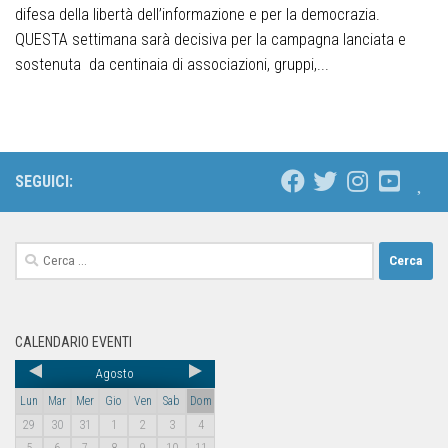
difesa della libertà dell’informazione e per la democrazia.
QUESTA settimana sarà decisiva per la campagna lanciata e
sostenuta da centinaia di associazioni, gruppi,...
SEGUICI:
CALENDARIO EVENTI
Agosto
Lun
Mar
Mer
Gio
Ven
Sab
Dom
29
30
31
1
2
3
4
5
6
7
8
9
10
11