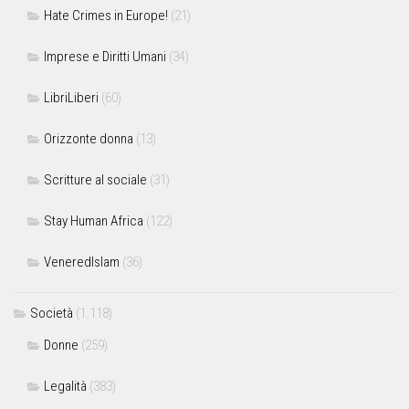
Hate Crimes in Europe!
(21)
Imprese e Diritti Umani
(34)
LibriLiberi
(60)
Orizzonte donna
(13)
Scritture al sociale
(31)
Stay Human Africa
(122)
VeneredIslam
(36)
Società
(1.118)
Donne
(259)
Legalità
(383)