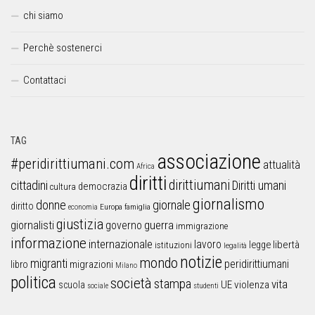
chi siamo
Perchè sostenerci
Contattaci
TAG
associazione
#peridirittiumani.com
attualità
Africa
diritti
dirittiumani
cittadini
Diritti umani
democrazia
cultura
giornalismo
donne
giornale
diritto
Europa
famiglia
economia
giustizia
guerra
giornalisti
governo
immigrazione
informazione
internazionale
lavoro
libertà
legge
istituzioni
legalità
notizie
mondo
migranti
peridirittiumani
libro
migrazioni
Milano
politica
società
stampa
vita
UE
violenza
scuola
sociale
studenti