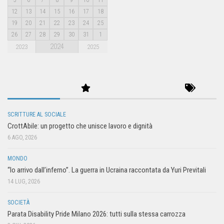
12
13
14
15
16
17
18
19
20
21
22
23
24
25
26
27
28
29
30
31
1
2024
2023
2025
SCRITTURE AL SOCIALE
CrottAbile: un progetto che unisce lavoro e dignità
6 AGO, 2026
MONDO
“Io arrivo dall’inferno”. La guerra in Ucraina raccontata da Yuri Previtali
14 LUG, 2026
SOCIETÀ
Parata Disability Pride Milano 2026: tutti sulla stessa carrozza