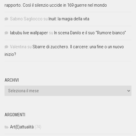
rapporto. Così il silenzio uccide in 169 guerre nel mondo
Sabino Sagliocco
su
Inuit: la magia della vita
labubu live wallpaper
su
In scena Danilo e il suo “Rumore bianco”
Valentina
su
Sbarre di zucchero. Il carcere: una fine o un nuovo
inizio?
ARCHIVI
ARGOMENTI
Art(E)attualità
(74)