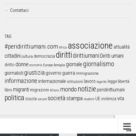
Contattaci
TAG
associazione
#peridirittiumani.com
attualità
Africa
diritti
dirittiumani
cittadini
Diritti umani
democrazia
cultura
giornalismo
donne
giornale
diritto
Europa
famiglia
economia
giustizia
guerra
giornalisti
governo
immigrazione
informazione
internazionale
lavoro
libertà
legge
istituzioni
legalità
notizie
mondo
migranti
peridirittiumani
libro
migrazioni
Milano
politica
società
stampa
vita
UE
violenza
scuola
sociale
studenti