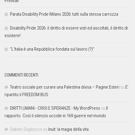
Previtali
Parata Disability Pride Milano 2026: tutti sulla stessa carrozza
Disability Pride 2026: il diritto di essere visti ed ascoltati, il diritto di
esistere!
“L’Italia è una Repubblica fondata sul lavoro (?)”
COMMENTI RECENTI
Teatro sociale per curare una Palestina divisa – Pagine Esteri
su
E’
ripartito il FREEDOM BUS
DIRITTI UMANI - CRISI E SPERANZE - My WordPress
su
Il
rapporto. Così il silenzio uccide in 169 guerre nel mondo
Sabino Sagliocco
su
Inuit: la magia della vita