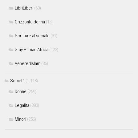
LibriLiberi
(60)
Orizzonte donna
(13)
Scritture al sociale
(31)
Stay Human Africa
(122)
VeneredIslam
(36)
Società
(1.118)
Donne
(259)
Legalità
(383)
Minori
(256)