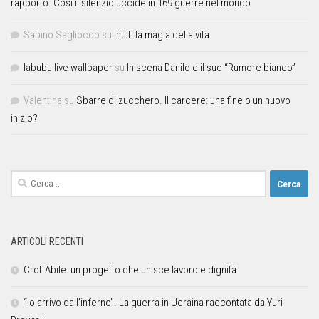
rapporto. Così il silenzio uccide in 169 guerre nel mondo
Sabino Sagliocco
su
Inuit: la magia della vita
labubu live wallpaper
su
In scena Danilo e il suo “Rumore bianco”
Valentina
su
Sbarre di zucchero. Il carcere: una fine o un nuovo
inizio?
ARTICOLI RECENTI
CrottAbile: un progetto che unisce lavoro e dignità
“Io arrivo dall’inferno”. La guerra in Ucraina raccontata da Yuri