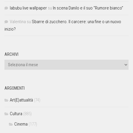
labubu live wallpaper
su
In scena Danilo e il suo “Rumore bianco”
Valentina
su
Sbarre di zucchero. Il carcere: una fine o un nuovo
inizio?
ARCHIVI
ARGOMENTI
Art(E)attualità
(74)
Cultura
(885)
Cinema
(177)