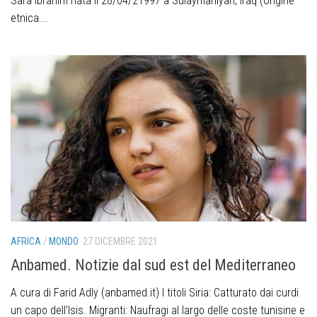
Sara Ibrahim nata il 28/04/21997 a Sulaymaniyah, Iraq (Origine
etnica...
AFRICA
/
MONDO
27 DICEMBRE 2021
Anbamed. Notizie dal sud est del Mediterraneo
A cura di Farid Adly (anbamed.it) I titoli Siria: Catturato dai curdi
un capo dell’Isis. Migranti: Naufragi al largo delle coste tunisine e