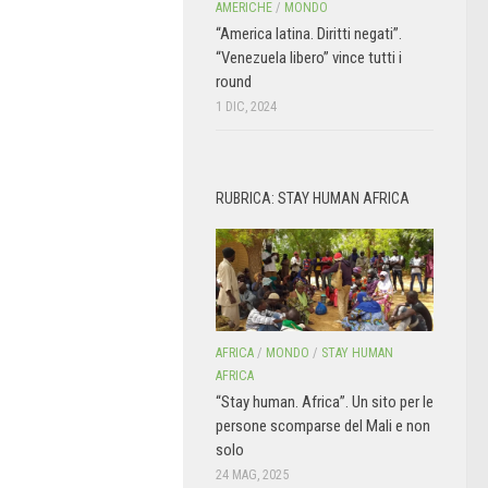
AMERICHE
/
MONDO
“America latina. Diritti negati”.
“Venezuela libero” vince tutti i
round
1 DIC, 2024
RUBRICA: STAY HUMAN AFRICA
AFRICA
/
MONDO
/
STAY HUMAN
AFRICA
“Stay human. Africa”. Un sito per le
persone scomparse del Mali e non
solo
24 MAG, 2025