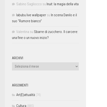
Sabino Sagliocco
su
Inuit: la magia della vita
labubu live wallpaper
su
In scena Danilo e il
suo “Rumore bianco”
Valentina
su
Sbarre di zucchero. Il carcere:
una fine o un nuovo inizio?
ARCHIVI
ARGOMENTI
Art(E)attualità
(74)
Cultura
(885)