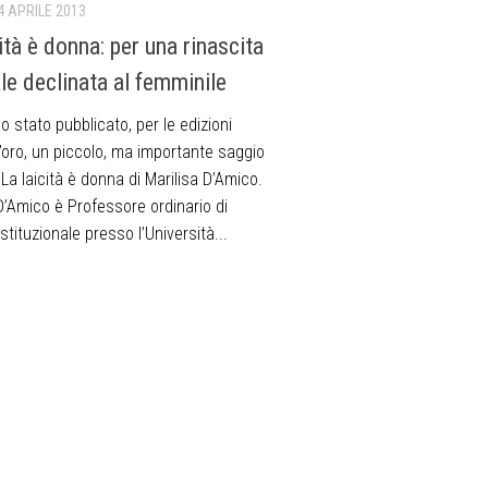
4 APRILE 2013
ità è donna: per una rinascita
ale declinata al femminile
o stato pubblicato, per le edizioni
’oro, un piccolo, ma importante saggio
o La laicità è donna di Marilisa D’Amico.
D’Amico è Professore ordinario di
ostituzionale presso l’Università...