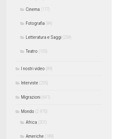
Cinema
(177)
Fotografia
(84)
Letteratura e Saggi
(254)
Teatro
(105)
I nostri video
(89)
Interviste
(235)
Migrazioni
(641)
Mondo
(2.970)
Africa
(201)
Americhe
(189)