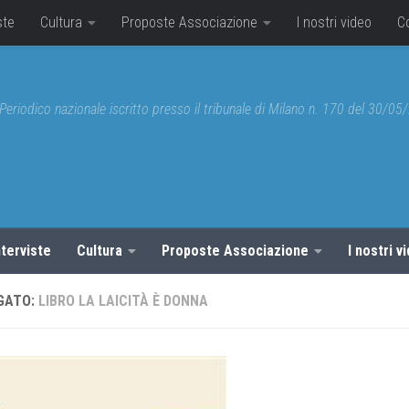
ste
Cultura
Proposte Associazione
I nostri video
C
Periodico nazionale iscritto presso il tribunale di Milano n. 170 del 30/0
nterviste
Cultura
Proposte Associazione
I nostri v
GATO:
LIBRO LA LAICITÀ È DONNA