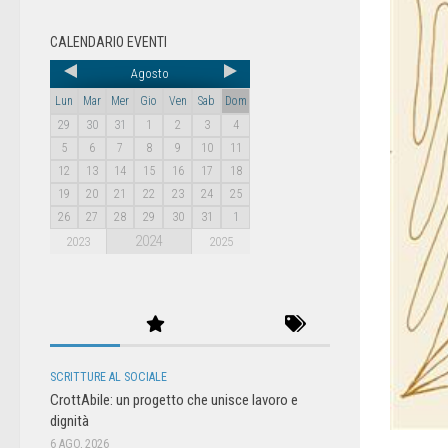
CALENDARIO EVENTI
Agosto
Lun
Mar
Mer
Gio
Ven
Sab
Dom
29
30
31
1
2
3
4
5
6
7
8
9
10
11
12
13
14
15
16
17
18
19
20
21
22
23
24
25
26
27
28
29
30
31
1
2024
2023
2025
SCRITTURE AL SOCIALE
CrottAbile: un progetto che unisce lavoro e
dignità
6 AGO, 2026