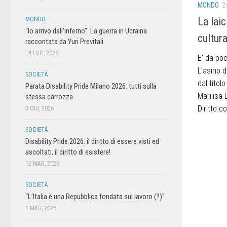
MONDO
2
La laic
MONDO
“Io arrivo dall’inferno”. La guerra in Ucraina
cultur
raccontata da Yuri Previtali
14 LUG, 2026
E’ da poc
L’asino d
SOCIETÀ
dal titol
Parata Disability Pride Milano 2026: tutti sulla
Marilisa 
stessa carrozza
Diritto c
3 GIU, 2026
SOCIETÀ
Disability Pride 2026: il diritto di essere visti ed
ascoltati, il diritto di esistere!
12 MAG, 2026
SOCIETÀ
“L’Italia è una Repubblica fondata sul lavoro (?)”
1 MAG, 2026