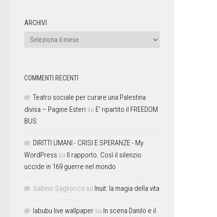
ARCHIVI
COMMENTI RECENTI
Teatro sociale per curare una Palestina
divisa – Pagine Esteri
su
E’ ripartito il FREEDOM
BUS
DIRITTI UMANI - CRISI E SPERANZE - My
WordPress
su
Il rapporto. Così il silenzio
uccide in 169 guerre nel mondo
Sabino Sagliocco
su
Inuit: la magia della vita
labubu live wallpaper
su
In scena Danilo e il