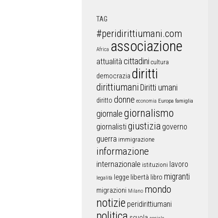
TAG
#peridirittiumani.com
associazione
Africa
cittadini
attualità
cultura
diritti
democrazia
dirittiumani
Diritti umani
donne
diritto
Europa
famiglia
economia
giornalismo
giornale
giustizia
giornalisti
governo
guerra
immigrazione
informazione
internazionale
lavoro
istituzioni
migranti
libertà
libro
legge
legalità
mondo
migrazioni
Milano
notizie
peridirittiumani
politica
scuola