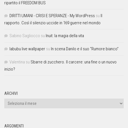
ripartito il FREEDOM BUS
DIRITTI UMANI - CRISI E SPERANZE - My WordPress
su
Il
rapporto. Così il silenzio uccide in 169 guerre nel mondo
Sabino Sagliocco
su
Inuit: la magia della vita
labubu live wallpaper
su
In scena Danilo e il suo “Rumore bianco”
Valentina
su
Sbarre di zucchero. Il carcere: una fine o un nuovo
inizio?
ARCHIVI
ARGOMENTI