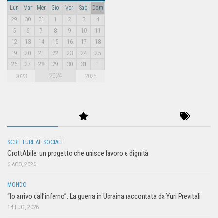
Lun
Mar
Mer
Gio
Ven
Sab
Dom
29
30
31
1
2
3
4
5
6
7
8
9
10
11
12
13
14
15
16
17
18
19
20
21
22
23
24
25
26
27
28
29
30
31
1
2024
2023
2025
SCRITTURE AL SOCIALE
CrottAbile: un progetto che unisce lavoro e dignità
6 AGO, 2026
MONDO
“Io arrivo dall’inferno”. La guerra in Ucraina raccontata da Yuri Previtali
14 LUG, 2026