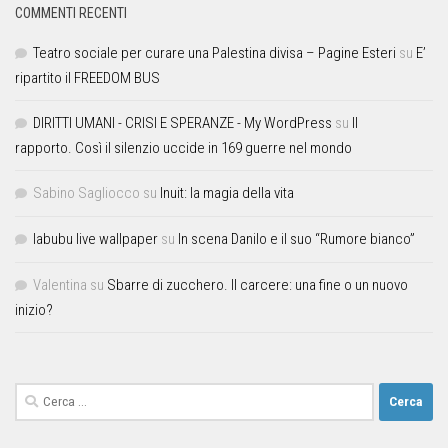
COMMENTI RECENTI
Teatro sociale per curare una Palestina divisa – Pagine Esteri
su
E’
ripartito il FREEDOM BUS
DIRITTI UMANI - CRISI E SPERANZE - My WordPress
su
Il
rapporto. Così il silenzio uccide in 169 guerre nel mondo
Sabino Sagliocco
su
Inuit: la magia della vita
labubu live wallpaper
su
In scena Danilo e il suo “Rumore bianco”
Valentina
su
Sbarre di zucchero. Il carcere: una fine o un nuovo
inizio?