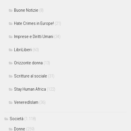
Buone Notizie
(8)
Hate Crimes in Europe!
(21)
Imprese e Diritti Umani
(34)
LibriLiberi
(60)
Orizzonte donna
(13)
Scritture al sociale
(31)
Stay Human Africa
(122)
VeneredIslam
(36)
Società
(1.118)
Donne
(259)