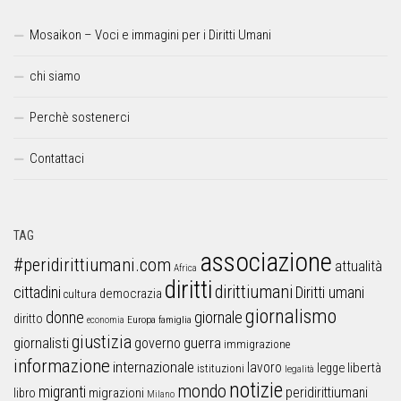
Mosaikon – Voci e immagini per i Diritti Umani
chi siamo
Perchè sostenerci
Contattaci
TAG
associazione
#peridirittiumani.com
attualità
Africa
diritti
dirittiumani
cittadini
Diritti umani
democrazia
cultura
giornalismo
donne
giornale
diritto
Europa
famiglia
economia
giustizia
guerra
giornalisti
governo
immigrazione
informazione
internazionale
lavoro
libertà
legge
istituzioni
legalità
notizie
mondo
migranti
peridirittiumani
libro
migrazioni
Milano