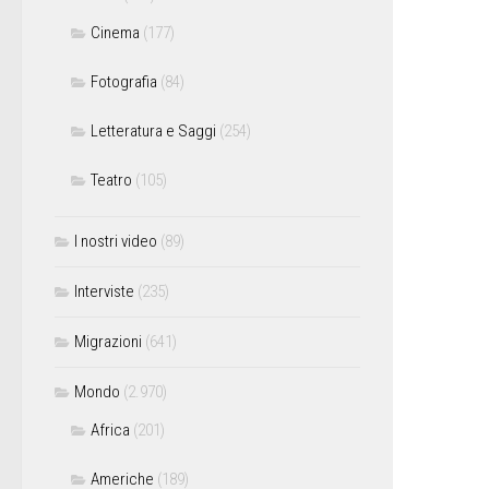
Cinema
(177)
Fotografia
(84)
Letteratura e Saggi
(254)
Teatro
(105)
I nostri video
(89)
Interviste
(235)
Migrazioni
(641)
Mondo
(2.970)
Africa
(201)
Americhe
(189)