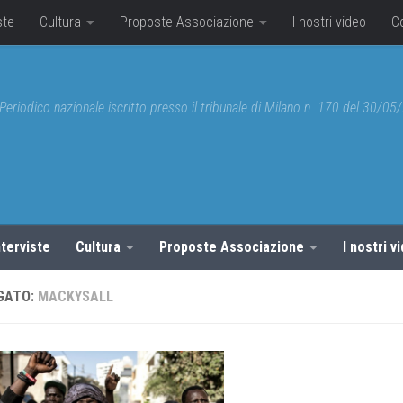
ste
Cultura
Proposte Associazione
I nostri video
C
Periodico nazionale iscritto presso il tribunale di Milano n. 170 del 30/0
nterviste
Cultura
Proposte Associazione
I nostri v
GATO:
MACKYSALL