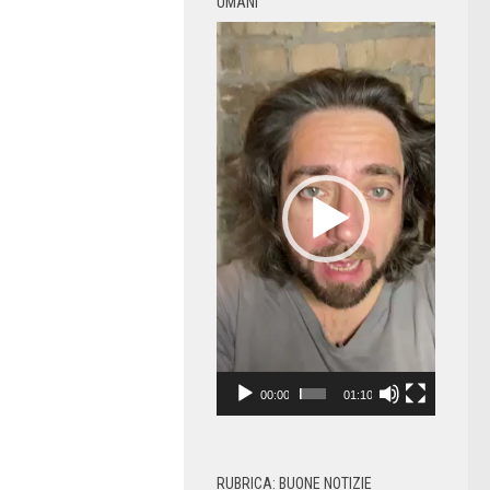
UMANI
Video
Player
00:00
01:10
RUBRICA: BUONE NOTIZIE