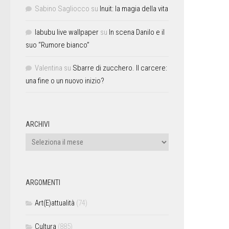
Sabino Sagliocco
su
Inuit: la magia della vita
labubu live wallpaper
su
In scena Danilo e il
suo “Rumore bianco”
Valentina
su
Sbarre di zucchero. Il carcere:
una fine o un nuovo inizio?
ARCHIVI
ARGOMENTI
Art(E)attualità
(74)
Cultura
(885)