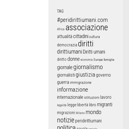
TAG
#peridirittiumani.com
associazione
Africa
cittadini
attualità
cultura
diritti
democrazia
dirittiumani
Diritti umani
donne
diritto
Europa
famiglia
economia
giornalismo
giornale
giustizia
giornalisti
governo
guerra
immigrazione
informazione
internazionale
lavoro
istituzioni
migranti
libertà
libro
legge
legalità
mondo
migrazioni
Milano
notizie
peridirittiumani
politica
scuola