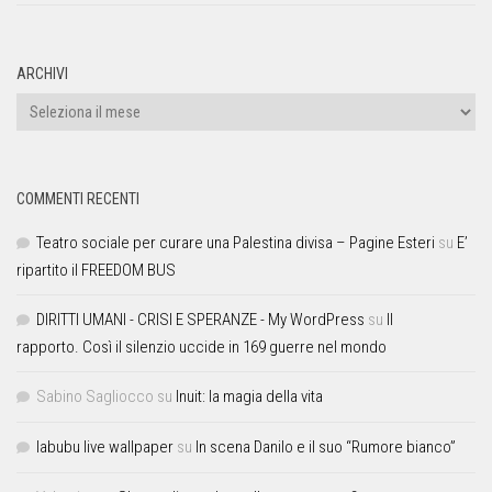
ARCHIVI
COMMENTI RECENTI
Teatro sociale per curare una Palestina divisa – Pagine Esteri
su
E’
ripartito il FREEDOM BUS
DIRITTI UMANI - CRISI E SPERANZE - My WordPress
su
Il
rapporto. Così il silenzio uccide in 169 guerre nel mondo
Sabino Sagliocco
su
Inuit: la magia della vita
labubu live wallpaper
su
In scena Danilo e il suo “Rumore bianco”