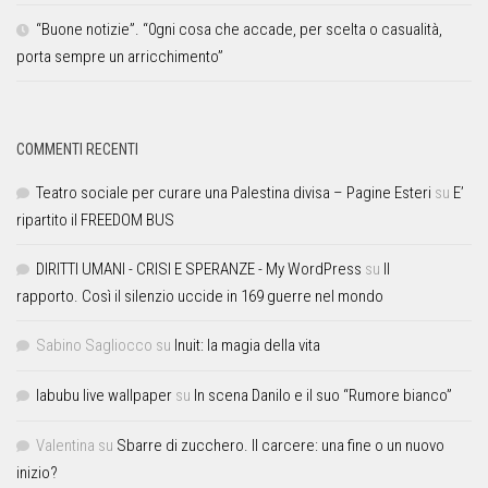
“Buone notizie”. “0gni cosa che accade, per scelta o casualità,
porta sempre un arricchimento”
COMMENTI RECENTI
Teatro sociale per curare una Palestina divisa – Pagine Esteri
su
E’
ripartito il FREEDOM BUS
DIRITTI UMANI - CRISI E SPERANZE - My WordPress
su
Il
rapporto. Così il silenzio uccide in 169 guerre nel mondo
Sabino Sagliocco
su
Inuit: la magia della vita
labubu live wallpaper
su
In scena Danilo e il suo “Rumore bianco”
Valentina
su
Sbarre di zucchero. Il carcere: una fine o un nuovo
inizio?