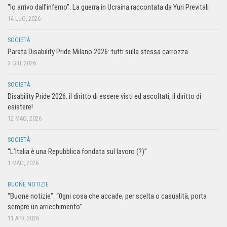
“Io arrivo dall’inferno”. La guerra in Ucraina raccontata da Yuri Previtali
14 LUG, 2026
SOCIETÀ
Parata Disability Pride Milano 2026: tutti sulla stessa carrozza
3 GIU, 2026
SOCIETÀ
Disability Pride 2026: il diritto di essere visti ed ascoltati, il diritto di
esistere!
12 MAG, 2026
SOCIETÀ
“L’Italia è una Repubblica fondata sul lavoro (?)”
1 MAG, 2026
BUONE NOTIZIE
“Buone notizie”. “0gni cosa che accade, per scelta o casualità, porta
sempre un arricchimento”
11 APR, 2026