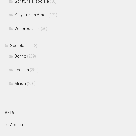
Scritture al sociale
(30)
Stay Human Africa
(122)
VeneredIslam
(36)
Società
(1.118)
Donne
(259)
Legalità
(383)
Minori
(256)
META
Accedi