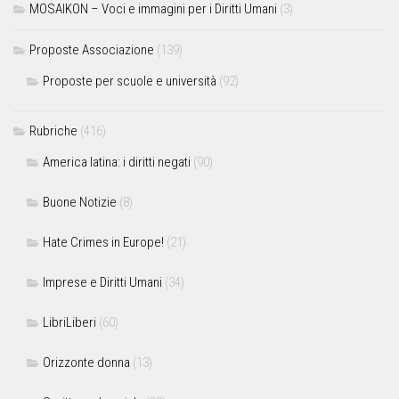
MOSAIKON – Voci e immagini per i Diritti Umani
(3)
Proposte Associazione
(139)
Proposte per scuole e università
(92)
Rubriche
(416)
America latina: i diritti negati
(90)
Buone Notizie
(8)
Hate Crimes in Europe!
(21)
Imprese e Diritti Umani
(34)
LibriLiberi
(60)
Orizzonte donna
(13)