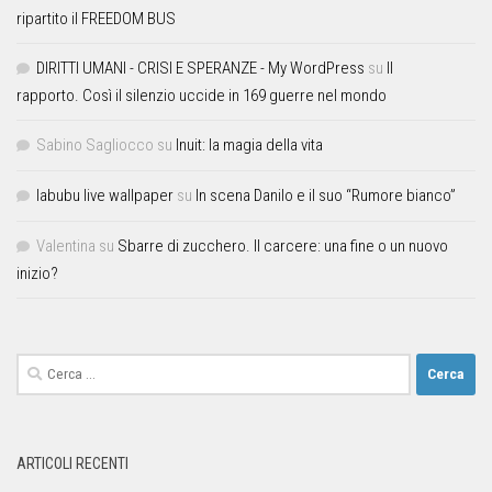
ripartito il FREEDOM BUS
DIRITTI UMANI - CRISI E SPERANZE - My WordPress
su
Il
rapporto. Così il silenzio uccide in 169 guerre nel mondo
Sabino Sagliocco
su
Inuit: la magia della vita
labubu live wallpaper
su
In scena Danilo e il suo “Rumore bianco”
Valentina
su
Sbarre di zucchero. Il carcere: una fine o un nuovo
inizio?
ARTICOLI RECENTI