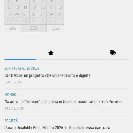
5
6
7
8
9
10
11
12
13
14
15
16
17
18
19
20
21
22
23
24
25
26
27
28
29
30
31
1
2024
2023
2025
SCRITTURE AL SOCIALE
CrottAbile: un progetto che unisce lavoro e dignità
6 AGO, 2026
MONDO
“Io arrivo dall’inferno”. La guerra in Ucraina raccontata da Yuri Previtali
14 LUG, 2026
SOCIETÀ
Parata Disability Pride Milano 2026: tutti sulla stessa carrozza