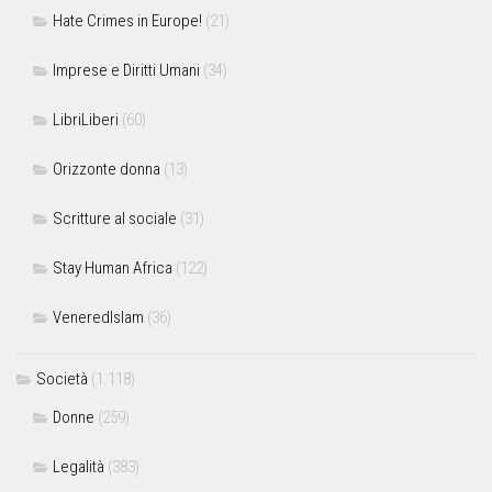
Hate Crimes in Europe!
(21)
Imprese e Diritti Umani
(34)
LibriLiberi
(60)
Orizzonte donna
(13)
Scritture al sociale
(31)
Stay Human Africa
(122)
VeneredIslam
(36)
Società
(1.118)
Donne
(259)
Legalità
(383)