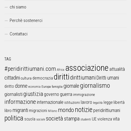
chi siamo
Perchè sostenerci
Contattaci
TAG
associazione
#peridirittiumani.com
attualità
Africa
diritti
dirittiumani
cittadini
Diritti umani
democrazia
cultura
giornalismo
donne
giornale
diritto
Europa
famiglia
economia
giustizia
guerra
giornalisti
governo
immigrazione
informazione
internazionale
lavoro
libertà
legge
istituzioni
legalità
notizie
mondo
migranti
peridirittiumani
libro
migrazioni
Milano
politica
società
stampa
vita
UE
violenza
scuola
sociale
studenti