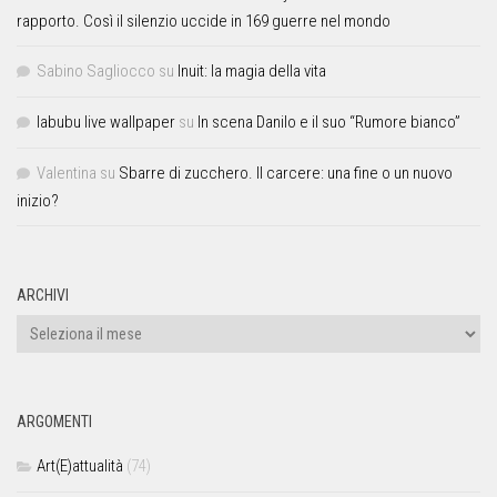
rapporto. Così il silenzio uccide in 169 guerre nel mondo
Sabino Sagliocco
su
Inuit: la magia della vita
labubu live wallpaper
su
In scena Danilo e il suo “Rumore bianco”
Valentina
su
Sbarre di zucchero. Il carcere: una fine o un nuovo
inizio?
ARCHIVI
ARGOMENTI
Art(E)attualità
(74)