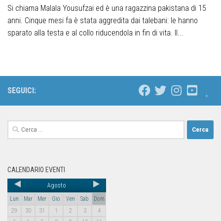
Si chiama Malala Yousufzai ed è una ragazzina pakistana di 15
anni. Cinque mesi fa è stata aggredita dai talebani: le hanno
sparato alla testa e al collo riducendola in fin di vita. Il...
SEGUICI:
CALENDARIO EVENTI
Agosto
Lun
Mar
Mer
Gio
Ven
Sab
Dom
29
30
31
1
2
3
4