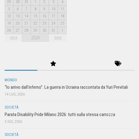
29
30
31
1
2
3
4
5
6
7
8
9
10
11
12
13
14
15
16
17
18
19
20
21
22
23
24
25
26
27
28
29
30
31
1
2024
2023
2025
MONDO
“Io arrivo dall’inferno”. La guerra in Ucraina raccontata da Yuri Previtali
14 LUG, 2026
SOCIETÀ
Parata Disability Pride Milano 2026: tutti sulla stessa carrozza
3 GIU, 2026
SOCIETÀ