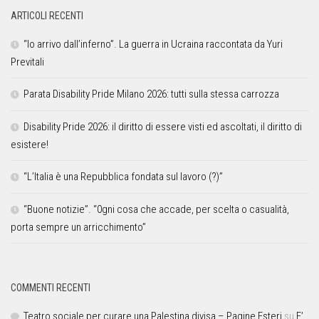
ARTICOLI RECENTI
“Io arrivo dall’inferno”. La guerra in Ucraina raccontata da Yuri
Previtali
Parata Disability Pride Milano 2026: tutti sulla stessa carrozza
Disability Pride 2026: il diritto di essere visti ed ascoltati, il diritto di
esistere!
“L’Italia è una Repubblica fondata sul lavoro (?)”
“Buone notizie”. “0gni cosa che accade, per scelta o casualità,
porta sempre un arricchimento”
COMMENTI RECENTI
Teatro sociale per curare una Palestina divisa – Pagine Esteri
su
E’