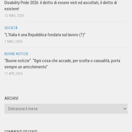
Disability Pride 2026: il diritto di essere visti ed ascoltati, il diritto di
esistere!
12 MAG, 2026
SOCIETÀ
“L’Italia è una Repubblica fondata sul lavoro (?)”
1 MAG, 2026
BUONE NOTIZIE
“Buone notizie”. “0gni cosa che accade, per scelta o casualità, porta
sempre un arricchimento”
11 APR, 2026
ARCHIVI
COMMENTI RECENTI