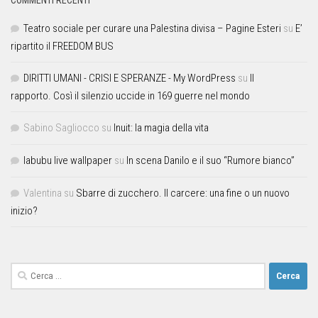
Teatro sociale per curare una Palestina divisa – Pagine Esteri
su
E’
ripartito il FREEDOM BUS
DIRITTI UMANI - CRISI E SPERANZE - My WordPress
su
Il
rapporto. Così il silenzio uccide in 169 guerre nel mondo
Sabino Sagliocco
su
Inuit: la magia della vita
labubu live wallpaper
su
In scena Danilo e il suo “Rumore bianco”
Valentina
su
Sbarre di zucchero. Il carcere: una fine o un nuovo
inizio?