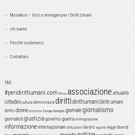
Mosaikon – Voci e immagini per i Diritti Umani
chi siamo
Perchè sostenerci
Contattaci
TAG
associazione
#peridirittiumani.com
attualità
Africa
diritti
dirittiumani
cittadini
Diritti umani
democrazia
cultura
giornalismo
donne
giornale
diritto
Europa
famiglia
economia
giustizia
guerra
giornalisti
governo
immigrazione
informazione
internazionale
lavoro
libertà
legge
istituzioni
legalità
notizie