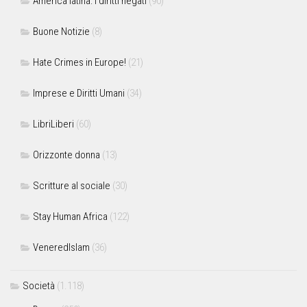
America latina: i diritti negati
(90)
Buone Notizie
(8)
Hate Crimes in Europe!
(21)
Imprese e Diritti Umani
(34)
LibriLiberi
(60)
Orizzonte donna
(13)
Scritture al sociale
(30)
Stay Human Africa
(122)
VeneredIslam
(36)
Società
(1.118)