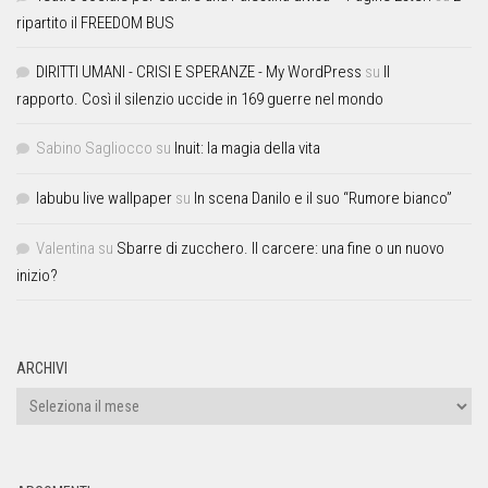
ripartito il FREEDOM BUS
DIRITTI UMANI - CRISI E SPERANZE - My WordPress
su
Il
rapporto. Così il silenzio uccide in 169 guerre nel mondo
Sabino Sagliocco
su
Inuit: la magia della vita
labubu live wallpaper
su
In scena Danilo e il suo “Rumore bianco”
Valentina
su
Sbarre di zucchero. Il carcere: una fine o un nuovo
inizio?
ARCHIVI