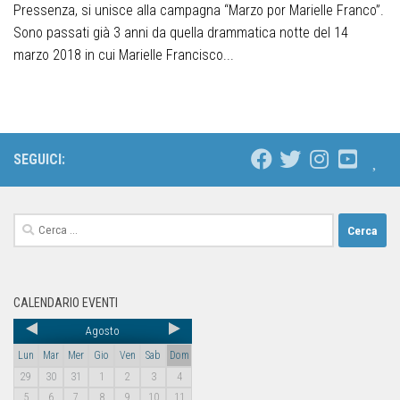
Pressenza, si unisce alla campagna “Marzo por Marielle Franco”.
Sono passati già 3 anni da quella drammatica notte del 14
marzo 2018 in cui Marielle Francisco...
SEGUICI:
CALENDARIO EVENTI
Agosto
Lun
Mar
Mer
Gio
Ven
Sab
Dom
29
30
31
1
2
3
4
5
6
7
8
9
10
11