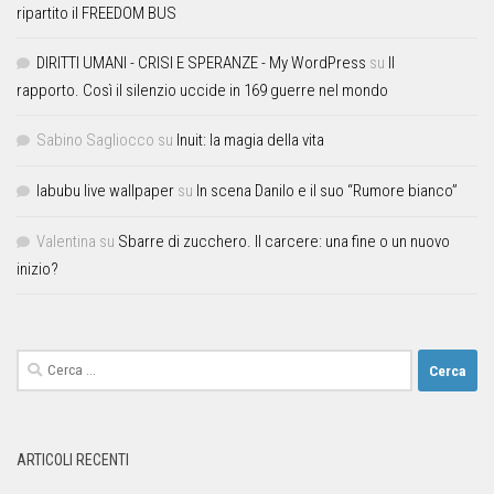
ripartito il FREEDOM BUS
DIRITTI UMANI - CRISI E SPERANZE - My WordPress
su
Il
rapporto. Così il silenzio uccide in 169 guerre nel mondo
Sabino Sagliocco
su
Inuit: la magia della vita
labubu live wallpaper
su
In scena Danilo e il suo “Rumore bianco”
Valentina
su
Sbarre di zucchero. Il carcere: una fine o un nuovo
inizio?
ARTICOLI RECENTI