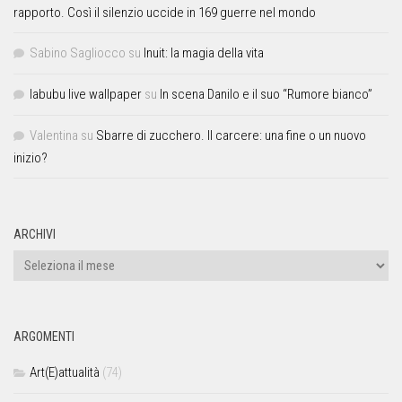
rapporto. Così il silenzio uccide in 169 guerre nel mondo
Sabino Sagliocco
su
Inuit: la magia della vita
labubu live wallpaper
su
In scena Danilo e il suo “Rumore bianco”
Valentina
su
Sbarre di zucchero. Il carcere: una fine o un nuovo
inizio?
ARCHIVI
ARGOMENTI
Art(E)attualità
(74)