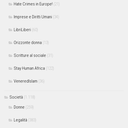
Hate Crimes in Europe!
(21)
Imprese e Diritti Umani
(34)
LibriLiberi
(60)
Orizzonte donna
(13)
Scritture al sociale
(31)
Stay Human Africa
(122)
VeneredIslam
(36)
Società
(1.118)
Donne
(259)
Legalità
(383)