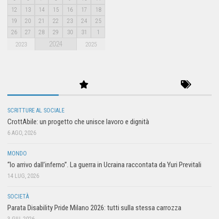
12
13
14
15
16
17
18
19
20
21
22
23
24
25
26
27
28
29
30
31
1
2024
2023
2025
SCRITTURE AL SOCIALE
CrottAbile: un progetto che unisce lavoro e dignità
6 AGO, 2026
MONDO
“Io arrivo dall’inferno”. La guerra in Ucraina raccontata da Yuri Previtali
14 LUG, 2026
SOCIETÀ
Parata Disability Pride Milano 2026: tutti sulla stessa carrozza