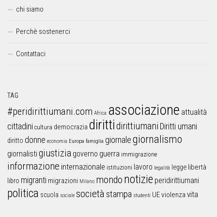
chi siamo
Perchè sostenerci
Contattaci
TAG
associazione
#peridirittiumani.com
attualità
Africa
diritti
dirittiumani
cittadini
Diritti umani
democrazia
cultura
giornalismo
donne
giornale
diritto
Europa
famiglia
economia
giustizia
guerra
giornalisti
governo
immigrazione
informazione
internazionale
lavoro
libertà
legge
istituzioni
legalità
notizie
mondo
migranti
peridirittiumani
libro
migrazioni
Milano
politica
società
stampa
vita
UE
violenza
scuola
sociale
studenti