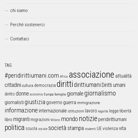
chi siamo
Perchè sostenerci
Contattaci
TAG
associazione
#peridirittiumani.com
attualità
Africa
diritti
dirittiumani
cittadini
Diritti umani
democrazia
cultura
giornalismo
donne
giornale
diritto
Europa
famiglia
economia
giustizia
guerra
giornalisti
governo
immigrazione
informazione
internazionale
lavoro
libertà
legge
istituzioni
legalità
notizie
mondo
migranti
peridirittiumani
libro
migrazioni
Milano
politica
società
stampa
vita
UE
violenza
scuola
sociale
studenti