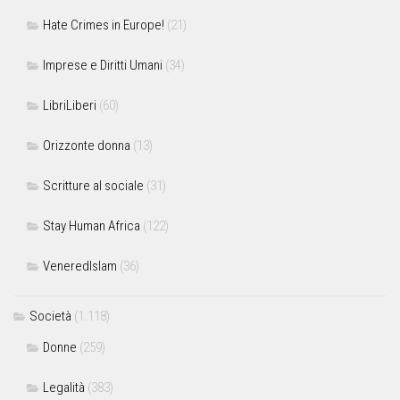
Hate Crimes in Europe!
(21)
Imprese e Diritti Umani
(34)
LibriLiberi
(60)
Orizzonte donna
(13)
Scritture al sociale
(31)
Stay Human Africa
(122)
VeneredIslam
(36)
Società
(1.118)
Donne
(259)
Legalità
(383)