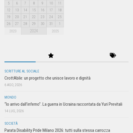
5
6
7
8
9
10
11
12
13
14
15
16
17
18
19
20
21
22
23
24
25
26
27
28
29
30
31
1
2024
2023
2025
SCRITTURE AL SOCIALE
CrottAbile: un progetto che unisce lavoro e dignità
6 AGO, 2026
MONDO
“Io arrivo dall’inferno”. La guerra in Ucraina raccontata da Yuri Previtali
14 LUG, 2026
SOCIETÀ
Parata Disability Pride Milano 2026: tutti sulla stessa carrozza