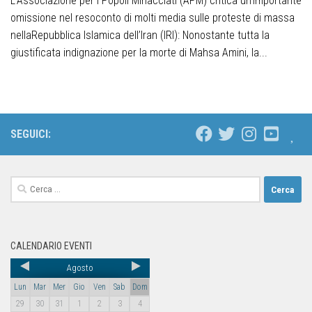
L’Associazione per i Popoli Minacciati (APM) critica un’importante
omissione nel resoconto di molti media sulle proteste di massa
nellaRepubblica Islamica dell’Iran (IRI): Nonostante tutta la
giustificata indignazione per la morte di Mahsa Amini, la...
SEGUICI:
CALENDARIO EVENTI
Agosto
Lun
Mar
Mer
Gio
Ven
Sab
Dom
29
30
31
1
2
3
4