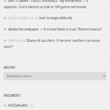
DIRITTI UMANI - CRISI E SPERANZE - My WordPress
su
Il
rapporto. Così il silenzio uccide in 169 guerre nel mondo
Sabino Sagliocco
su
Inuit: la magia della vita
labubu live wallpaper
su
In scena Danilo e il suo “Rumore bianco”
Valentina
su
Sbarre di zucchero. Il carcere: una fine o un nuovo
inizio?
ARCHIVI
ARGOMENTI
Art(E)attualità
(74)