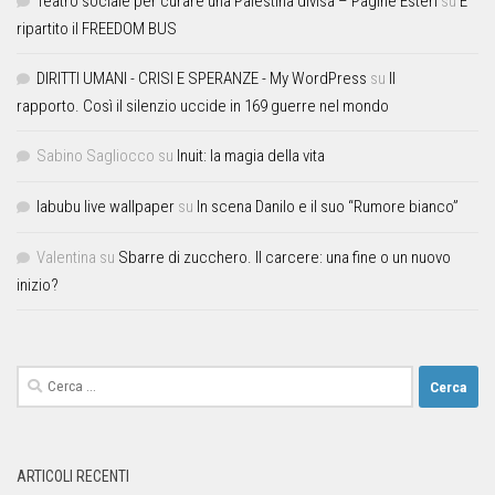
Teatro sociale per curare una Palestina divisa – Pagine Esteri
su
E’
ripartito il FREEDOM BUS
DIRITTI UMANI - CRISI E SPERANZE - My WordPress
su
Il
rapporto. Così il silenzio uccide in 169 guerre nel mondo
Sabino Sagliocco
su
Inuit: la magia della vita
labubu live wallpaper
su
In scena Danilo e il suo “Rumore bianco”
Valentina
su
Sbarre di zucchero. Il carcere: una fine o un nuovo
inizio?
ARTICOLI RECENTI