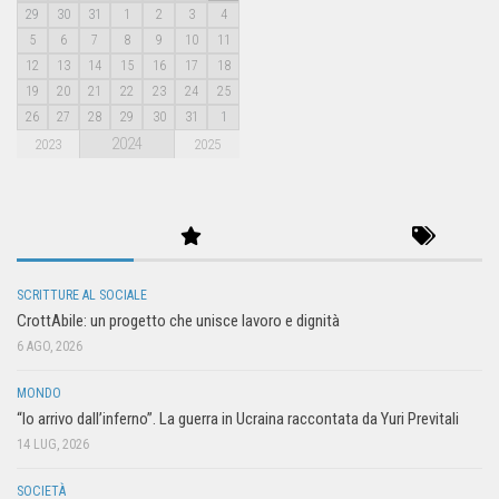
29
30
31
1
2
3
4
5
6
7
8
9
10
11
12
13
14
15
16
17
18
19
20
21
22
23
24
25
26
27
28
29
30
31
1
2024
2023
2025
SCRITTURE AL SOCIALE
CrottAbile: un progetto che unisce lavoro e dignità
6 AGO, 2026
MONDO
“Io arrivo dall’inferno”. La guerra in Ucraina raccontata da Yuri Previtali
14 LUG, 2026
SOCIETÀ