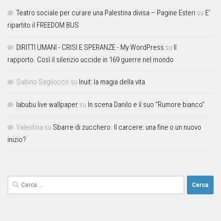
Teatro sociale per curare una Palestina divisa – Pagine Esteri
su
E’
ripartito il FREEDOM BUS
DIRITTI UMANI - CRISI E SPERANZE - My WordPress
su
Il
rapporto. Così il silenzio uccide in 169 guerre nel mondo
Sabino Sagliocco
su
Inuit: la magia della vita
labubu live wallpaper
su
In scena Danilo e il suo “Rumore bianco”
Valentina
su
Sbarre di zucchero. Il carcere: una fine o un nuovo
inizio?