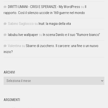
DIRITTI UMANI - CRISI E SPERANZE - My WordPress
su
Il
rapporto. Così il silenzio uccide in 169 guerre nel mondo
Sabino Sagliocco
su
Inuit: la magia della vita
labubu live wallpaper
su
In scena Danilo e il suo “Rumore bianco”
Valentina
su
Sbarre di zucchero. Il carcere: una fine o un nuovo
inizio?
ARCHIVI
ARGOMENTI