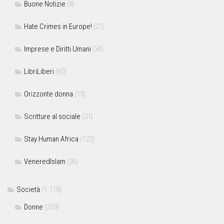
Buone Notizie
(8)
Hate Crimes in Europe!
(21)
Imprese e Diritti Umani
(34)
LibriLiberi
(60)
Orizzonte donna
(13)
Scritture al sociale
(31)
Stay Human Africa
(122)
VeneredIslam
(36)
Società
(1.118)
Donne
(259)