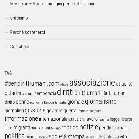
Mosaikon – Voci e immagini per i Diritti Umani
chi siamo
Perchè sostenerci
Contattaci
TAG
associazione
#peridirittiumani.com
attualità
Africa
diritti
dirittiumani
cittadini
Diritti umani
democrazia
cultura
giornalismo
donne
giornale
diritto
Europa
famiglia
economia
giustizia
guerra
giornalisti
governo
immigrazione
informazione
internazionale
lavoro
libertà
legge
istituzioni
legalità
notizie
mondo
migranti
peridirittiumani
libro
migrazioni
Milano
politica
società
stampa
vita
UE
violenza
scuola
sociale
studenti