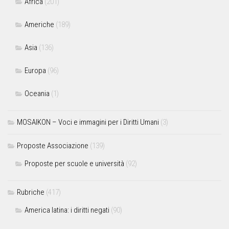
Africa
(201)
Americhe
(189)
Asia
(136)
Europa
(96)
Oceania
(1)
MOSAIKON – Voci e immagini per i Diritti Umani
(3)
Proposte Associazione
(139)
Proposte per scuole e università
(92)
Rubriche
(417)
America latina: i diritti negati
(90)