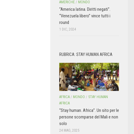
AMERICHE
/
MONDO
“America latina. Diritti negati”.
“Venezuela libero” vince tutti i
round
1 DIC, 2024
RUBRICA: STAY HUMAN AFRICA
AFRICA
/
MONDO
/
STAY HUMAN
AFRICA
“Stay human. Africa”. Un sito per le
persone scomparse del Mali e non
solo
24 MAG, 2025