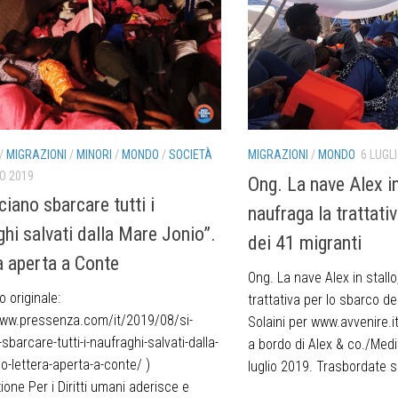
/
MIGRAZIONI
/
MINORI
/
MONDO
/
SOCIETÀ
MIGRAZIONI
/
MONDO
6 LUGL
O 2019
Ong. La nave Alex in
ciano sbarcare tutti i
naufraga la trattati
ghi salvati dalla Mare Jonio”.
dei 41 migranti
a aperta a Conte
Ong. La nave Alex in stallo
o originale:
trattativa per lo sbarco dei
www.pressenza.com/it/2019/08/si-
Solaini per www.avvenire.it 
sbarcare-tutti-i-naufraghi-salvati-dalla-
a bordo di Alex & co./Medi
o-lettera-aperta-a-conte/ )
luglio 2019. Trasbordate so
one Per i Diritti umani aderisce e