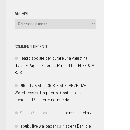
ARCHIVI
COMMENTI RECENTI
Teatro sociale per curare una Palestina
divisa – Pagine Esteri
su
E’ ripartito il FREEDOM
BUS
DIRITTI UMANI - CRISI E SPERANZE - My
WordPress
su
Il rapporto. Così il silenzio
uccide in 169 guerre nel mondo
Sabino Sagliocco
su
Inuit: la magia della vita
labubu live wallpaper
su
In scena Danilo e il