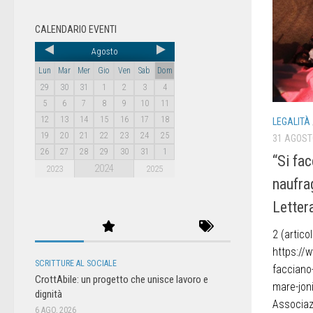
CALENDARIO EVENTI
Agosto
Lun
Mar
Mer
Gio
Ven
Sab
Dom
29
30
31
1
2
3
4
5
6
7
8
9
10
11
12
13
14
15
16
17
18
LEGALITÀ
19
20
21
22
23
24
25
31 AGOST
26
27
28
29
30
31
1
“Si fac
2024
2023
2025
naufra
Letter
2 (articol
https://
SCRITTURE AL SOCIALE
facciano-
CrottAbile: un progetto che unisce lavoro e
mare-joni
dignità
Associazi
6 AGO, 2026