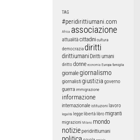
TAG
#peridirittiumani.com
associazione
Africa
cittadini
attualità
cultura
diritti
democrazia
dirittiumani
Diritti umani
donne
diritto
Europa
famiglia
economia
giornalismo
giornale
giustizia
giornalisti
governo
guerra
immigrazione
informazione
internazionale
lavoro
istituzioni
migranti
libertà
libro
legge
legalità
mondo
migrazioni
Milano
notizie
peridirittiumani
politica
scuola