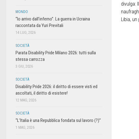
divulga: 
naufraghi
MONDO
“Io arrivo dall’inferno”. La guerra in Ucraina
Libia, un
raccontata da Yuri Previtali
14 LUG, 2026
SOCIETÀ
Parata Disability Pride Milano 2026: tutti sulla
stessa carrozza
3 GIU, 2026
SOCIETÀ
Disability Pride 2026: il diritto di essere visti ed
ascoltati, il diritto di esistere!
12 MAG, 2026
SOCIETÀ
“L’Italia è una Repubblica fondata sul lavoro (?)”
1 MAG, 2026