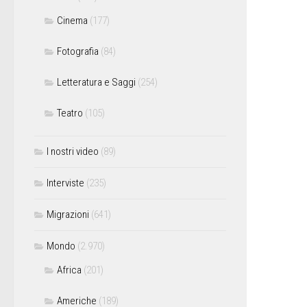
Cinema
(177)
Fotografia
(84)
Letteratura e Saggi
(254)
Teatro
(105)
I nostri video
(89)
Interviste
(235)
Migrazioni
(641)
Mondo
(2.970)
Africa
(201)
Americhe
(189)