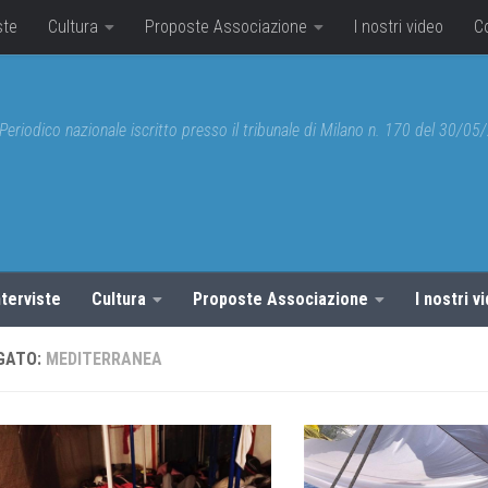
ste
Cultura
Proposte Associazione
I nostri video
C
Periodico nazionale iscritto presso il tribunale di Milano n. 170 del 30/0
nterviste
Cultura
Proposte Associazione
I nostri v
GATO:
MEDITERRANEA