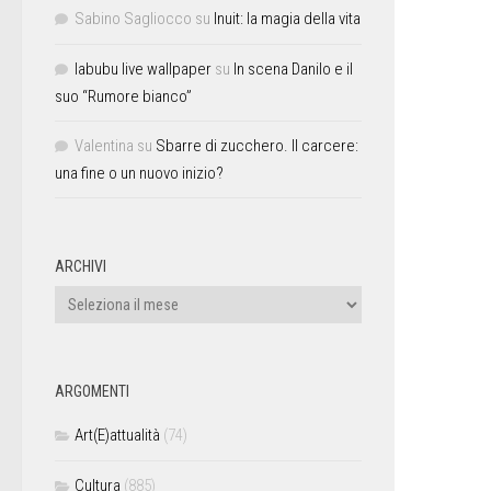
Sabino Sagliocco
su
Inuit: la magia della vita
labubu live wallpaper
su
In scena Danilo e il
suo “Rumore bianco”
Valentina
su
Sbarre di zucchero. Il carcere:
una fine o un nuovo inizio?
ARCHIVI
ARGOMENTI
Art(E)attualità
(74)
Cultura
(885)