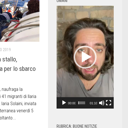
UMANI
Video
Player
IO 2019
 stallo,
va per lo sbarco
, naufraga la
 41 migranti di Ilaria
laria Solaini, inviata
00:00
01:10
terranea venerdì 5
ltanto...
RUBRICA: BUONE NOTIZIE