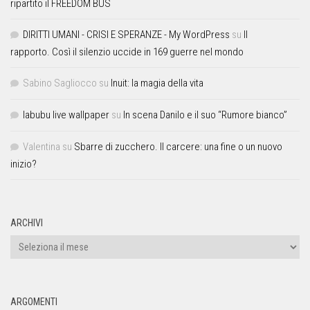
ripartito il FREEDOM BUS
DIRITTI UMANI - CRISI E SPERANZE - My WordPress
su
Il
rapporto. Così il silenzio uccide in 169 guerre nel mondo
Sabino Sagliocco
su
Inuit: la magia della vita
labubu live wallpaper
su
In scena Danilo e il suo “Rumore bianco”
Valentina
su
Sbarre di zucchero. Il carcere: una fine o un nuovo
inizio?
ARCHIVI
ARGOMENTI