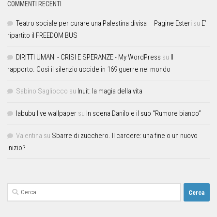
COMMENTI RECENTI
Teatro sociale per curare una Palestina divisa – Pagine Esteri
su
E’
ripartito il FREEDOM BUS
DIRITTI UMANI - CRISI E SPERANZE - My WordPress
su
Il
rapporto. Così il silenzio uccide in 169 guerre nel mondo
Sabino Sagliocco
su
Inuit: la magia della vita
labubu live wallpaper
su
In scena Danilo e il suo “Rumore bianco”
Valentina
su
Sbarre di zucchero. Il carcere: una fine o un nuovo
inizio?