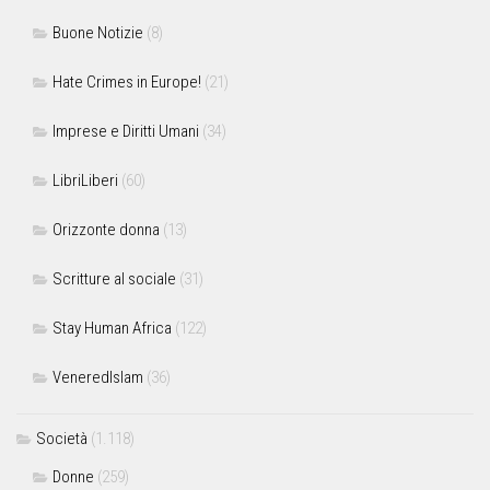
Buone Notizie
(8)
Hate Crimes in Europe!
(21)
Imprese e Diritti Umani
(34)
LibriLiberi
(60)
Orizzonte donna
(13)
Scritture al sociale
(31)
Stay Human Africa
(122)
VeneredIslam
(36)
Società
(1.118)
Donne
(259)