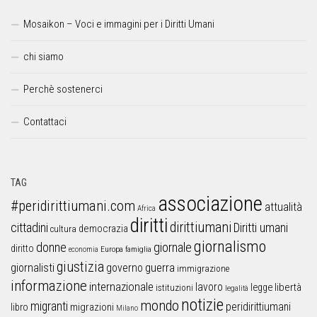
Mosaikon – Voci e immagini per i Diritti Umani
chi siamo
Perchè sostenerci
Contattaci
TAG
associazione
#peridirittiumani.com
attualità
Africa
diritti
dirittiumani
cittadini
Diritti umani
democrazia
cultura
giornalismo
donne
giornale
diritto
Europa
famiglia
economia
giustizia
guerra
giornalisti
governo
immigrazione
informazione
internazionale
lavoro
libertà
legge
istituzioni
legalità
notizie
mondo
migranti
peridirittiumani
libro
migrazioni
Milano