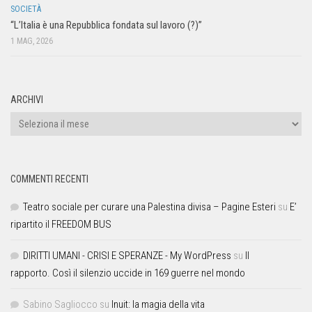
SOCIETÀ
“L’Italia è una Repubblica fondata sul lavoro (?)”
1 MAG, 2026
ARCHIVI
COMMENTI RECENTI
Teatro sociale per curare una Palestina divisa – Pagine Esteri
su
E’
ripartito il FREEDOM BUS
DIRITTI UMANI - CRISI E SPERANZE - My WordPress
su
Il
rapporto. Così il silenzio uccide in 169 guerre nel mondo
Sabino Sagliocco
su
Inuit: la magia della vita