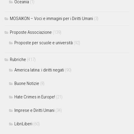
Oceania
(1)
MOSAIKON – Voci e immagini per i Diritti Umani
(3)
Proposte Associazione
(139)
Proposte per scuole e università
(92)
Rubriche
(417)
America latina: i diritti negati
(90)
Buone Notizie
(8)
Hate Crimes in Europe!
(21)
Imprese e Diritti Umani
(34)
LibriLiberi
(60)