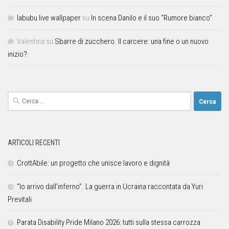
labubu live wallpaper
su
In scena Danilo e il suo “Rumore bianco”
Valentina
su
Sbarre di zucchero. Il carcere: una fine o un nuovo
inizio?
ARTICOLI RECENTI
CrottAbile: un progetto che unisce lavoro e dignità
“Io arrivo dall’inferno”. La guerra in Ucraina raccontata da Yuri
Previtali
Parata Disability Pride Milano 2026: tutti sulla stessa carrozza