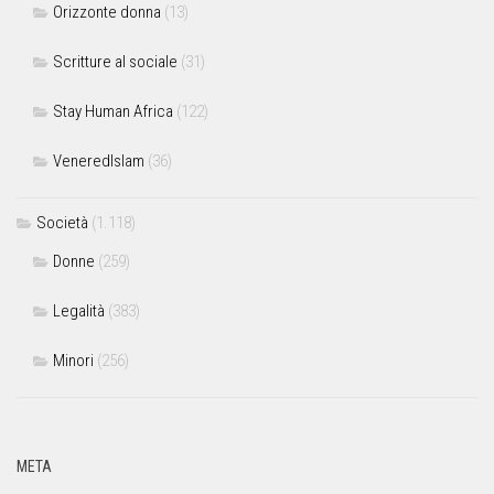
Orizzonte donna
(13)
Scritture al sociale
(31)
Stay Human Africa
(122)
VeneredIslam
(36)
Società
(1.118)
Donne
(259)
Legalità
(383)
Minori
(256)
META