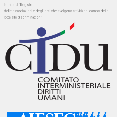
Iscritta al “Registro
delle associazioni e degli enti che svolgono attività nel campo della
lotta alle discriminazioni”