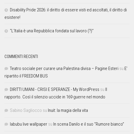
Disability Pride 2026: il diritto di essere visti ed ascoltati, il diritto di
esistere!
“L’Italia è una Repubblica fondata sul lavoro (?)”
COMMENTI RECENTI
Teatro sociale per curare una Palestina divisa – Pagine Esteri
su
E’
ripartito il FREEDOM BUS
DIRITTI UMANI - CRISI E SPERANZE - My WordPress
su
Il
rapporto. Così il silenzio uccide in 169 guerre nel mondo
Sabino Sagliocco
su
Inuit: la magia della vita
labubu live wallpaper
su
In scena Danilo e il suo “Rumore bianco”