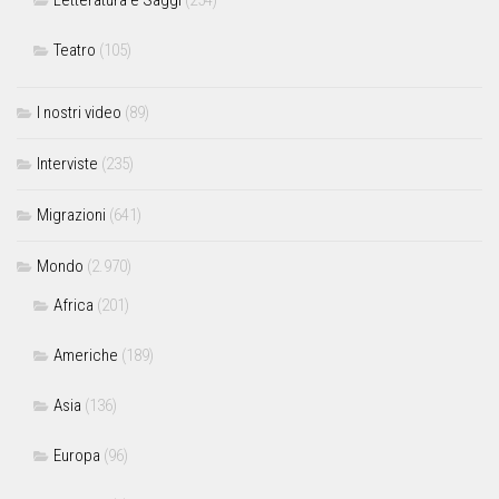
Letteratura e Saggi
(254)
Teatro
(105)
I nostri video
(89)
Interviste
(235)
Migrazioni
(641)
Mondo
(2.970)
Africa
(201)
Americhe
(189)
Asia
(136)
Europa
(96)