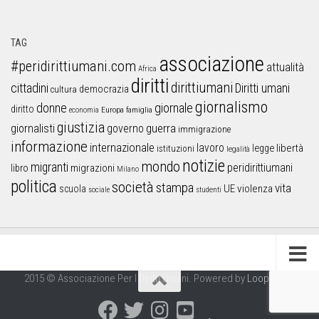
TAG
associazione
#peridirittiumani.com
attualità
Africa
diritti
dirittiumani
cittadini
Diritti umani
democrazia
cultura
giornalismo
donne
giornale
diritto
Europa
famiglia
economia
giustizia
guerra
giornalisti
governo
immigrazione
informazione
internazionale
lavoro
libertà
legge
istituzioni
legalità
notizie
mondo
migranti
peridirittiumani
libro
migrazioni
Milano
politica
società
stampa
vita
UE
violenza
scuola
sociale
studenti
2015 © Associazione Per I Diritti Umani. Powered by
Looproject