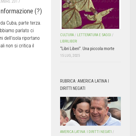
EMBRE 2017
 Informazione (?)
 da Cuba, parte terza.
abbiamo parlato ci
CULTURA
/
LETTERATURA E SAGGI
/
i dell’isola riportano
LIBRILIBERI
li non si critica il
“Libri Liberi”. Una piccola morte
15 LUG, 2025
RUBRICA: AMERICA LATINA I
DIRITTI NEGATI
AMERICA LATINA: I DIRITTI NEGATI
/