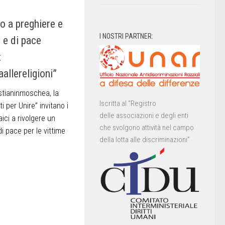
o a preghiere e
I NOSTRI PARTNER:
 e di pace
:
allereligioni”
tianinmoschea, la
Iscritta al “Registro
i per Unire” invitano i
delle associazioni e degli enti
laici a rivolgere un
che svolgono attività nel campo
i pace per le vittime
della lotta alle discriminazioni”