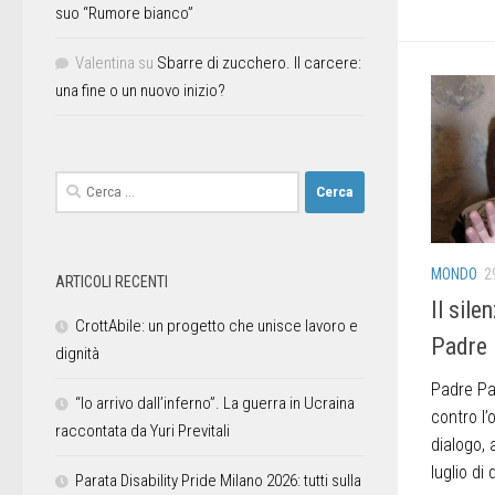
suo “Rumore bianco”
Valentina
su
Sbarre di zucchero. Il carcere:
una fine o un nuovo inizio?
MONDO
2
ARTICOLI RECENTI
Il sile
CrottAbile: un progetto che unisce lavoro e
Padre 
dignità
Padre Pao
“Io arrivo dall’inferno”. La guerra in Ucraina
contro l’
raccontata da Yuri Previtali
dialogo, 
luglio di 
Parata Disability Pride Milano 2026: tutti sulla