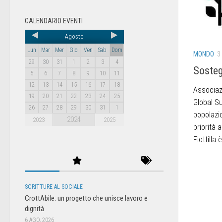
CALENDARIO EVENTI
Agosto
Lun
Mar
Mer
Gio
Ven
Sab
Dom
MONDO
3
29
30
31
1
2
3
4
Sosteg
5
6
7
8
9
10
11
12
13
14
15
16
17
18
Associazi
19
20
21
22
23
24
25
Global Su
26
27
28
29
30
31
1
popolazi
2024
2023
2025
priorità 
Flottilla
SCRITTURE AL SOCIALE
CrottAbile: un progetto che unisce lavoro e
dignità
6 AGO, 2026