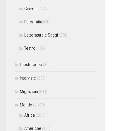
Cinema
(177)
Fotografia
(84)
Letteratura e Saggi
(254)
Teatro
(105)
I nostri video
(89)
Interviste
(235)
Migrazioni
(641)
Mondo
(2.970)
Africa
(201)
Americhe
(189)