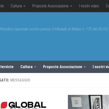
ste
Cultura
Proposte Associazione
I nostri video
C
Periodico nazionale iscritto presso il tribunale di Milano n. 170 del 30/0
nterviste
Cultura
Proposte Associazione
I nostri v
GATO:
MESSAGGIO