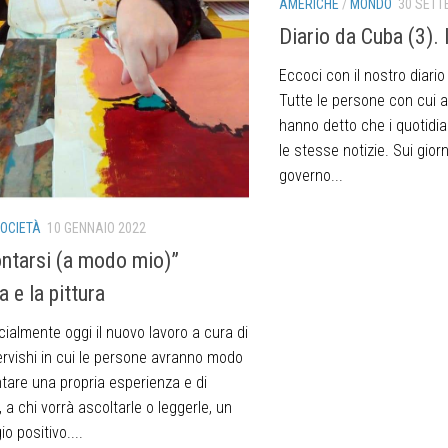
AMERICHE
/
MONDO
30 SETT
Diario da Cuba (3).
Eccoci con il nostro diario
Tutte le persone con cui 
hanno detto che i quotidian
le stesse notizie. Sui giorna
governo...
OCIETÀ
10 GENNAIO 2022
ntarsi (a modo mio)”
 e la pittura
ficialmente oggi il nuovo lavoro a cura di
ervishi in cui le persone avranno modo
ntare una propria esperienza e di
a chi vorrà ascoltarle o leggerle, un
 positivo....