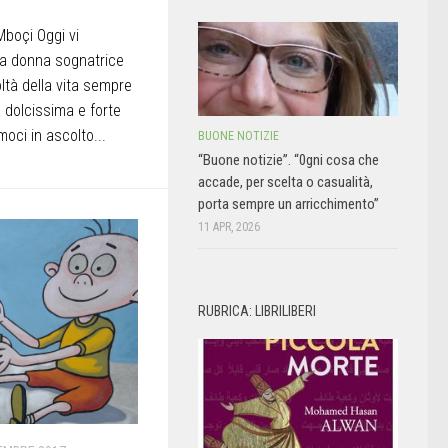
Mboçi Oggi vi
na donna sognatrice
oltà della vita sempre
 dolcissima e forte
oci in ascolto...
BUONE NOTIZIE
“Buone notizie”. “0gni cosa che
accade, per scelta o casualità,
porta sempre un arricchimento”
11 APR, 2026
RUBRICA: LIBRILIBERI