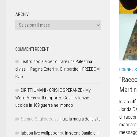
ARCHIVI
COMMENTI RECENTI
Teatro sociale per curare una Palestina
divisa – Pagine Esteri
su
E’ ripartito il FREEDOM
DONNE
/
S
BUS
“Racco
Martina
DIRITTI UMANI - CRISI E SPERANZE - My
WordPress
su
Il rapporto. Così il silenzio
Inizia uf
uccide in 169 guerre nel mondo
Jorida D
di racco
Sabino Sagliocco
su
Inuit: la magia della vita
mandare, 
messaggio
labubu live wallpaper
su
In scena Danilo e il