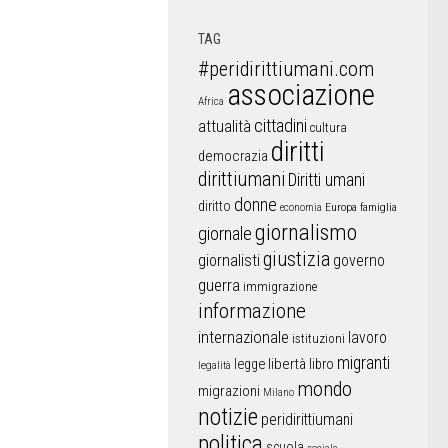
TAG
#peridirittiumani.com
associazione
Africa
cittadini
attualità
cultura
diritti
democrazia
dirittiumani
Diritti umani
donne
diritto
Europa
famiglia
economia
giornalismo
giornale
giustizia
giornalisti
governo
guerra
immigrazione
informazione
internazionale
lavoro
istituzioni
migranti
libertà
libro
legge
legalità
mondo
migrazioni
Milano
notizie
peridirittiumani
politica
scuola