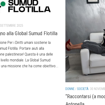
 SETTEMBRE 2025
no alla Global Sumud Flotilla
one Per i Diritti umani sostiene la
mud Flotilla. Portare aiuti alla
one palestinese! Questa è una delle
a livello mondiale. La Global Sumud
 è una missione che ha come obiettivo...
DONNE
/
SOCIETÀ
30 NOVEMB
“Raccontarsi (a mo
Antonella