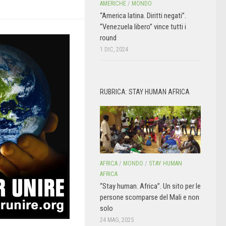
AMERICHE
/
MONDO
“America latina. Diritti negati”.
“Venezuela libero” vince tutti i
round
1 DIC, 2024
RUBRICA: STAY HUMAN AFRICA
AFRICA
/
MONDO
/
STAY HUMAN
AFRICA
“Stay human. Africa”. Un sito per le
persone scomparse del Mali e non
solo
24 MAG, 2025