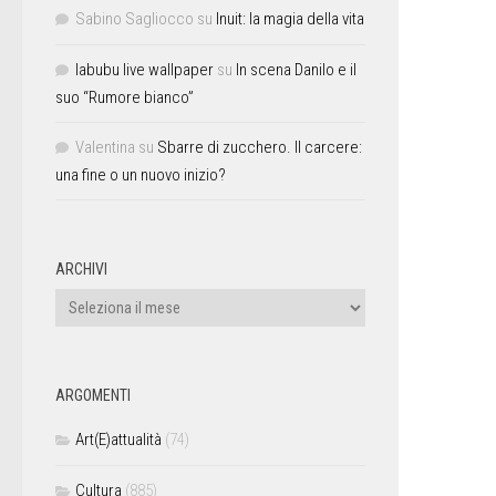
Sabino Sagliocco
su
Inuit: la magia della vita
labubu live wallpaper
su
In scena Danilo e il
suo “Rumore bianco”
Valentina
su
Sbarre di zucchero. Il carcere:
una fine o un nuovo inizio?
ARCHIVI
ARGOMENTI
Art(E)attualità
(74)
Cultura
(885)