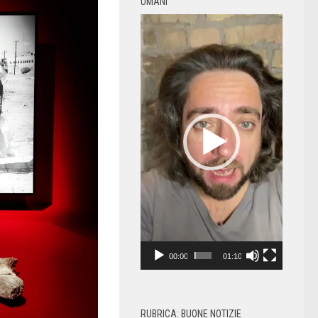
UMANI
Video
Player
00:00
01:10
RUBRICA: BUONE NOTIZIE