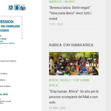
AMERICHE
/
MONDO
“America latina. Diritti negati”.
“Venezuela libero” vince tutti i
round
1 DIC, 2024
RUBRICA: STAY HUMAN AFRICA
AFRICA
/
MONDO
/
STAY HUMAN
AFRICA
“Stay human. Africa”. Un sito per le
persone scomparse del Mali e non
solo
24 MAG, 2025