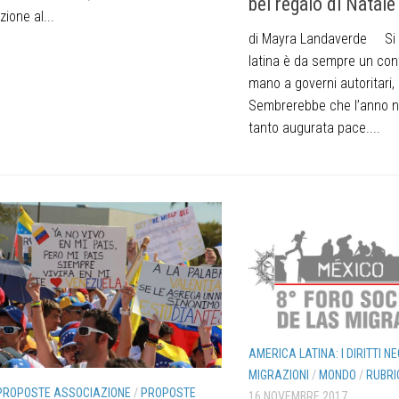
bel regalo di Natale
zione al...
di Mayra Landaverde Si 
latina è da sempre un cont
mano a governi autoritari, m
Sembrerebbe che l’anno n
tanto augurata pace....
AMERICA LATINA: I DIRITTI NE
MIGRAZIONI
/
MONDO
/
RUBRI
PROPOSTE ASSOCIAZIONE
/
PROPOSTE
16 NOVEMBRE 2017