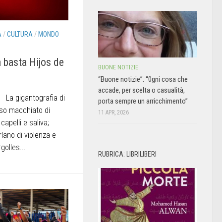
À
/
CULTURA
/
MONDO
a basta Hijos de
BUONE NOTIZIE
“Buone notizie”. “0gni cosa che
accade, per scelta o casualità,
 La gigantografia di
porta sempre un arricchimento”
so macchiato di
11 APR, 2026
capelli e saliva;
rlano di violenza e
golles...
RUBRICA: LIBRILIBERI