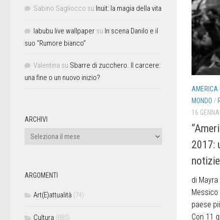
Sabino Sagliocco
su
Inuit: la magia della vita
labubu live wallpaper
su
In scena Danilo e il
suo “Rumore bianco”
Valentina
su
Sbarre di zucchero. Il carcere:
una fine o un nuovo inizio?
AMERICA L
MONDO
/
16 GENNA
ARCHIVI
“Americ
2017: 
notizie
ARGOMENTI
di Mayra
Messico 
Art(E)attualità
(74)
paese più
Con 11 gi
Cultura
(885)