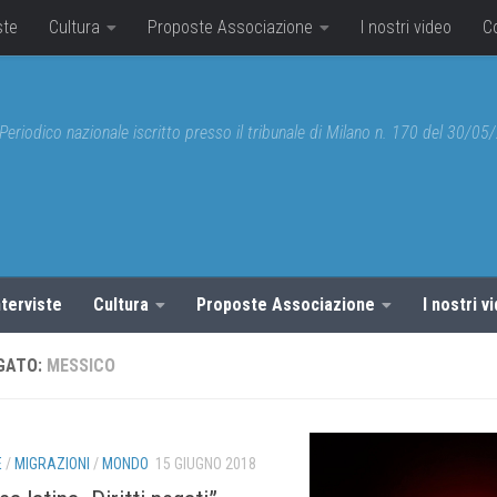
ste
Cultura
Proposte Associazione
I nostri video
C
Periodico nazionale iscritto presso il tribunale di Milano n. 170 del 30/0
nterviste
Cultura
Proposte Associazione
I nostri v
GATO:
MESSICO
E
/
MIGRAZIONI
/
MONDO
15 GIUGNO 2018