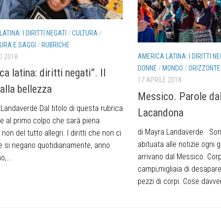
ATINA: I DIRITTI NEGATI
/
CULTURA
/
URA E SAGGI
/
RUBRICHE
AMERICA LATINA: I DIRITTI NE
O 2018
DONNE
/
MONDO
/
ORIZZONTE
a latina: diritti negati”. Il
17 APRILE 2018
 alla bellezza
Messico. Parole dal
Landaverde Dal titolo di questa rubrica
Lacandona
ce al primo colpo che sarà piena
di Mayra Landaverde Sono
i non del tutto allegri. I diritti che non ci
abituata alle notizie ogni 
e si negano quotidianamente, anno
arrivano dal Messico. Corpi
,...
campi,migliaia di desapare
pezzi di corpi. Cose davve