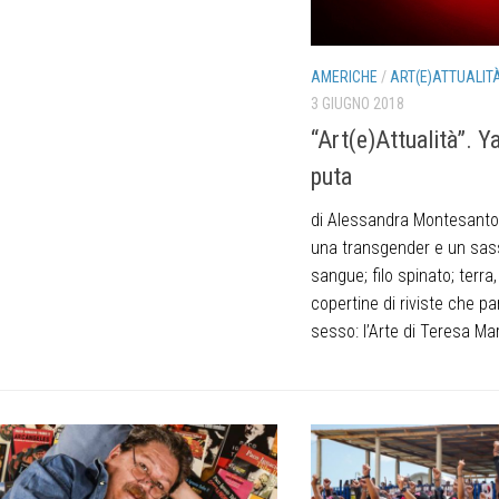
AMERICHE
/
ART(E)ATTUALIT
3 GIUGNO 2018
“Art(e)Attualità”. Y
puta
di Alessandra Montesanto
una transgender e un sas
sangue; filo spinato; terra, 
copertine di riviste che pa
sesso: l’Arte di Teresa Mar