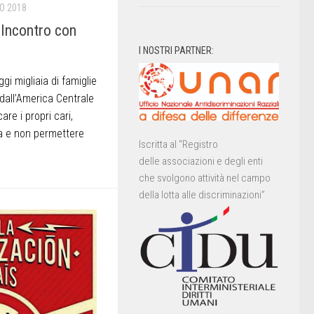
O 2018
 Incontro con
I NOSTRI PARTNER:
 migliaia di famiglie
dall’America Centrale
care i propri cari,
a e non permettere
Iscritta al “Registro
delle associazioni e degli enti
che svolgono attività nel campo
della lotta alle discriminazioni”