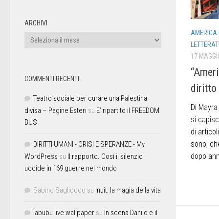
ARCHIVI
AMERICA L
LETTERAT
17 MAGGI
“Americ
COMMENTI RECENTI
diritto
Teatro sociale per curare una Palestina
Di Mayra 
divisa – Pagine Esteri
su
E’ ripartito il FREEDOM
si capis
BUS
di articol
sono, ch
DIRITTI UMANI - CRISI E SPERANZE - My
dopo anno
WordPress
su
Il rapporto. Così il silenzio
uccide in 169 guerre nel mondo
Sabino Sagliocco
su
Inuit: la magia della vita
labubu live wallpaper
su
In scena Danilo e il