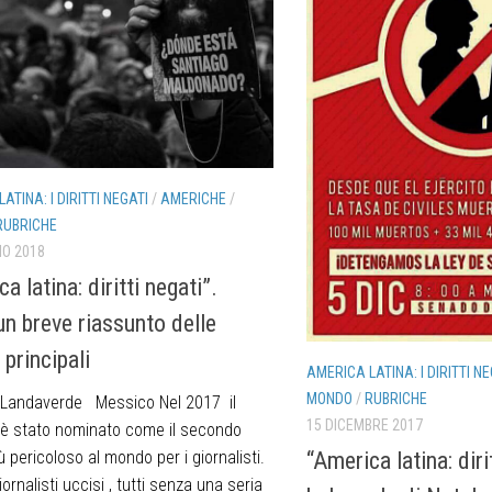
ATINA: I DIRITTI NEGATI
/
AMERICHE
/
RUBRICHE
IO 2018
a latina: diritti negati”.
un breve riassunto delle
 principali
AMERICA LATINA: I DIRITTI NE
MONDO
/
RUBRICHE
 Landaverde Messico Nel 2017 il
15 DICEMBRE 2017
è stato nominato come il secondo
 pericoloso al mondo per i giornalisti.
“America latina: diri
ornalisti uccisi , tutti senza una seria