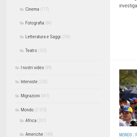
investiga
Cinema
(177)
Fotografia
(84)
Letteratura e Saggi
(254)
Teatro
(105)
I nostri video
(89)
Interviste
(235)
Migrazioni
(641)
Mondo
(2.970)
Africa
(201)
Americhe
(189)
MONDO
/