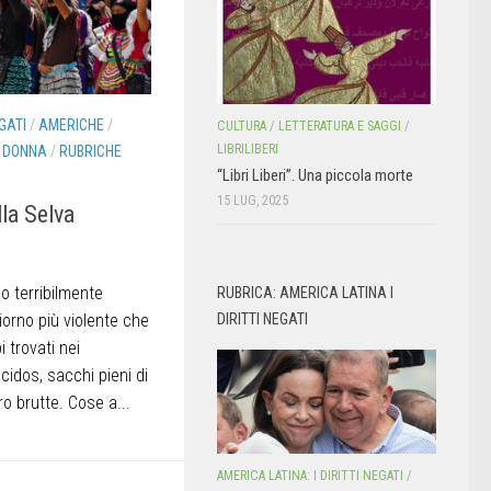
GATI
/
AMERICHE
/
CULTURA
/
LETTERATURA E SAGGI
/
LIBRILIBERI
 DONNA
/
RUBRICHE
“Libri Liberi”. Una piccola morte
15 LUG, 2025
la Selva
 terribilmente
RUBRICA: AMERICA LATINA I
giorno più violente che
DIRITTI NEGATI
 trovati nei
cidos, sacchi pieni di
ro brutte. Cose a...
AMERICA LATINA: I DIRITTI NEGATI
/