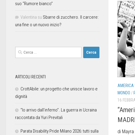
suo “Rumore bianco”
Valentina
su
Sbarre di zucchero. Il carcere:
una fine o un nuovo inizio?
ARTICOLI RECENTI
AMERICA L
CrottAbile: un progetto che unisce lavoro e
MONDO
/
dignità
16 FEBBRA
“Americ
“Io arrivo dall’inferno”. La guerra in Ucraina
raccontata da Yuri Previtali
MADRES
Parata Disability Pride Milano 2026: tutti sulla
di Mayra