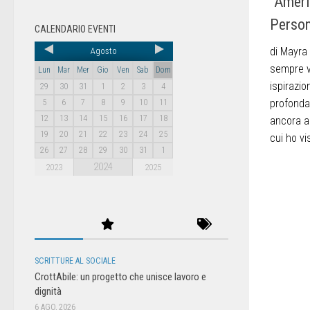
“Americ
Perso
CALENDARIO EVENTI
di Mayra
Agosto
sempre v
Lun
Mar
Mer
Gio
Ven
Sab
Dom
ispirazi
29
30
31
1
2
3
4
profonda
5
6
7
8
9
10
11
12
13
14
15
16
17
18
ancora ar
19
20
21
22
23
24
25
cui ho vi
26
27
28
29
30
31
1
2024
2023
2025
SCRITTURE AL SOCIALE
CrottAbile: un progetto che unisce lavoro e
dignità
6 AGO, 2026