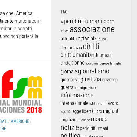
TAG
sa che l’America
#peridirittiumani.com
inente martoriato, in
associazione
ilitari e corrotti.
Africa
uovo non porterà la
cittadini
attualità
cultura
diritti
democrazia
dirittiumani
Diritti umani
donne
diritto
Europa
famiglia
economia
giornalismo
giornale
giustizia
giornalisti
governo
guerra
immigrazione
informazione
internazionale
lavoro
istituzioni
migranti
libertà
libro
legge
legalità
mondo
migrazioni
Milano
GATI
/
AMERICHE
/
notizie
peridirittiumani
CHE
politica
scuola